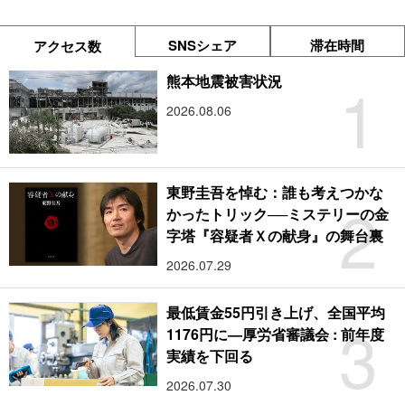
SNSシェア
滞在時間
アクセス数
1
熊本地震被害状況
2026.08.06
東野圭吾を悼む：誰も考えつかな
2
かったトリック──ミステリーの金
字塔『容疑者Ｘの献身』の舞台裏
2026.07.29
最低賃金55円引き上げ、全国平均
3
1176円に―厚労省審議会 : 前年度
実績を下回る
2026.07.30