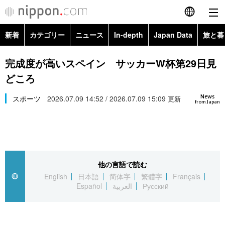
新着
カテゴリー
ニュース
In-depth
Japan Data
旅と暮
English
政治・外交
Topics
完成度が高いスペイン サッカーW杯第29日見
简体字
どころ
経済・ビジネス
Images
繁體字
カテゴリー
News
スポーツ
2026.07.09 14:52 / 2026.07.09 15:09
更新
from Japan
国際・海外
People
Français
政治・外交
ニュース
社会
東京
Español
経済・ビジネス
トップ
In-depth
文化
お知らせ
العربية
他の言語で読む
English
日本語
简体字
繁體字
Français
国際
アーカイブ
Japan Data
科学・技術
Español
العربية
Русский
Русский
社会
旅と暮らし
暮らし