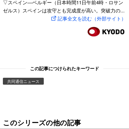
▽スペイン―ベルギー（日本時間11日午前4時・ロサン
スポーツ・東京2020
文化
動画/Live
ゼルス）スペインは攻守とも完成度が高い。突破力の...
記事全文を読む（外部サイト）
科学・技術
Books
暮らし
Cinema
スポーツ・東京2020
Topics
この記事につけられたキーワード
Images
共同通信ニュース
People
東京
このシリーズの他の記事
お知らせ