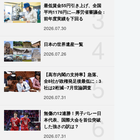
3
最低賃金55円引き上げ、全国
平均1176円に―厚労省審議会 :
前年度実績を下回る
2026.07.30
4
日本の世界遺産一覧
2026.07.26
5
【高市内閣の支持率】急落、
全8社が政権発足後最低に：3
社は2桁減─7月世論調査
2026.07.31
6
無傷の12連勝！男子バレー日
本代表、国際大会を首位突破
した強さの訳は？
2026.07.31