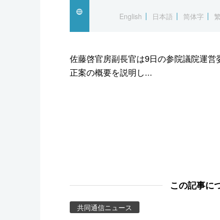
スポーツ・東京2020
English
日本語
简体字
佐藤啓官房副長官は9日の参院議院運営
正案の概要を説明し...
この記事に
共同通信ニュース