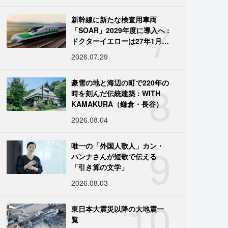
7
新幹線に新たな検査用車両
「SOAR」2029年度に導入へ :
ドクターイエローは27年1月に
引退
2026.07.29
8
豪雪の地と海辺の町で220年の
時を刻んだ伝統建築 : WITH
KAMAKURA（鎌倉・長谷）
2026.08.04
9
唯一の「外国人歌人」カン・
ハンナさんが短歌で伝える
「引き算の文学」
2026.08.03
10
東日本大震災以降の大地震一
覧