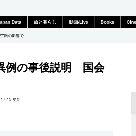
apan Data
旅と暮らし
動画/Live
Books
Cin
空転の影響で
異例の事後説明 国会
9 17:13
更新