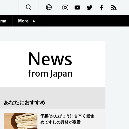
ema
More
English
Topics
简体字
Images
News
繁體字
People
Français
from Japan
東京
Español
お知らせ
العربية
あなたにおすすめ
Русский
干瓢(かんぴょう): 甘辛く煮含
めてすしの具材が定番