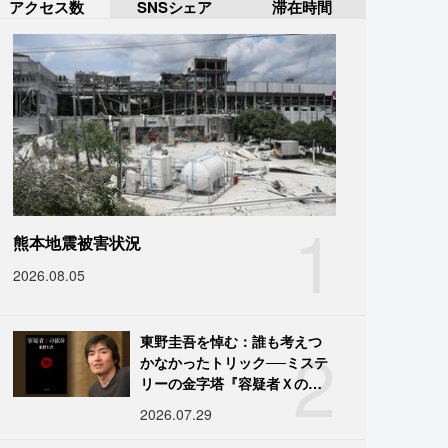
アクセス数
SNSシェア
滞在時間
1
熊本地震被害状況
2026.08.05
2
東野圭吾を悼む：誰も考えつ
かなかったトリック──ミステ
リーの金字塔『容疑者Ｘの献
身』の舞台裏
2026.07.29