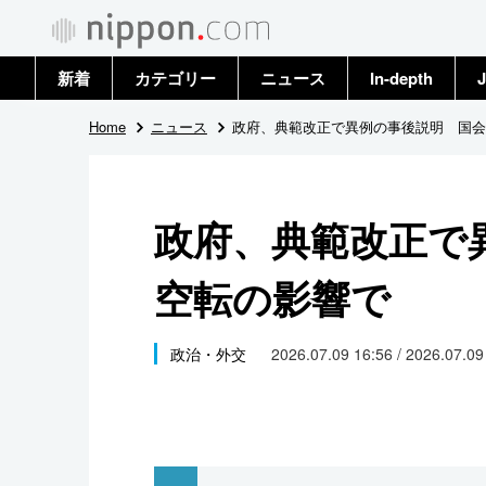
新着
カテゴリー
ニュース
In-depth
J
政治・外交
トップ
Home
ニュース
政府、典範改正で異例の事後説明 国会
経済・ビジネス
アーカイブ
政府、典範改正で
国際
空転の影響で
社会
文化
政治・外交
2026.07.09 16:56 / 2026.07.0
科学・技術
暮らし