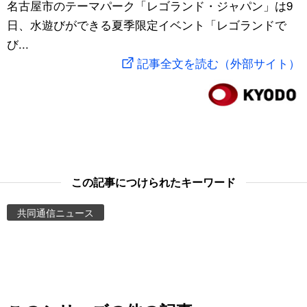
名古屋市のテーマパーク「レゴランド・ジャパン」は9
スポーツ・東京2020
文化
動画/Live
日、水遊びができる夏季限定イベント「レゴランドで
び...
科学・技術
Books
記事全文を読む（外部サイト）
暮らし
Cinema
スポーツ・東京2020
Topics
Images
この記事につけられたキーワード
共同通信ニュース
People
東京
お知らせ