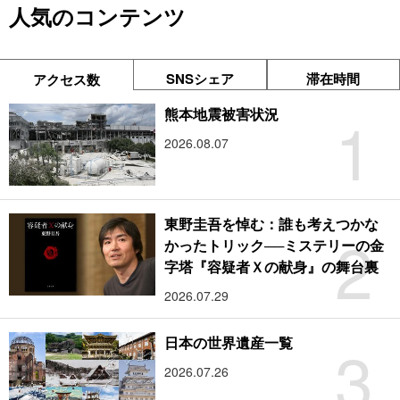
人気のコンテンツ
SNSシェア
滞在時間
アクセス数
1
熊本地震被害状況
2026.08.07
東野圭吾を悼む：誰も考えつかな
2
かったトリック──ミステリーの金
字塔『容疑者Ｘの献身』の舞台裏
2026.07.29
3
日本の世界遺産一覧
2026.07.26