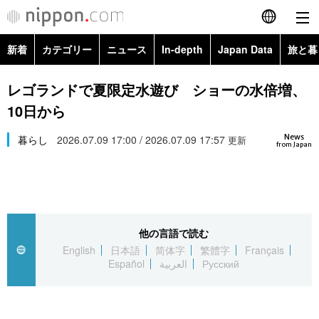
新着
カテゴリー
ニュース
In-depth
Japan Data
旅と暮
English
政治・外交
Topics
レゴランドで夏限定水遊び ショーの水倍増、
简体字
10日から
経済・ビジネス
Images
繁體字
カテゴリー
News
暮らし
2026.07.09 17:00 / 2026.07.09 17:57
更新
from Japan
国際・海外
People
Français
政治・外交
ニュース
社会
東京
Español
経済・ビジネス
トップ
In-depth
文化
お知らせ
العربية
他の言語で読む
English
日本語
简体字
繁體字
Français
国際
アーカイブ
Japan Data
科学・技術
Español
العربية
Русский
Русский
社会
旅と暮らし
暮らし