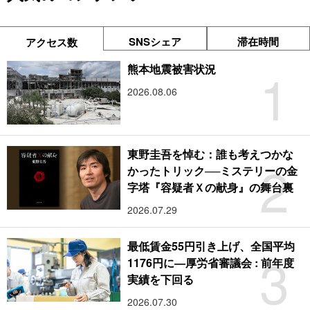
SNSシェア
滞在時間
アクセス数
1
熊本地震被害状況
2026.08.06
東野圭吾を悼む：誰も考えつかな
2
かったトリック──ミステリーの金
字塔『容疑者Ｘの献身』の舞台裏
2026.07.29
最低賃金55円引き上げ、全国平均
3
1176円に―厚労省審議会 : 前年度
実績を下回る
2026.07.30