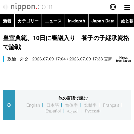
新着
カテゴリー
ニュース
In-depth
Japan Data
旅と暮
English
政治・外交
Topics
皇室典範、10日に審議入り 養子の子継承資格
简体字
で論戦
経済・ビジネス
Images
繁體字
カテゴリー
News
政治・外交
2026.07.09 17:04 / 2026.07.09 17:33
更新
from Japan
国際・海外
People
Français
政治・外交
ニュース
社会
東京
Español
経済・ビジネス
トップ
In-depth
文化
お知らせ
العربية
他の言語で読む
English
日本語
简体字
繁體字
Français
国際
アーカイブ
Japan Data
科学・技術
Español
العربية
Русский
Русский
社会
旅と暮らし
暮らし