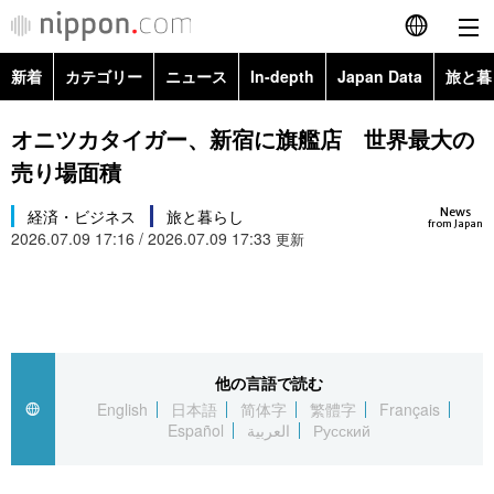
新着
カテゴリー
ニュース
In-depth
Japan Data
旅と暮
English
政治・外交
Topics
オニツカタイガー、新宿に旗艦店 世界最大の
简体字
売り場面積
経済・ビジネス
Images
繁體字
カテゴリー
News
経済・ビジネス
旅と暮らし
from Japan
2026.07.09 17:16 / 2026.07.09 17:33
国際・海外
更新
People
Français
政治・外交
ニュース
社会
東京
Español
経済・ビジネス
トップ
In-depth
文化
お知らせ
العربية
他の言語で読む
国際
アーカイブ
Japan Data
科学・技術
English
日本語
简体字
繁體字
Français
Русский
Español
العربية
Русский
社会
旅と暮らし
暮らし