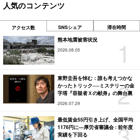
人気のコンテンツ
SNSシェア
滞在時間
アクセス数
1
熊本地震被害状況
2026.08.05
東野圭吾を悼む：誰も考えつかな
2
かったトリック──ミステリーの金
字塔『容疑者Ｘの献身』の舞台裏
2026.07.29
最低賃金55円引き上げ、全国平均
3
1176円に―厚労省審議会 : 前年度
実績を下回る