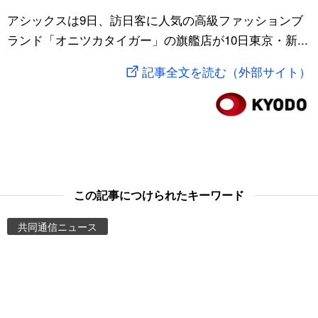
スポーツ・東京2020
アシックスは9日、訪日客に人気の高級ファッションブ
文化
動画/Live
ランド「オニツカタイガー」の旗艦店が10日東京・新...
科学・技術
Books
記事全文を読む（外部サイト）
暮らし
Cinema
スポーツ・東京2020
Topics
Images
この記事につけられたキーワード
People
共同通信ニュース
東京
お知らせ