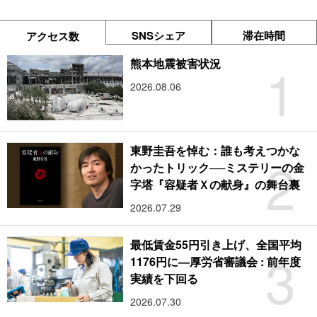
SNSシェア
滞在時間
アクセス数
1
熊本地震被害状況
2026.08.06
東野圭吾を悼む：誰も考えつかな
2
かったトリック──ミステリーの金
字塔『容疑者Ｘの献身』の舞台裏
2026.07.29
最低賃金55円引き上げ、全国平均
3
1176円に―厚労省審議会 : 前年度
実績を下回る
2026.07.30