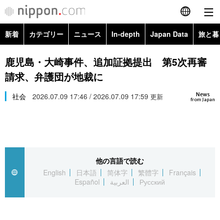
新着
カテゴリー
ニュース
In-depth
Japan Data
旅と暮
English
政治・外交
Topics
鹿児島・大崎事件、追加証拠提出 第5次再審
简体字
請求、弁護団が地裁に
経済・ビジネス
Images
繁體字
カテゴリー
News
社会
2026.07.09 17:46 / 2026.07.09 17:59
更新
from Japan
国際・海外
People
Français
政治・外交
ニュース
社会
東京
Español
経済・ビジネス
トップ
In-depth
文化
お知らせ
العربية
他の言語で読む
English
日本語
简体字
繁體字
Français
国際
アーカイブ
Japan Data
科学・技術
Español
العربية
Русский
Русский
社会
旅と暮らし
暮らし