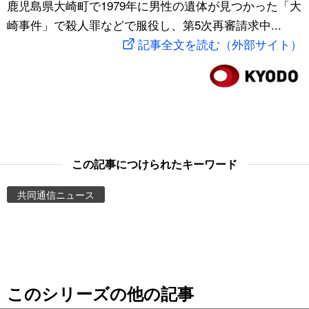
鹿児島県大崎町で1979年に男性の遺体が見つかった「大
スポーツ・東京2020
文化
動画/Live
崎事件」で殺人罪などで服役し、第5次再審請求中...
記事全文を読む（外部サイト）
科学・技術
Books
暮らし
Cinema
スポーツ・東京2020
Topics
この記事につけられたキーワード
Images
共同通信ニュース
People
東京
このシリーズの他の記事
お知らせ