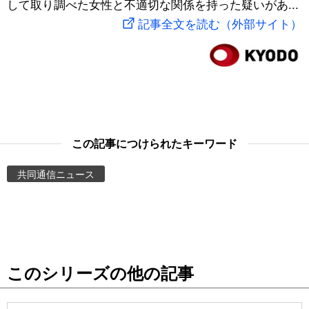
して取り調べた女性と不適切な関係を持った疑いがあ...
スポーツ・東京2020
文化
動画/Live
記事全文を読む（外部サイト）
科学・技術
Books
暮らし
Cinema
スポーツ・東京2020
Topics
この記事につけられたキーワード
共同通信ニュース
Images
People
東京
このシリーズの他の記事
お知らせ