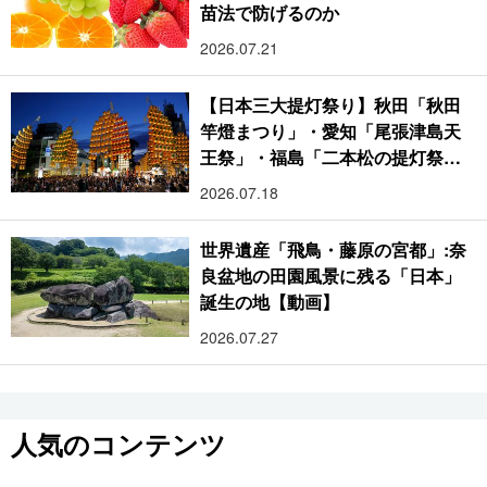
苗法で防げるのか
2026.07.21
【日本三大提灯祭り】秋田「秋田
竿燈まつり」・愛知「尾張津島天
王祭」・福島「二本松の提灯祭
り」:おびただしい灯火が夜空を照
2026.07.18
らす光の祭典
世界遺産「飛鳥・藤原の宮都」:奈
良盆地の田園風景に残る「日本」
誕生の地【動画】
2026.07.27
人気のコンテンツ