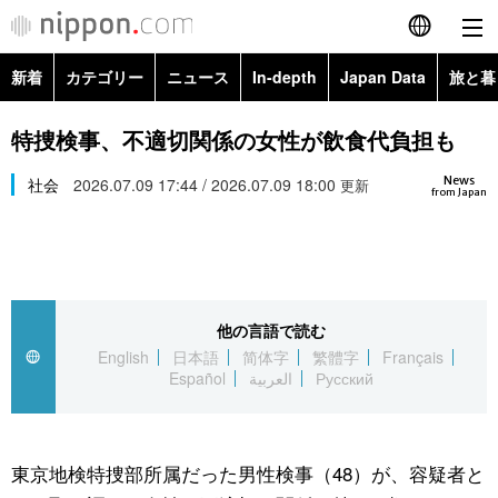
新着
カテゴリー
ニュース
In-depth
Japan Data
旅と暮
English
政治・外交
Topics
特捜検事、不適切関係の女性が飲食代負担も
简体字
News
経済・ビジネス
社会
2026.07.09 17:44 / 2026.07.09 18:00
Images
更新
繁體字
from Japan
カテゴリー
国際・海外
People
Français
政治・外交
ニュース
社会
東京
Español
他の言語で読む
経済・ビジネス
トップ
In-depth
文化
お知らせ
English
日本語
简体字
繁體字
Français
العربية
Español
العربية
Русский
国際
アーカイブ
Japan Data
科学・技術
Русский
社会
旅と暮らし
暮らし
東京地検特捜部所属だった男性検事（48）が、容疑者と