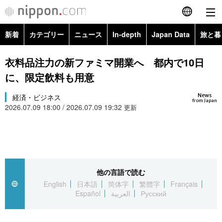
新着
カテゴリー
ニュース
In-depth
Japan Data
旅と暮
English
政治・外交
Topics
衣料品注力の新ファミマ開業へ 都内で10日
简体字
に、限定飲料も用意
経済・ビジネス
Images
繁體字
カテゴリー
News
経済・ビジネス
from Japan
2026.07.09 18:00 / 2026.07.09 19:32
国際・海外
更新
People
Français
政治・外交
ニュース
社会
東京
Español
経済・ビジネス
トップ
In-depth
文化
お知らせ
العربية
他の言語で読む
国際
アーカイブ
Japan Data
科学・技術
English
日本語
简体字
繁體字
Français
Русский
Español
العربية
Русский
社会
旅と暮らし
暮らし