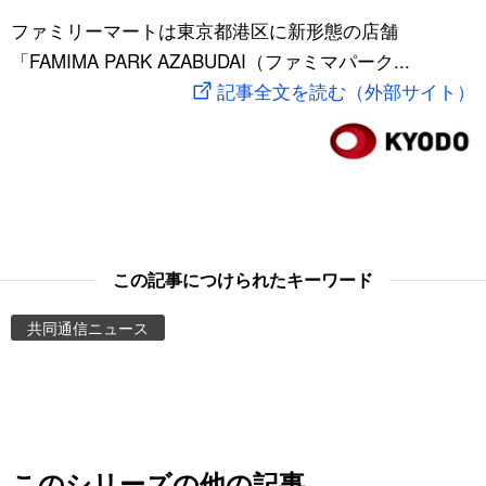
スポーツ・東京2020
ファミリーマートは東京都港区に新形態の店舗
文化
動画/Live
「FAMIMA PARK AZABUDAI（ファミマパーク...
記事全文を読む（外部サイト）
科学・技術
Books
暮らし
Cinema
スポーツ・東京2020
Topics
Images
この記事につけられたキーワード
共同通信ニュース
People
東京
お知らせ
このシリーズの他の記事