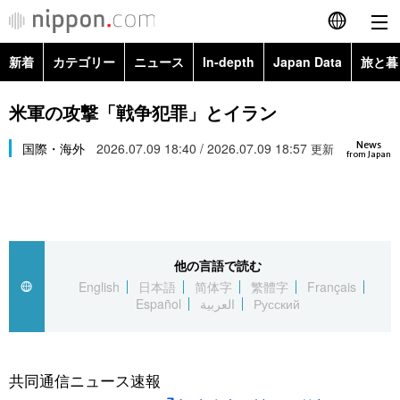
新着
カテゴリー
ニュース
In-depth
Japan Data
旅と暮
English
政治・外交
Topics
米軍の攻撃「戦争犯罪」とイラン
简体字
News
経済・ビジネス
国際・海外
2026.07.09 18:40 / 2026.07.09 18:57
Images
更新
繁體字
from Japan
カテゴリー
国際・海外
People
Français
政治・外交
ニュース
社会
東京
Español
他の言語で読む
経済・ビジネス
トップ
In-depth
文化
お知らせ
English
日本語
简体字
繁體字
Français
العربية
Español
العربية
Русский
国際
アーカイブ
Japan Data
科学・技術
Русский
社会
旅と暮らし
暮らし
共同通信ニュース速報