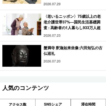
2026.07.29
〈老いるニッポン〉75歳以上の老
老介護世帯37%―国民生活基礎調
査 : 高齢者の1人暮らし933万人超
2026.07.23
蟹満寺 釈迦如来坐像:六田知弘の古
仏巡礼
2026.07.20
人気のコンテンツ
SNSシェア
滞在時間
アクセス数