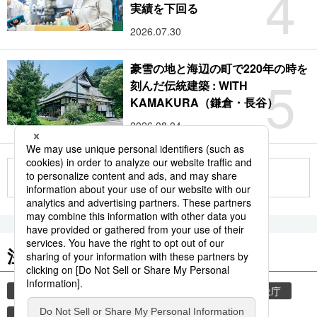
4
実績を下回る
2026.07.30
豪雪の地と海辺の町で220年の時を
5
刻んだ伝統建築 : WITH
KAMAKURA（鎌倉・長谷）
2026.08.04
もっと見る
注目のキーワード
共同通信ニュース
気象・災害
災害
気象庁
観光
津波
地震
熊本
熊本地震