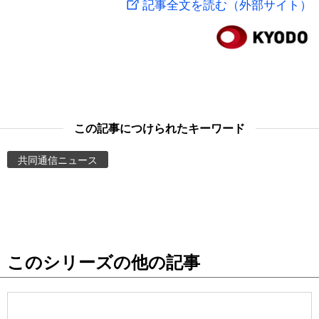
記事全文を読む（外部サイト）
スポーツ・東京2020
文化
動画/Live
科学・技術
Books
暮らし
Cinema
この記事につけられたキーワード
スポーツ・東京2020
Topics
共同通信ニュース
Images
People
このシリーズの他の記事
東京
お知らせ