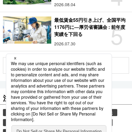
2026.08.04
最低賃金55円引き上げ、全国平均
5
1176円に―厚労省審議会 : 前年度
実績を下回る
2026.07.30
もっと見る
注目のキーワード
共同通信ニュース
気象・災害
災害
観光
気象庁
津波
地震
熊本
熊本地震