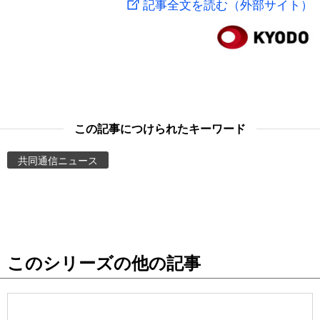
記事全文を読む（外部サイト）
スポーツ・東京2020
文化
動画/Live
科学・技術
Books
暮らし
Cinema
この記事につけられたキーワード
スポーツ・東京2020
Topics
共同通信ニュース
Images
People
このシリーズの他の記事
東京
お知らせ