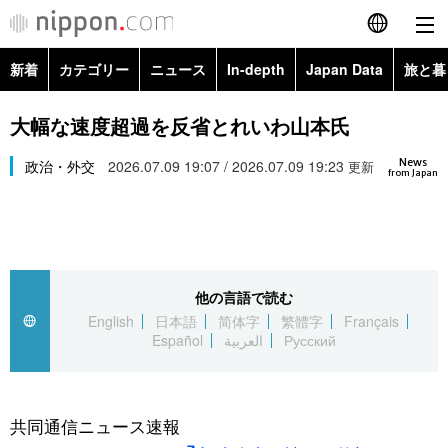
新着
カテゴリー
ニュース
In-depth
Japan Data
旅と暮
English
政治・外交
Topics
大幅な速度超過を反省とれいわ山本氏
简体字
News
経済・ビジネス
政治・外交
2026.07.09 19:07 / 2026.07.09 19:23
Images
更新
繁體字
from Japan
カテゴリー
国際・海外
People
Français
政治・外交
ニュース
社会
東京
Español
他の言語で読む
経済・ビジネス
トップ
In-depth
文化
お知らせ
English
日本語
简体字
繁體字
Français
العربية
Español
العربية
Русский
国際
アーカイブ
Japan Data
科学・技術
Русский
社会
旅と暮らし
暮らし
共同通信ニュース速報