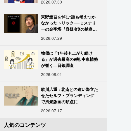
2026.07.30
東野圭吾を悼む:誰も考えつか
なかったトリック──ミステリ
ーの金字塔『容疑者Xの献身』
の舞台裏
2026.07.29
物価は「1年後も上がり続け
る」が過去最高の9割:中東情勢
が響く―日銀調査
2026.08.01
歌川広重 : 北斎との違い際立た
せたセルフ・ブランディング
で風景版画の頂点に
2026.07.17
人気のコンテンツ