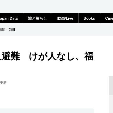
apan Data
旅と暮らし
動画/Live
Books
Cin
福岡・苅田
人避難 けが人なし、福
更新