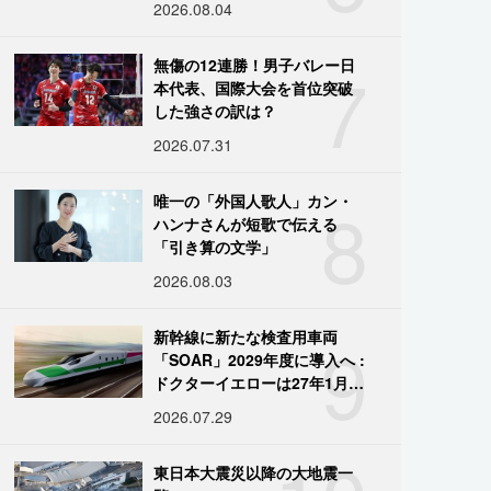
2026.08.04
7
無傷の12連勝！男子バレー日
本代表、国際大会を首位突破
した強さの訳は？
2026.07.31
8
唯一の「外国人歌人」カン・
ハンナさんが短歌で伝える
「引き算の文学」
2026.08.03
9
新幹線に新たな検査用車両
「SOAR」2029年度に導入へ :
ドクターイエローは27年1月に
引退
2026.07.29
東日本大震災以降の大地震一