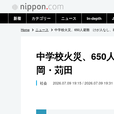
新着
カテゴリー
ニュース
In-depth
J
政治・外交
トップ
Home
ニュース
中学校火災、650人避難 けが人なし、
経済・ビジネス
アーカイブ
中学校火災、650
国際
岡・苅田
社会
文化
社会
2026.07.09 19:15 / 2026.07.09 19:31
科学・技術
暮らし