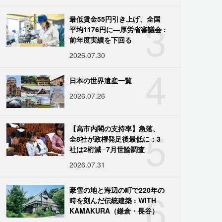
3
最低賃金55円引き上げ、全国
平均1176円に―厚労省審議会 :
前年度実績を下回る
2026.07.30
4
日本の世界遺産一覧
2026.07.26
5
【高市内閣の支持率】急落、
全8社が政権発足後最低に：3
社は2桁減─7月世論調査
2026.07.31
6
豪雪の地と海辺の町で220年の
時を刻んだ伝統建築 : WITH
KAMAKURA（鎌倉・長谷）