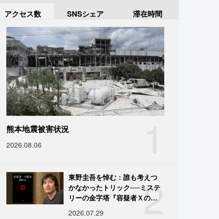
アクセス数
SNSシェア
滞在時間
1
熊本地震被害状況
2026.08.06
2
東野圭吾を悼む：誰も考えつ
かなかったトリック──ミステ
リーの金字塔『容疑者Ｘの献
身』の舞台裏
2026.07.29