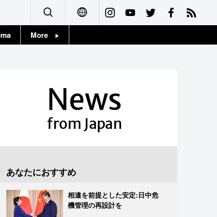
ema
More
English
Topics
简体字
Images
News
繁體字
People
Français
from Japan
東京
Español
お知らせ
العربية
あなたにおすすめ
Русский
相違を前提とした安定:日中危
機管理の再設計を