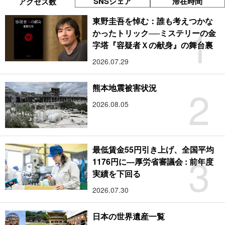
SNSシェア
滞在時間
アクセス数
東野圭吾を悼む：誰も考えつかな
1
かったトリック──ミステリーの金
字塔『容疑者Ｘの献身』の舞台裏
2026.07.29
2
熊本地震被害状況
2026.08.05
最低賃金55円引き上げ、全国平均
3
1176円に―厚労省審議会 : 前年度
実績を下回る
2026.07.30
日本の世界遺産一覧