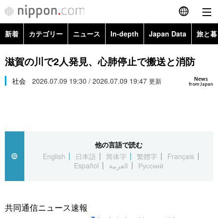
新着
カテゴリー
ニュース
In-depth
Japan Data
旅と暮
English
政治・外交
Topics
滋賀の川で2人発見、心肺停止で搬送と消防
简体字
News
経済・ビジネス
社会
2026.07.09 19:30 / 2026.07.09 19:47
Images
更新
繁體字
from Japan
カテゴリー
国際・海外
People
Français
政治・外交
ニュース
社会
東京
Español
他の言語で読む
経済・ビジネス
トップ
In-depth
文化
お知らせ
English
日本語
简体字
繁體字
Français
العربية
Español
العربية
Русский
国際
アーカイブ
Japan Data
科学・技術
Русский
社会
旅と暮らし
暮らし
共同通信ニュース速報