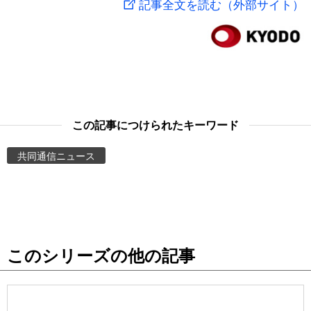
記事全文を読む（外部サイト）
スポーツ・東京2020
文化
動画/Live
科学・技術
Books
暮らし
Cinema
この記事につけられたキーワード
スポーツ・東京2020
Topics
共同通信ニュース
Images
People
このシリーズの他の記事
東京
お知らせ