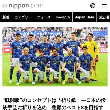
新着
カテゴリー
ニュース
In-depth
Japan Data
旅と暮
English
政治・外交
Topics
简体字
経済・ビジネス
Images
繁體字
カテゴリー
国際・海外
People
Français
政治・外交
ニュース
社会
東京
Español
経済・ビジネス
トップ
In-depth
文化
お知らせ
العربية
国際
アーカイブ
Japan Data
科学・技術
Русский
“戦闘服”のコンセプトは「折り紙」―日本の伝
社会
旅と暮らし
暮らし
統手芸に祈りを込め、悲願のベスト8を目指す