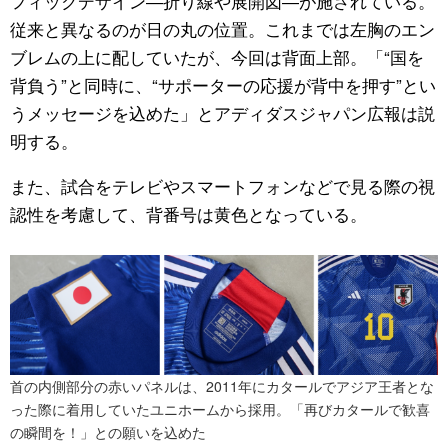
フィックデザイン―折り線や展開図―が施されている。
従来と異なるのが日の丸の位置。これまでは左胸のエン
ブレムの上に配していたが、今回は背面上部。「“国を
背負う”と同時に、“サポーターの応援が背中を押す”とい
うメッセージを込めた」とアディダスジャパン広報は説
明する。
また、試合をテレビやスマートフォンなどで見る際の視
認性を考慮して、背番号は黄色となっている。
首の内側部分の赤いパネルは、2011年にカタールでアジア王者とな
った際に着用していたユニホームから採用。「再びカタールで歓喜
の瞬間を！」との願いを込めた