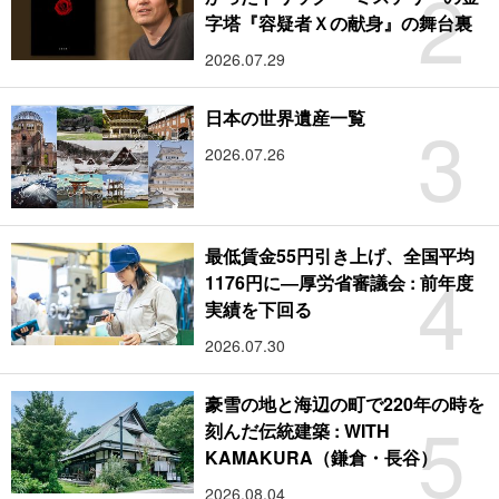
2
字塔『容疑者Ｘの献身』の舞台裏
2026.07.29
3
日本の世界遺産一覧
2026.07.26
最低賃金55円引き上げ、全国平均
4
1176円に―厚労省審議会 : 前年度
実績を下回る
2026.07.30
豪雪の地と海辺の町で220年の時を
5
刻んだ伝統建築 : WITH
KAMAKURA（鎌倉・長谷）
2026.08.04