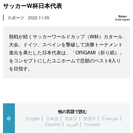
サッカーW杯日本代表
スポーツ・東京2020
文化
動画/Live
News
スポーツ
2022.11.05
from Japan
科学・技術
Books
熱戦が続くサッカーワールドカップ（W杯）カタール
暮らし
Cinema
大会。ドイツ、スペインを撃破して決勝トーナメント
進出を果たした日本代表は、「ORIGAMI（折り紙）」
スポーツ・東京2020
Topics
をコンセプトにしたユニホームで悲願のベスト8入り
を目指す。
Images
People
東京
他の言語で読む
English
日本語
简体字
繁體字
Français
Español
العربية
Русский
お知らせ