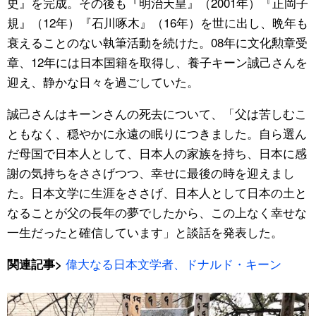
史』を完成。その後も『明治天皇』（2001年）『正岡子
規』（12年）『石川啄木』（16年）を世に出し、晩年も
衰えることのない執筆活動を続けた。08年に文化勲章受
章、12年には日本国籍を取得し、養子キーン誠己さんを
迎え、静かな日々を過ごしていた。
誠己さんはキーンさんの死去について、「父は苦しむこ
ともなく、穏やかに永遠の眠りにつきました。自ら選ん
だ母国で日本人として、日本人の家族を持ち、日本に感
謝の気持ちをささげつつ、幸せに最後の時を迎えまし
た。日本文学に生涯をささげ、日本人として日本の土と
なることが父の長年の夢でしたから、この上なく幸せな
一生だったと確信しています」と談話を発表した。
偉大なる日本文学者、ドナルド・キーン
関連記事>