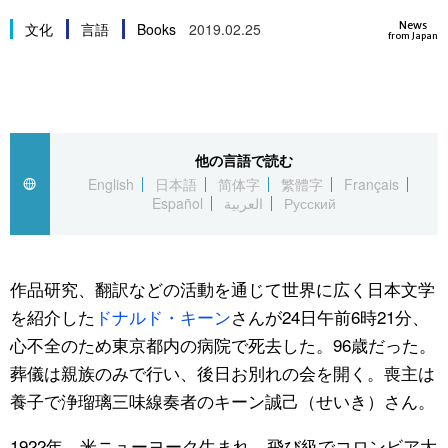
スポーツ・東京2020
文化
動画/Live
News
文化
言語
Books
2019.02.25
from Japan
科学・技術
Books
暮らし
Cinema
他の言語で読む
English
日本語
简体字
繁體字
Français
スポーツ・東京2020
Topics
Español
العربية
Русский
Images
作品研究、翻訳などの活動を通じて世界に広く日本文学
People
を紹介した
ドナルド・キーン
さんが24日午前6時21分、
心不全のため東京都内の病院で死去した。96歳だった。
東京
葬儀は親族のみで行い、後日お別れの会を開く。喪主は
養子で浄瑠璃三味線奏者のキーン誠己（せいき）さん。
お知らせ
1922年、米ニューヨーク生まれ。飛び級でコロンビア大