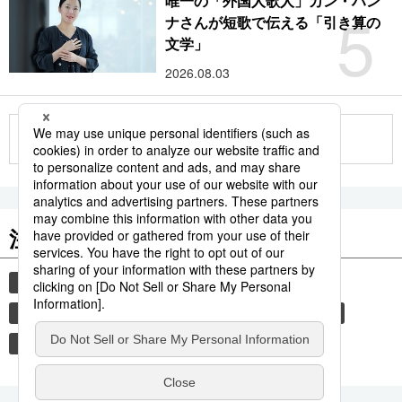
唯一の「外国人歌人」カン・ハン
5
ナさんが短歌で伝える「引き算の
文学」
2026.08.03
もっと見る
注目のキーワード
共同通信ニュース
国民栄誉賞
イチロー
サッカー
長嶋茂雄
羽生結弦
大谷翔平
なでしこジャパン
松井秀喜
王貞治