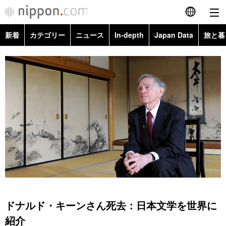
新着
カテゴリー
ニュース
In-depth
Japan Data
旅と暮
English
政治・外交
Topics
简体字
経済・ビジネス
Images
繁體字
カテゴリー
国際・海外
People
Français
政治・外交
ニュース
社会
東京
Español
経済・ビジネス
トップ
In-depth
文化
お知らせ
العربية
国際
アーカイブ
Japan Data
科学・技術
Русский
ドナルド・キーンさん死去：日本文学を世界に
社会
旅と暮らし
暮らし
紹介