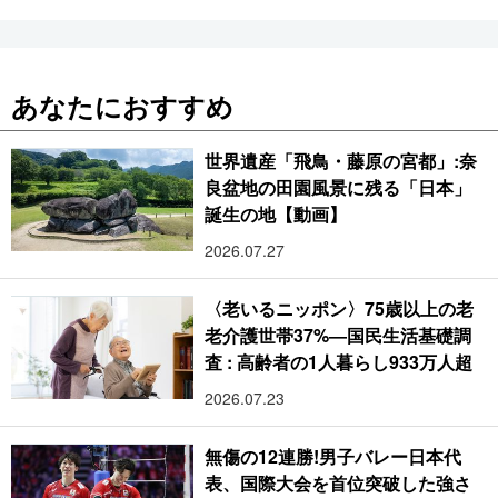
あなたにおすすめ
世界遺産「飛鳥・藤原の宮都」:奈
良盆地の田園風景に残る「日本」
誕生の地【動画】
2026.07.27
〈老いるニッポン〉75歳以上の老
老介護世帯37%―国民生活基礎調
査 : 高齢者の1人暮らし933万人超
2026.07.23
無傷の12連勝!男子バレー日本代
表、国際大会を首位突破した強さ