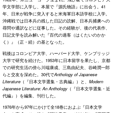
学文学部に入学し、本屋で『源氏物語』に出会う。41
公式SNS
年、日米が戦争に突入すると米海軍日本語学校に入学。
沖縄戦では日本兵の残した日記の読解、日本兵捕虜への
尋問や通訳などに従事した。その経験が、後の代表作、
日記文学を読み解いた『百代の過客（はくたいのかか
く）』（正・続）の基となった。
戦後はコロンビア大学、ハーバード大学、ケンブリッジ
大学で研究を続けた。1953年に日本留学を果たし、京都
での研究生活の傍ら川端康成、三島由紀夫、谷崎潤一郎
らと交友を深めた。30代で
Anthology of Japanese
（『日本文学選集・古典編』）と、
Literature
Modern
（『日本文学選集・近
Japanese Literature: An Anthology
代編』）を編集、刊行した。
1976年から97年にかけて全18巻におよぶ『日本文学