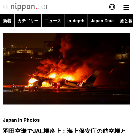
新着
カテゴリー
ニュース
In-depth
Japan Data
旅と暮
English
政治・外交
Topics
简体字
経済・ビジネス
Images
繁體字
カテゴリー
国際・海外
People
Français
政治・外交
ニュース
社会
東京
Español
経済・ビジネス
トップ
In-depth
文化
お知らせ
العربية
国際
アーカイブ
Japan Data
科学・技術
Русский
Japan in Photos
社会
旅と暮らし
暮らし
羽田空港でJAL機炎上 : 海上保安庁の航空機と