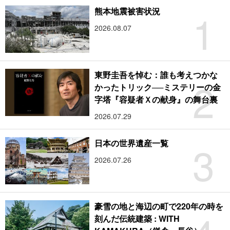
1
熊本地震被害状況
2026.08.07
東野圭吾を悼む：誰も考えつかな
2
かったトリック──ミステリーの金
字塔『容疑者Ｘの献身』の舞台裏
2026.07.29
3
日本の世界遺産一覧
2026.07.26
豪雪の地と海辺の町で220年の時を
刻んだ伝統建築 : WITH