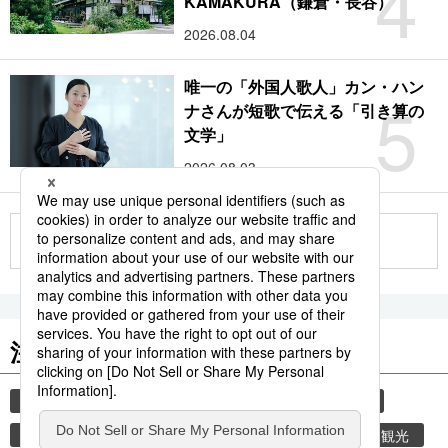
4
KAMAKURA（鎌倉・長谷）
2026.08.04
唯一の「外国人歌人」カン・ハン
5
ナさんが短歌で伝える「引き算の
文学」
2026.08.03
もっと見る
注目のキーワード
共同通信ニュース
和食
食材
スパイス
香辛料
時事通信ニュース
乾物
旅
観光