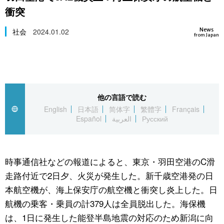
衝突
スポーツ・東京2020
文化
動画/Live
News
社会
2024.01.02
from Japan
科学・技術
Books
暮らし
Cinema
他の言語で読む
スポーツ・東京2020
Topics
English
日本語
简体字
繁體字
Français
Español
العربية
Русский
Images
People
時事通信社などの報道によると、東京・羽田空港のC滑
走路付近で2日夕、火災が発生した。新千歳空港発の日
東京
本航空機が、海上保安庁の航空機と衝突し炎上した。日
航機の乗客・乗員の計379人は全員脱出した。海保機
お知らせ
は、1日に発生した能登半島地震の対応のため新潟に向