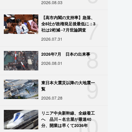
2026.08.03
7
【高市内閣の支持率】急落、
全8社が政権発足後最低に：3
社は2桁減─7月世論調査
2026.07.31
8
2026年7月 日本の出来事
2026.08.01
9
東日本大震災以降の大地震一
覧
2026.07.28
10
リニア中央新幹線、全線着工
へ 品川～名古屋が最速40
分、開業は早くて2036年