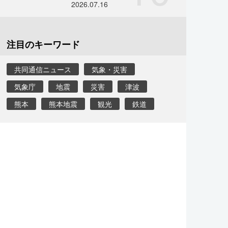
2026.07.16
注目のキーワード
共同通信ニュース
気象・災害
気象庁
地震
災害
津波
熊本
熊本地震
観光
鉄道