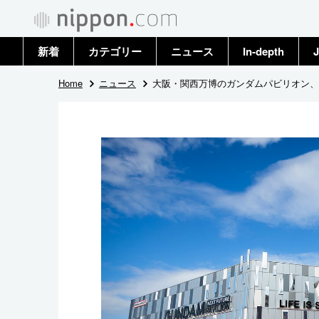
新着
カテゴリー
ニュース
In-depth
J
政治・外交
トップ
Home
ニュース
大阪・関西万博のガンダムパビリオン、
経済・ビジネス
アーカイブ
国際
社会
文化
科学・技術
暮らし