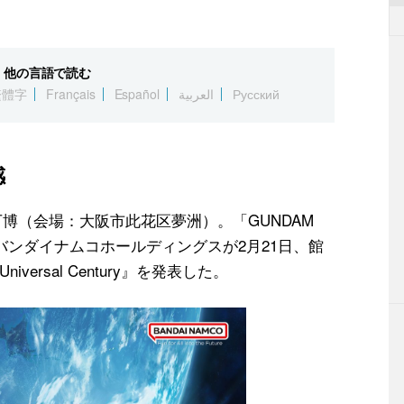
他の言語で読む
繁體字
Français
Español
العربية
Русский
感
万博（会場：大阪市此花区夢洲）。「GUNDAM
出展するバンダイナムコホールディングスが2月21日、館
versal Century』を発表した。