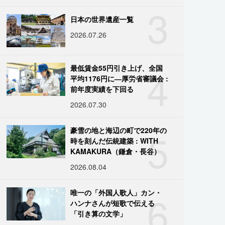
3
日本の世界遺産一覧
2026.07.26
4
最低賃金55円引き上げ、全国
平均1176円に―厚労省審議会 :
前年度実績を下回る
2026.07.30
5
豪雪の地と海辺の町で220年の
時を刻んだ伝統建築 : WITH
KAMAKURA（鎌倉・長谷）
2026.08.04
6
唯一の「外国人歌人」カン・
ハンナさんが短歌で伝える
「引き算の文学」