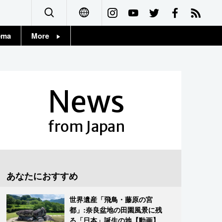
ema
More
English
Topics
简体字
Images
News
繁體字
People
Français
from Japan
東京
Español
お知らせ
العربية
あなたにおすすめ
Русский
世界遺産「飛鳥・藤原の宮
都」:奈良盆地の田園風景に残
る「日本」誕生の地【動画】