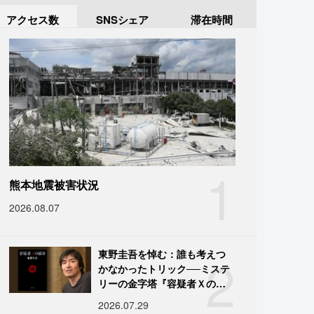
アクセス数
SNSシェア
滞在時間
1
熊本地震被害状況
2026.08.07
2
東野圭吾を悼む：誰も考えつ
かなかったトリック──ミステ
リーの金字塔『容疑者Ｘの献
身』の舞台裏
2026.07.29