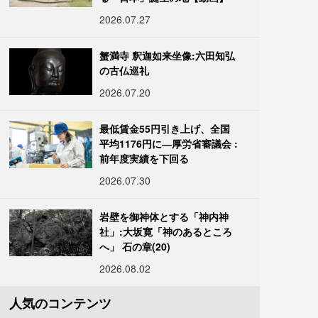
2026.07.27
蟹満寺 釈迦如来坐像:六田知弘
の古仏巡礼
2026.07.20
最低賃金55円引き上げ、全国
平均1176円に―厚労省審議会 :
前年度実績を下回る
2026.07.30
岩壁を御神体とする「神内神
社」:大坂寛「神のあるところ
へ」 石の章(20)
2026.08.02
人気のコンテンツ