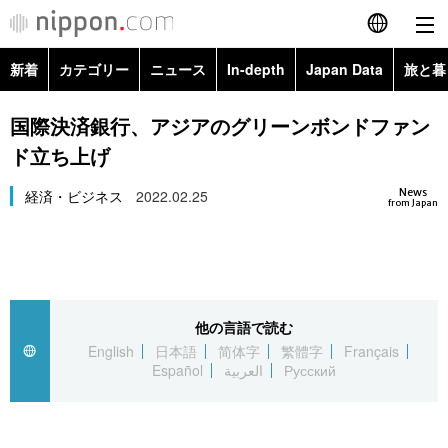
新着
カテゴリー
ニュース
In-depth
Japan Data
旅と暮
English
政治・外交
Topics
国際決済銀行、アジアのグリーンボンドファン
简体字
ド立ち上げ
経済・ビジネス
Images
繁體字
カテゴリー
News
経済・ビジネス
2022.02.25
from Japan
国際・海外
People
Français
政治・外交
ニュース
社会
東京
Español
経済・ビジネス
トップ
In-depth
文化
お知らせ
العربية
他の言語で読む
English
日本語
简体字
繁體字
Français
国際
アーカイブ
Japan Data
科学・技術
Español
العربية
Русский
Русский
社会
旅と暮らし
暮らし