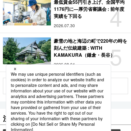
最低賃金55円引き上げ、全国平均
4
1176円に―厚労省審議会 : 前年度
実績を下回る
2026.07.30
豪雪の地と海辺の町で220年の時を
5
刻んだ伝統建築 : WITH
KAMAKURA（鎌倉・長谷）
2026.08.04
もっと見る
注目のキーワード