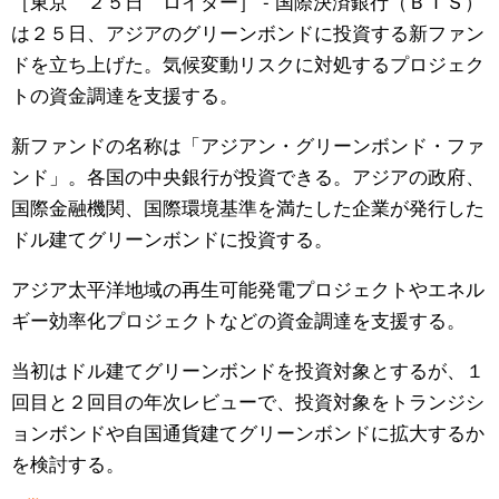
［東京 ２５日 ロイター］ - 国際決済銀行（ＢＩＳ）
は２５日、アジアのグリーンボンドに投資する新ファン
公式SNS
ドを立ち上げた。気候変動リスクに対処するプロジェク
トの資金調達を支援する。
新ファンドの名称は「アジアン・グリーンボンド・ファ
ンド」。各国の中央銀行が投資できる。アジアの政府、
国際金融機関、国際環境基準を満たした企業が発行した
ドル建てグリーンボンドに投資する。
アジア太平洋地域の再生可能発電プロジェクトやエネル
ギー効率化プロジェクトなどの資金調達を支援する。
当初はドル建てグリーンボンドを投資対象とするが、１
回目と２回目の年次レビューで、投資対象をトランジシ
ョンボンドや自国通貨建てグリーンボンドに拡大するか
を検討する。