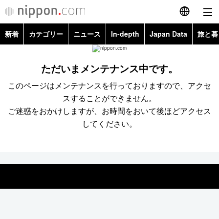
新着
カテゴリー
ニュース
In-depth
Japan Data
旅と暮
English
政治・外交
Topics
简体字
ただいまメンテナンス中です。
経済・ビジネス
Images
繁體字
このページはメンテナンスを行っておりますので、アクセ
カテゴリー
スすることができません。
国際・海外
People
Français
ご迷惑をおかけしますが、お時間をおいて後ほどアクセス
政治・外交
ニュース
してください。
社会
東京
Español
経済・ビジネス
トップ
In-depth
文化
お知らせ
العربية
国際
アーカイブ
Japan Data
科学・技術
Русский
社会
旅と暮らし
暮らし