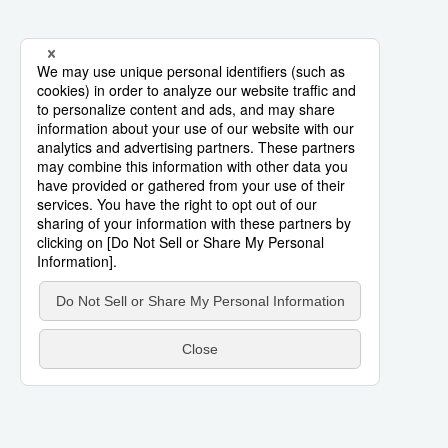
スポーツ・東京2020
文化
動画/Live
科学・技術
Books
暮らし
Cinema
スポーツ・東京2020
Topics
Images
People
東京
お知らせ