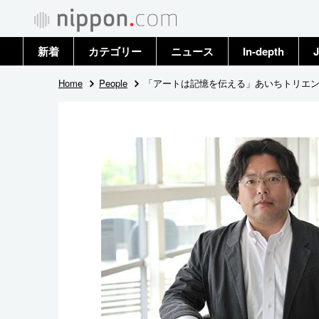
新着
カテゴリー
ニュース
In-depth
J
政治・外交
トップ
Home
People
「アートは記憶を伝える」あいちトリエ
経済・ビジネス
アーカイブ
国際
社会
文化
科学・技術
暮らし