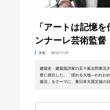
スポーツ・東京2020
「アートは記憶を
ンナーレ芸術監督
文化
2012.11.07
建築史・建築批評家の五十嵐太郎東北大
督に就任した。「揺れる大地―われわ
復活」をテーマに、東日本大震災後の日