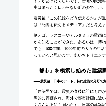
インがあったくらいです。普通の観光客
史はまったく伝わらない町の姿でした。
震災後『この記録をどう伝えるか』が重
は『記憶を伝えるメディア』だと考えま
例えば、ラスコーやアルタミラの壁画に
かを知ることができた。あるいは、博物
でも、500年前、1000年前の人々の
っていると思います。あいちトリエンナ
「都市」を模索し始めた建築
——震災後、日本のアート、特に建築の分野で
「建築界では、震災の直後に誰にも声が
際的に評価され、海外で都市計画に近い
くさんいるにも関わらず、日本の建築家