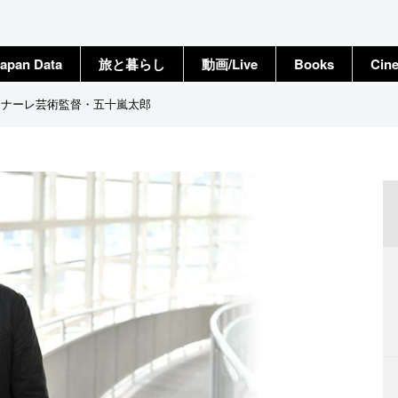
apan Data
旅と暮らし
動画/Live
Books
Cin
ンナーレ芸術監督・五十嵐太郎