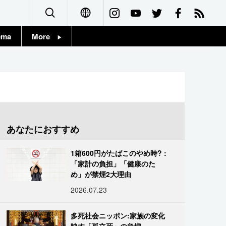
ema
More
English
Topics
简体字
Images
繁體字
People
Français
あなたにおすすめ
東京
Español
1箱600円がたばこのやめ時? :
お知らせ
「家計の負担」「健康のた
العربية
め」が禁煙2大理由
2026.07.23
Русский
多死社会ニッポン:家族の変化