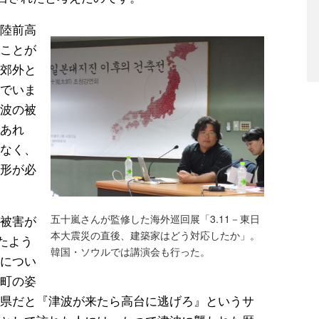
陸前高
ことが
郊外と
でいま
波の被
あれ
なく、
形が必
被害が
五十嵐さんが監修した海外巡回展「3.11－東日
本大震災の直後、建築家はどう対応したか」。
たよう
韓国・ソウルでは講演会も行った。
につい
町の姿
県だと『津波が来たら高台に逃げろ』というサ