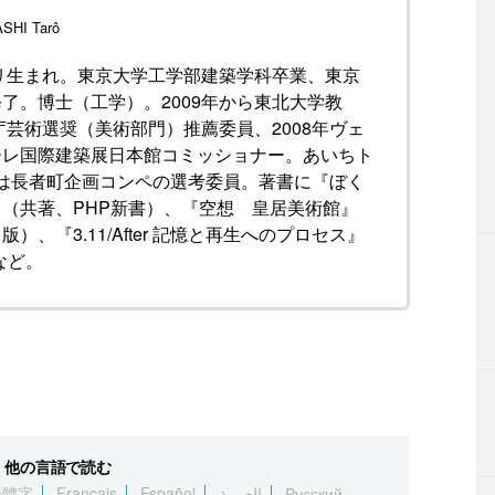
SHI Tarô
パリ生まれ。東京大学工学部建築学科卒業、東京
了。博士（工学）。2009年から東北大学教
庁芸術選奨（美術部門）推薦委員、2008年ヴェ
ーレ国際建築展日本館コミッショナー。あいちト
 では長者町企画コンペの選考委員。著書に『ぼく
（共著、PHP新書）、『空想 皇居美術館』
）、『3.11/After 記憶と再生へのプロセス』
など。
他の言語で読む
繁體字
Français
Español
العربية
Русский