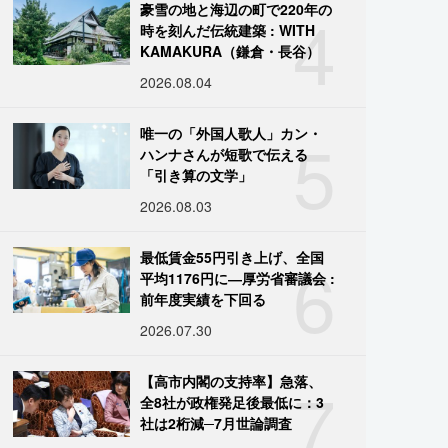
4
豪雪の地と海辺の町で220年の
時を刻んだ伝統建築 : WITH
KAMAKURA（鎌倉・長谷）
2026.08.04
5
唯一の「外国人歌人」カン・
ハンナさんが短歌で伝える
「引き算の文学」
2026.08.03
6
最低賃金55円引き上げ、全国
平均1176円に―厚労省審議会 :
前年度実績を下回る
2026.07.30
7
【高市内閣の支持率】急落、
全8社が政権発足後最低に：3
社は2桁減─7月世論調査