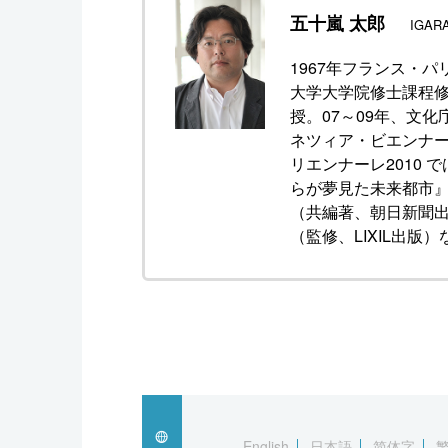
五十嵐 太郎
IGARA
1967年フランス・
大学大学院修士課程修
授。07～09年、文化
ネツィア・ビエンナ
リエンナーレ2010
らが夢見た未来都市』
（共編著、朝日新聞出版
（監修、LIXIL出版）
English
日本語
简体字