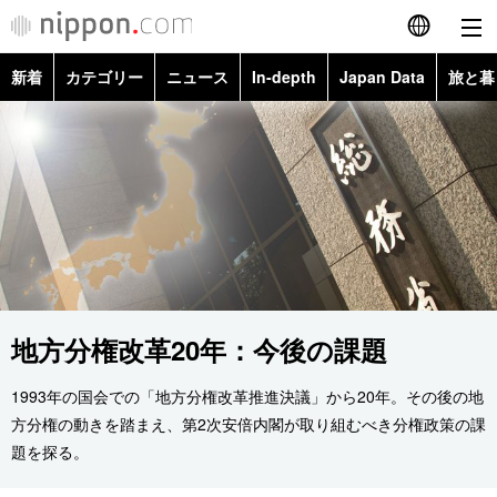
新着
カテゴリー
ニュース
In-depth
Japan Data
旅と暮
English
政治・外交
Topics
简体字
経済・ビジネス
Images
繁體字
カテゴリー
国際・海外
People
Français
政治・外交
ニュース
社会
東京
Español
経済・ビジネス
トップ
In-depth
地方分権改革20年：今後の課題
文化
お知らせ
العربية
1993年の国会での「地方分権改革推進決議」から20年。その後の地
国際
アーカイブ
Japan Data
科学・技術
Русский
方分権の動きを踏まえ、第2次安倍内閣が取り組むべき分権政策の課
題を探る。
社会
旅と暮らし
暮らし