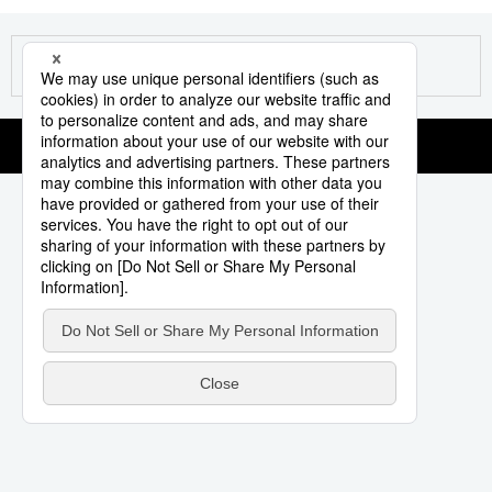
スポーツ・東京2020
文化
動画/Live
科学・技術
Books
暮らし
Cinema
スポーツ・東京2020
Topics
Images
People
東京
お知らせ