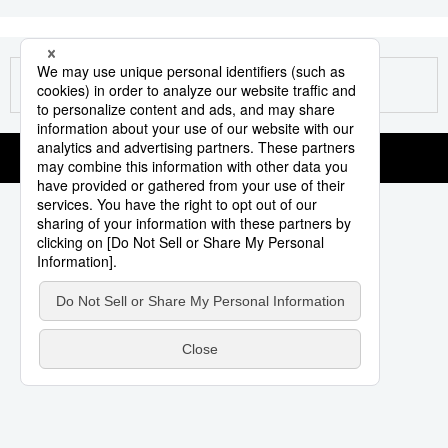
スポーツ・東京2020
文化
動画/Live
科学・技術
Books
暮らし
Cinema
スポーツ・東京2020
Topics
Images
People
東京
お知らせ