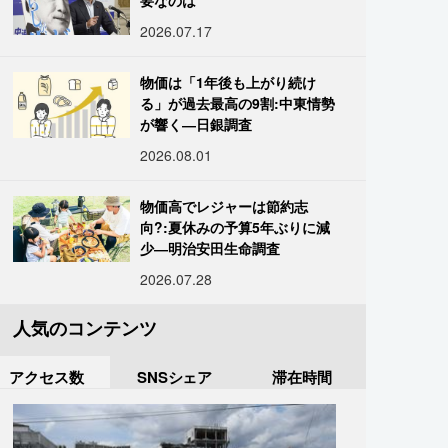
要なのは
2026.07.17
物価は「1年後も上がり続け
る」が過去最高の9割:中東情勢
が響く―日銀調査
2026.08.01
物価高でレジャーは節約志
向?:夏休みの予算5年ぶりに減
少―明治安田生命調査
2026.07.28
人気のコンテンツ
アクセス数
SNSシェア
滞在時間