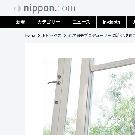
新着
カテゴリー
ニュース
In-depth
J
政治・外交
トップ
Home
トピックス
鈴木敏夫プロデューサーに聞く“現在
経済・ビジネス
アーカイブ
国際
社会
文化
科学・技術
暮らし