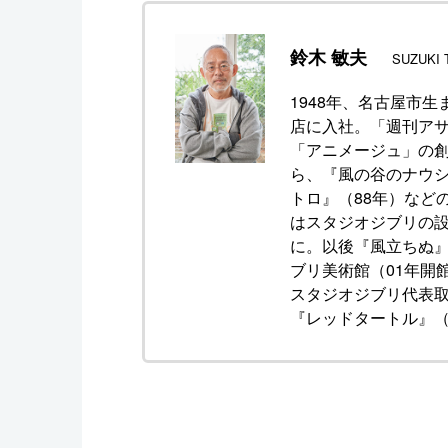
鈴木 敏夫
SUZUKI T
1948年、名古屋市
店に入社。「週刊アサ
「アニメージュ」の
ら、『風の谷のナウシ
トロ』（88年）など
はスタジオジブリの設
に。以後『風立ちぬ』
ブリ美術館（01年開
スタジオジブリ代表
『レッドタートル』（