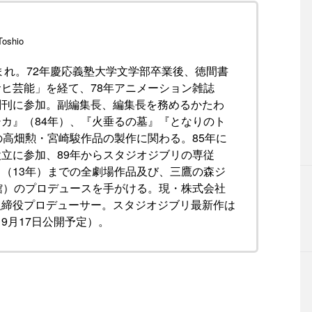
oshio
生まれ。72年慶応義塾大学文学部卒業後、徳間書
ヒ芸能」を経て、78年アニメーション雑誌
創刊に参加。副編集長、編集長を務めるかたわ
カ』（84年）、『火垂るの墓』『となりのト
の高畑勲・宮崎駿作品の製作に関わる。85年に
立に参加、89年からスタジオジブリの専従
（13年）までの全劇場作品及び、三鷹の森ジ
館）のプロデュースを手がける。現・株式会社
取締役プロデューサー。スタジオジブリ最新作は
9月17日公開予定）。