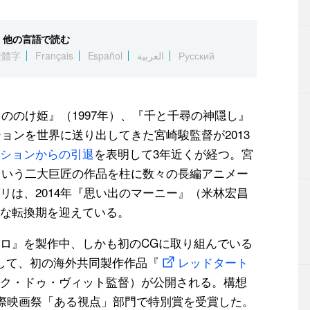
他の言語で読む
繁體字
Français
Español
العربية
Русский
もののけ姫』（1997年）、『千と千尋の神隠し』
ションを世界に送り出してきた宮崎駿監督が2013
ションからの引退
を表明して3年近くが経つ。宮
）という二大巨匠の作品を柱に数々の長編アニメー
リは、2014年『思い出のマーニー』（米林宏昌
な転換期を迎えている。
ロ』を製作中、しかも初のCGに取り組んでいる
して、初の海外共同製作作品『
レッドタート
ク・ドゥ・ヴィット監督）が公開される。構想
国際映画祭「ある視点」部門で特別賞を受賞した。