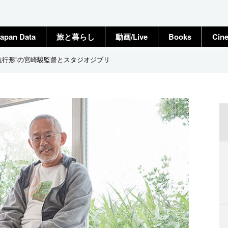
apan Data
旅と暮らし
動画/Live
Books
Cin
進行形”の宮崎駿監督とスタジオジブリ