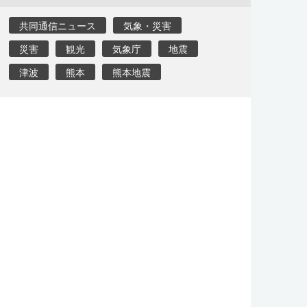
共同通信ニュース
気象・災害
災害
観光
気象庁
地震
津波
熊本
熊本地震