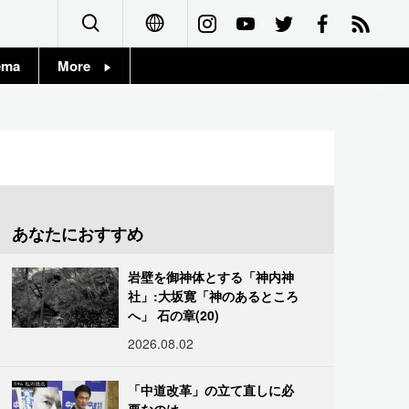
ema
More
English
Topics
简体字
Images
繁體字
People
Français
あなたにおすすめ
東京
Español
岩壁を御神体とする「神内神
お知らせ
社」:大坂寛「神のあるところ
العربية
へ」 石の章(20)
2026.08.02
Русский
「中道改革」の立て直しに必