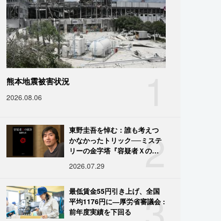
1
熊本地震被害状況
2026.08.06
2
東野圭吾を悼む：誰も考えつ
かなかったトリック──ミステ
リーの金字塔『容疑者Ｘの献
身』の舞台裏
2026.07.29
3
最低賃金55円引き上げ、全国
平均1176円に―厚労省審議会 :
前年度実績を下回る