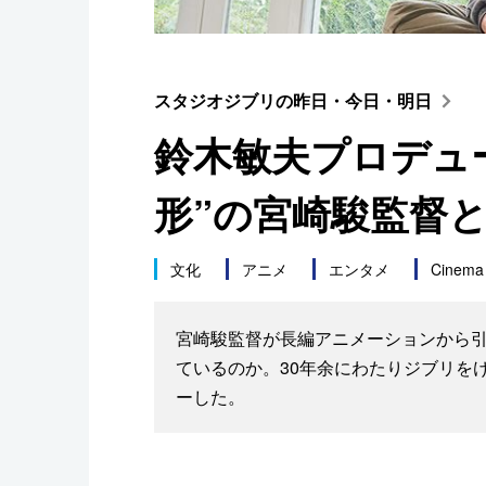
スポーツ・東京2020
スタジオジブリの昨日・今日・明日
鈴木敏夫プロデュ
形”の宮崎駿監督
文化
アニメ
エンタメ
Cinema
宮崎駿監督が長編アニメーションから引
ているのか。30年余にわたりジブリを
ーした。