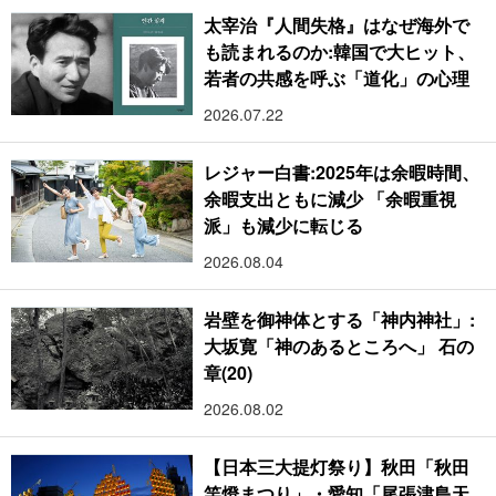
太宰治『人間失格』はなぜ海外で
も読まれるのか:韓国で大ヒット、
若者の共感を呼ぶ「道化」の心理
2026.07.22
レジャー白書:2025年は余暇時間、
余暇支出ともに減少 「余暇重視
派」も減少に転じる
2026.08.04
岩壁を御神体とする「神内神社」:
大坂寛「神のあるところへ」 石の
章(20)
2026.08.02
【日本三大提灯祭り】秋田「秋田
竿燈まつり」・愛知「尾張津島天