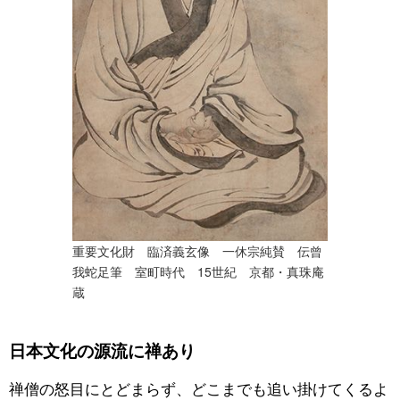
重要文化財 臨済義玄像 一休宗純賛 伝曾
我蛇足筆 室町時代 15世紀 京都・真珠庵
蔵
日本文化の源流に禅あり
禅僧の怒目にとどまらず、どこまでも追い掛けてくるよ