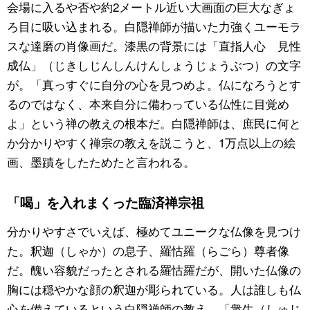
会場に入るや否や約2メートル近い大画面の巨大なぎょ
ろ目に吸い込まれる。白隠禅師が描いた力強くユーモラ
スな達磨の肖像画だ。漆黒の背景には「直指人心 見性
成仏」（じきしじんしんけんしょうじょうぶつ）の文字
が。「真っすぐに自分の心を見つめよ。仏になろうとす
るのではなく、本来自分に備わっている仏性に目覚め
よ」という禅の教えの根本だ。白隠禅師は、庶民に何と
か分かりやすく禅宗の教えを説こうと、1万点以上の絵
画、墨蹟をしたためたと言われる。
「喝」を入れまくった臨済禅宗祖
分かりやすさでいえば、極めてユニークな仏像を見つけ
た。釈迦（しゃか）の息子、羅怙羅（らごら）尊者像
だ。醜い容貌だったとされる羅怙羅だが、開いた仏像の
胸には穏やかな顔の釈迦が彫られている。人は誰しも仏
心を備えているという白隠禅師の教え、「衆生（しゅじ