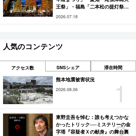
王祭」・福島「二本松の提灯祭
り」:おびただしい灯火が夜空を照
2026.07.18
らす光の祭典
人気のコンテンツ
SNSシェア
滞在時間
アクセス数
1
熊本地震被害状況
2026.08.06
東野圭吾を悼む：誰も考えつかな
2
かったトリック──ミステリーの金
字塔『容疑者Ｘの献身』の舞台裏