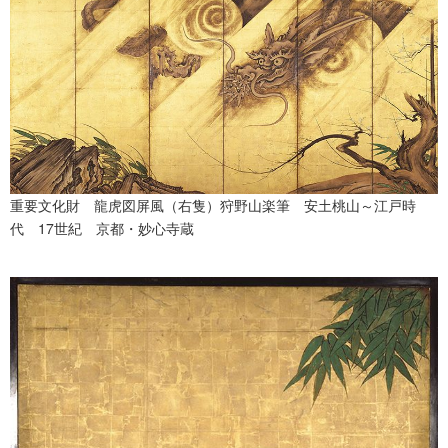
重要文化財 龍虎図屏風（右隻）狩野山楽筆 安土桃山～江戸時
代 17世紀 京都・妙心寺蔵