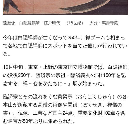
達磨像 白隠慧鶴筆 江戸時代 （18世紀） 大分・萬壽寺蔵
今年は白隠禅師が亡くなって250年。禅ブームも相まっ
て各地で白隠禅師にスポットを当てた催しが行われてい
る。
10月中旬、東京・上野の東京国立博物館では、白隠禅師
の没後250年、臨済宗の宗祖・臨済義玄の同1150年を記
念する「禅－心をかたちに－」展が始まった。
臨済宗とその流れをくむ黄檗宗（おうばくしゅう）の各
本山が所蔵する高僧の肖像や墨蹟（ぼくせき、禅僧の
書）、仏像、工芸など国宝24点、重要文化財102点を含
む名宝が50年ぶりに集められた。