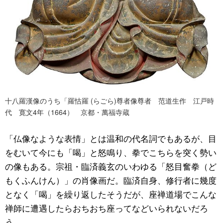
十八羅漢像のうち「羅怙羅 (らごら)尊者像尊者 范道生作 江戸時
代 寛文4年（1664） 京都・萬福寺蔵
「仏像なような表情」とは温和の代名詞でもあるが、目
をむいて今にも「喝」と怒鳴り、拳でこちらを突く勢い
の像もある。宗祖・臨済義玄のいわゆる「怒目奮拳（ど
もくふんけん）」の肖像画だ。臨済自身、修行者に幾度
となく「喝」を繰り返したそうだが、座禅道場でこんな
禅師に遭遇したらおちおち座ってなどいられないだろ
う。