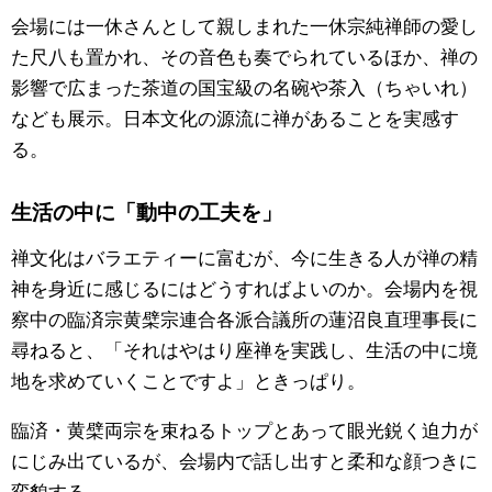
会場には一休さんとして親しまれた一休宗純禅師の愛し
た尺八も置かれ、その音色も奏でられているほか、禅の
影響で広まった茶道の国宝級の名碗や茶入（ちゃいれ）
なども展示。日本文化の源流に禅があることを実感す
る。
生活の中に「動中の工夫を」
禅文化はバラエティーに富むが、今に生きる人が禅の精
神を身近に感じるにはどうすればよいのか。会場内を視
察中の臨済宗黄檗宗連合各派合議所の蓮沼良直理事長に
尋ねると、「それはやはり座禅を実践し、生活の中に境
地を求めていくことですよ」ときっぱり。
臨済・黄檗両宗を束ねるトップとあって眼光鋭く迫力が
にじみ出ているが、会場内で話し出すと柔和な顔つきに
変貌する。