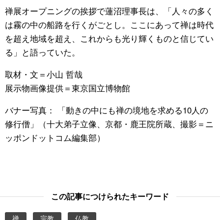
禅展オープニングの挨拶で蓮沼理事長は、「人々の多く
は霧の中の船路を行くがごとし。ここにあって禅は時代
を超え地域を超え、これからも光り輝くものと信じてい
る」と語っていた。
取材・文＝小山 哲哉
展示物画像提供＝東京国立博物館
バナー写真： 「動きの中にも禅の境地を求める10人の
修行僧」（十大弟子立像、京都・鹿王院所蔵、撮影＝ニ
ッポンドットコム編集部）
この記事につけられたキーワード
禅
宗教
仏教