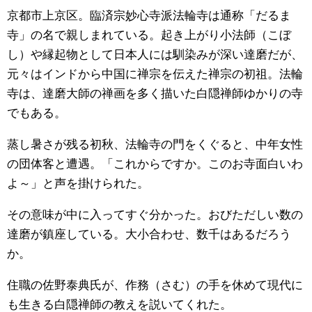
京都市上京区。臨済宗妙心寺派法輪寺は通称「だるま
寺」の名で親しまれている。起き上がり小法師（こぼ
し）や縁起物として日本人には馴染みが深い達磨だが、
元々はインドから中国に禅宗を伝えた禅宗の初祖。法輪
寺は、達磨大師の禅画を多く描いた白隠禅師ゆかりの寺
でもある。
蒸し暑さが残る初秋、法輪寺の門をくぐると、中年女性
の団体客と遭遇。「これからですか。このお寺面白いわ
よ～」と声を掛けられた。
その意味が中に入ってすぐ分かった。おびただしい数の
達磨が鎮座している。大小合わせ、数千はあるだろう
か。
住職の佐野泰典氏が、作務（さむ）の手を休めて現代に
も生きる白隠禅師の教えを説いてくれた。