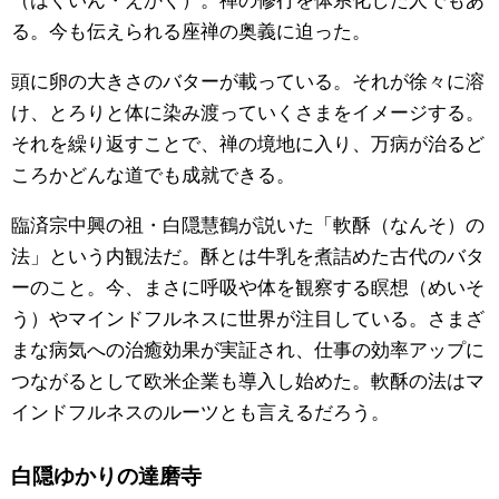
る。今も伝えられる座禅の奥義に迫った。
公式SNS
頭に卵の大きさのバターが載っている。それが徐々に溶
け、とろりと体に染み渡っていくさまをイメージする。
それを繰り返すことで、禅の境地に入り、万病が治るど
ころかどんな道でも成就できる。
臨済宗中興の祖・白隠慧鶴が説いた「軟酥（なんそ）の
法」という内観法だ。酥とは牛乳を煮詰めた古代のバタ
ーのこと。今、まさに呼吸や体を観察する瞑想（めいそ
う）やマインドフルネスに世界が注目している。さまざ
まな病気への治癒効果が実証され、仕事の効率アップに
つながるとして欧米企業も導入し始めた。軟酥の法はマ
インドフルネスのルーツとも言えるだろう。
白隠ゆかりの達磨寺