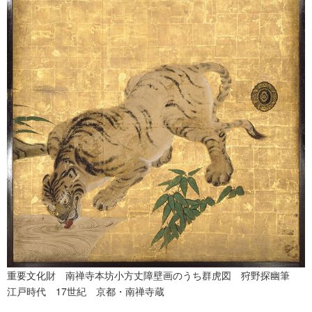
重要文化財 南禅寺本坊小方丈障壁画のうち群虎図 狩野探幽筆
江戸時代 17世紀 京都・南禅寺蔵