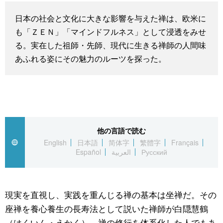
スポーツ・東京2020
文化
動画/Live
日本の社会と文化に大きな影響を与えた禅は、欧米に
も「ＺＥＮ」「マインドフルネス」として浸透をみせ
科学・技術
Books
る。実在した祖師・先師、現代に生きる禅師の人間味
あふれる姿にその魅力のルーツを探った。
暮らし
Cinema
スポーツ・東京2020
Topics
Images
他の言語で読む
English
日本語
简体字
繁體字
Français
Español
العربية
Русский
People
東京
現実を直視し、実践を重んじる禅の基本は坐禅だ。その
座禅を養心養生の長寿法として説いた禅師が白隠慧鶴
お知らせ
（はくいん・えかく）。禅の修行を体系化した人でもあ