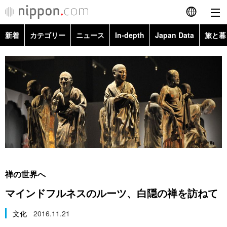
新着
カテゴリー
ニュース
In-depth
Japan Data
旅と暮
English
政治・外交
Topics
简体字
経済・ビジネス
Images
繁體字
カテゴリー
国際・海外
People
Français
政治・外交
ニュース
社会
東京
Español
経済・ビジネス
トップ
In-depth
文化
お知らせ
العربية
禅の世界へ
国際
アーカイブ
Japan Data
科学・技術
マインドフルネスのルーツ、白隠の禅を訪ねて
Русский
社会
旅と暮らし
文化
2016.11.21
暮らし