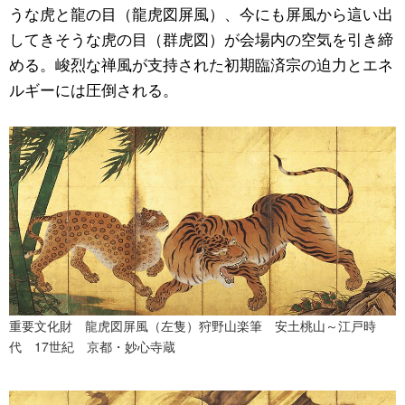
うな虎と龍の目（龍虎図屏風）、今にも屏風から這い出
してきそうな虎の目（群虎図）が会場内の空気を引き締
める。峻烈な禅風が支持された初期臨済宗の迫力とエネ
ルギーには圧倒される。
重要文化財 龍虎図屏風（左隻）狩野山楽筆 安土桃山～江戸時
代 17世紀 京都・妙心寺蔵