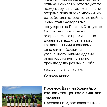
отдыха. Сейчас их используют по
Жизнь
всему миру, а на самом деле они
впервые появились в Японии. Их
разработали вскоре после войны,
Технологии
и они стали невероятно
популярны на Гавайях. Этот успех
был связан со встречей
Токио
американского промышленного
дизайнера, вдохновлённого
традиционными японскими
От редакции
сандалиями (дзори), и
увлечённого новыми идеями
инженера из компании по
производству резины в Кобе.
Общество
06.08.2026
Ёсикава Акико
Посёлок Ёити на Хоккайдо
становится центром винного
туризма
Посёлок Ёити, расположенный к