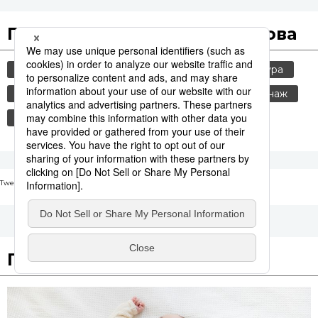
Популярные поисковые слова
общество
jiji press
политика
культура
история
технологии
россия
шпионаж
синкансэн
транспорт
Tweets by nippon_ru
Путеводитель по Японии