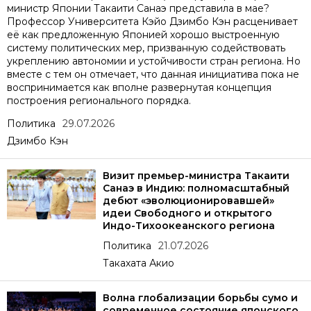
министр Японии Такаити Санаэ представила в мае?
Профессор Университета Кэйо Дзимбо Кэн расценивает
её как предложенную Японией хорошо выстроенную
систему политических мер, призванную содействовать
укреплению автономии и устойчивости стран региона. Но
вместе с тем он отмечает, что данная инициатива пока не
воспринимается как вполне развернутая концепция
построения регионального порядка.
Политика
29.07.2026
Дзимбо Кэн
Визит премьер-министра Такаити
Санаэ в Индию: полномасштабный
дебют «эволюционировавшей»
идеи Свободного и открытого
Индо-Тихоокеанского региона
Политика
21.07.2026
Такахата Акио
Волна глобализации борьбы сумо и
современное состояние японского