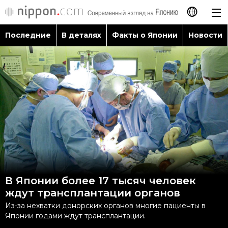
Последние
В деталях
Факты о Японии
Новости
日本語
English
简体字
Последние
繁體字
В деталях
Français
Факты о Японии
Español
В Японии более 17 тысяч человек
Новости
ждут трансплантации органов
العربية
Из-за нехватки донорских органов многие пациенты в
Путеводитель по Японии
Японии годами ждут трансплантации.