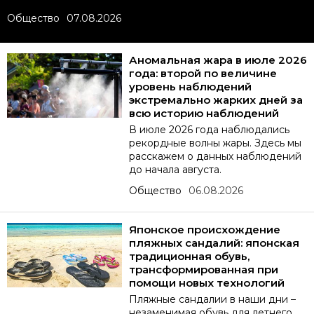
Общество
07.08.2026
Фото/Видео
Разделы
Аномальная жара в июле 2026
года: второй по величине
уровень наблюдений
Люди
Популярные статьи
экстремально жарких дней за
всю историю наблюдений
В июле 2026 года наблюдались
Блог
Японский язык
official SNS
рекордные волны жары. Здесь мы
расскажем о данных наблюдений
до начала августа.
Политика
Японский калейдоскоп
Общество
06.08.2026
Экономика
Семья
Японское происхождение
пляжных сандалий: японская
традиционная обувь,
Общество
Еда и напитки
трансформированная при
помощи новых технологий
Культура
Пляжные сандалии в наши дни –
незаменимая обувь для летнего