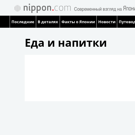
Последние
В деталях
Факты о Японии
Новости
Путевод
Еда и напитки