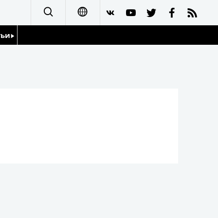
тьи
日本語
English
йдоскоп
简体字
繁體字
Français
Español
العربية