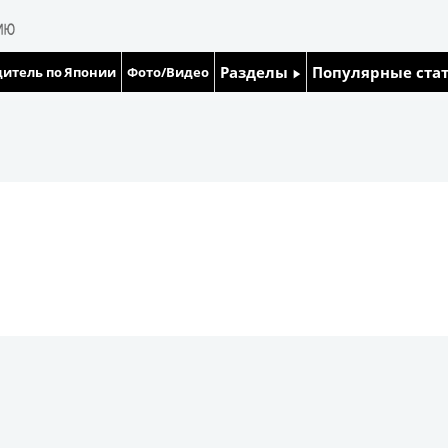
Разделы
Популярные ста
итель по Японии
Фото/Видео
Люди
Японский язык
Блог
Японский кале
Политика
Семья
Экономика
Еда и напитки
Общество
Культура
Жизнь