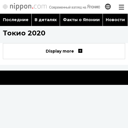
Последние
В деталях
Факты о Японии
Новости
日本語
Токио 2020
English
简体字
Display more
Последние
繁體字
В деталях
Français
Факты о Японии
Español
Новости
العربية
Путеводитель по Японии