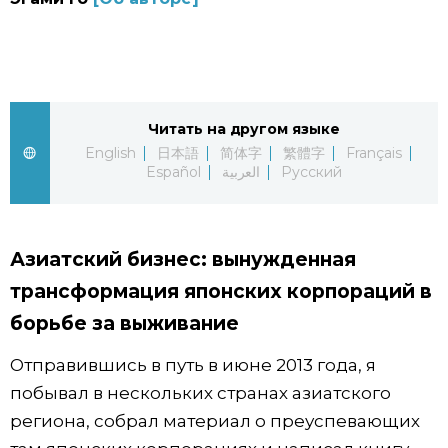
Фото/Видео
Разделы
Читать на другом языке
Люди
Популярные статьи
English
日本語
简体字
繁體字
Français
Español
العربية
Русский
Блог
Японский язык
official SNS
Политика
Японский калейдоскоп
Азиатский бизнес: вынужденная
трансформация японских корпораций в
Экономика
Семья
борьбе за выживание
Отправившись в путь в июне 2013 года, я
Общество
Еда и напитки
побывал в нескольких странах азиатского
региона, собрал материал о преуспевающих
Культура