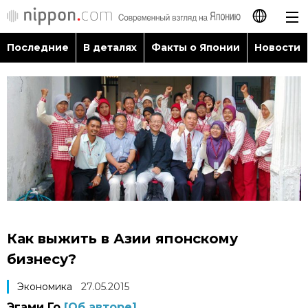
Последние
В деталях
Факты о Японии
Новости
日本語
English
简体字
Последние
繁體字
В деталях
Français
Факты о Японии
Español
Как выжить в Азии японскому
Новости
бизнесу?
العربية
Экономика
27.05.2015
Путеводитель по Японии
Эгами Го
[Об авторе]