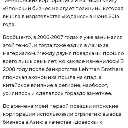
там японских корпорациях и написал книгу
«Японский бизнес не сдает позиции», которая
Жизнь
вышла в издательстве «Коданся» в июне 2014
года.
Технологии
Вообще-то, в 2006-2007 годах я уже занимался
Токио
этой темой, и тогда тоже ездил в Азию за
материалом. Между двумя поездками прошло
От редакции
всего лишь семь лет, но как все изменилось! В
2008 году после банкротства Lehman Brothers
японская экономика пошла на спад, а
китайское влияние в регионе, наоборот,
усилилось и сделалось гораздо заметнее.
Во времена моей первой поездки японские
корпорации использовали стратегию вывода
бизнеса в Азию в качестве «довеска» к