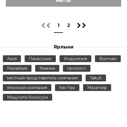
местах
1
2
Ярлыки
Азия
Панасоник
Индонезия
Вьетнам
Малайзия
Мьянма
прогресс
местный представитель компании
Yakult
японская компания
hao hao
Махатхир
Мацусита Коносукэ