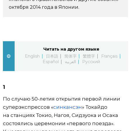
октября 2014 года в Японии.
Фото/Видео
Разделы
Люди
Популярные статьи
Читать на другом языке
English
日本語
简体字
繁體字
Français
Блог
Японский язык
official SNS
Español
العربية
Русский
Политика
Японский калейдоскоп
1
Экономика
Семья
По случаю 50-летия открытия первой линии
суперэкспрессов «
синкансэн
» Токайдо
Общество
Еда и напитки
на станциях Токио, Нагоя, Сидзуока и Осака
состоялись церемонии «первого поезда».
Культура