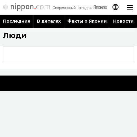
Последние
В деталях
Факты о Японии
Новости
日本語
Люди
English
简体字
Последние
繁體字
В деталях
Français
Факты о Японии
Español
Новости
العربية
Путеводитель по Японии