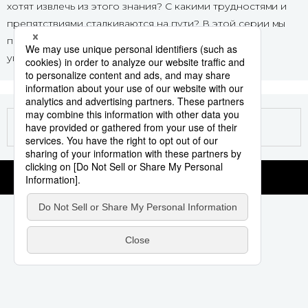
хотят извлечь из этого знания? С какими трудностями и
Фото/Видео
препятствиями сталкиваются на пути? В этой серии мы
поговорим с изучающими японский язык с разных
уголков Земли.
Разделы
Люди
Популярные статьи
Блог
Японский язык
official SNS
Политика
Японский калейдоскоп
Экономика
Семья
Общество
Еда и напитки
Культура