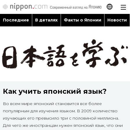
Последние
В деталях
Факты о Японии
Новости
日本語
English
简体字
Последние
繁體字
В деталях
Français
Факты о Японии
Как учить японский язык?
Español
Во всем мире японский становится все более
Новости
العربية
популярным для изучения языком. В 2009 количество
изучающих его превысило три с половиной миллиона.
Путеводитель по Японии
Для чего же иностранцам нужен японский язык, что они