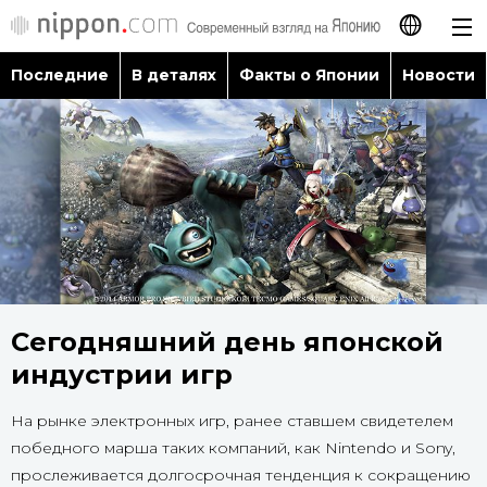
Последние
В деталях
Факты о Японии
Новости
日本語
English
简体字
Последние
繁體字
В деталях
Français
Факты о Японии
Сегодняшний день японской
Español
индустрии игр
Новости
العربية
На рынке электронных игр, ранее ставшем свидетелем
победного марша таких компаний, как Nintendo и Sony,
Путеводитель по Японии
прослеживается долгосрочная тенденция к сокращению