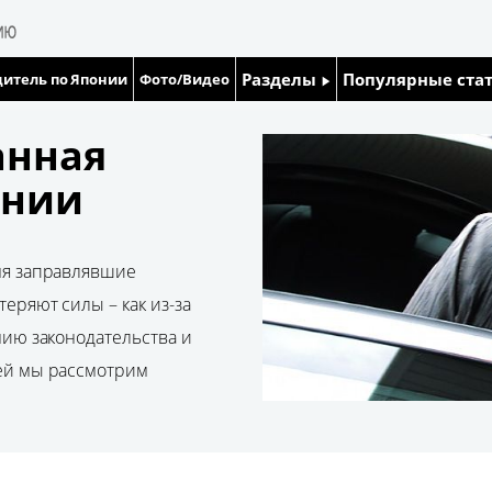
Разделы
Популярные ста
итель по Японии
Фото/Видео
Люди
Японский язык
анная
онии
Блог
Японский кале
Политика
Семья
мя заправлявшие
Экономика
Еда и напитки
еряют силы – как из-за
нию законодательства и
Общество
ей мы рассмотрим
Культура
Жизнь