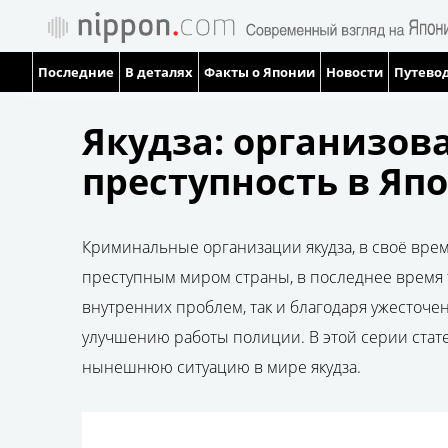
Последние
В деталях
Факты о Японии
Новости
Путевод
Якудза: организов
преступность в Яп
Криминальные организации якудза, в своё вре
преступным миром страны, в последнее время т
внутренних проблем, так и благодаря ужесточе
улучшению работы полиции. В этой серии стат
нынешнюю ситуацию в мире якудза.