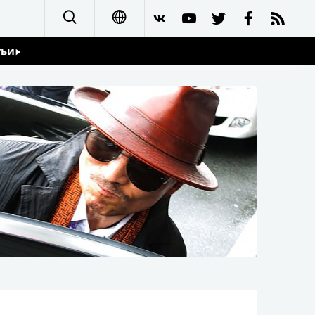
тьи
日本語
English
йдоскоп
简体字
繁體字
Français
Español
العربية