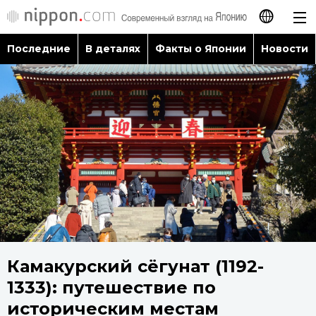
Последние
В деталях
Факты о Японии
Новости
日本語
English
简体字
Последние
繁體字
В деталях
Français
Факты о Японии
Español
Новости
Камакурский сёгунат (1192-
العربية
1333): путешествие по
Путеводитель по Японии
историческим местам