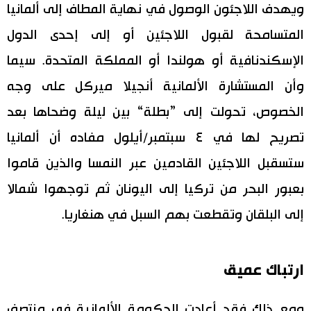
ويهدف اللاجئون الوصول في نهاية المطاف إلى ألمانيا
المتسامحة لقبول اللاجئين أو إلى إحدى الدول
الإسكندنافية أو هولندا أو المملكة المتحدة. سيما
وأن المستشارة الألمانية أنجيلا ميركل على وجه
الخصوص، تحولت إلى ”بطلة“ بين ليلة وضحاها بعد
تصريح لها في ٤ سبتمبر/أيلول مفاده أن ألمانيا
ستسقبل اللاجئين القادمين عبر النمسا والذين قاموا
بعبور البحر من تركيا إلى اليونان ثم توجهوا شمالا
إلى البلقان وتقطعت بهم السبل في هنغاريا.
ارتباك عميق
ومع ذلك فقد أعادت الحكومة الألمانية في منتصف