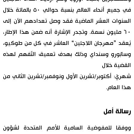
في جميع أنحاء العالم بنسبة حوالي ٥٠ بالمائة خلال
اقتصاد
المطبخ الياباني
السنوات العشر الماضية فقد وصل تعدادهم الآن إلى
مجتمع
٦٠ مليون نسمة. وتجدر الإشارة أنه ضمن هذا الإطار،
يُعقد ”مهرجان اللاجئين“ العاشر في كل من طوكيو،
ثقافة
وسابّورو وسنداي وذلك بهدف تعميق التّفهم لهذه
لايف ستايل
القضية خلال
شهريّ: أكتوبر/تشرين الأول ونوفمبر/تشرين الثاني من
طوكيو
هذا العام.
إعلان
رسالة أمل
ووفقا للمفوضية السامية للأمم المتحدة لشؤون