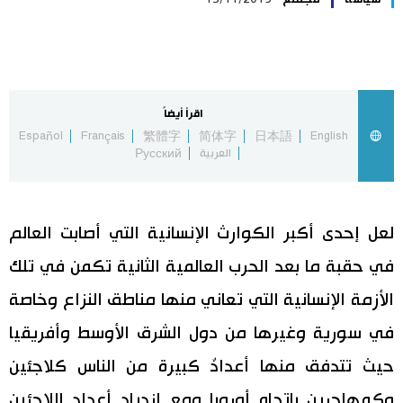
اليابان في فيديو
مانغا وأنيمي
اقرأ أيضاً
علوم وتكنولوجيا
Español
Français
繁體字
简体字
日本語
English
العربية
Русский
الأقسام
لعل إحدى أكبر الكوارث الإنسانية التي أصابت العالم
صور
الأكثر تفاعلا
في حقبة ما بعد الحرب العالمية الثانية تكمن في تلك
أشخاص
اللغة اليابانية
تواصل معنا
الأزمة الإنسانية التي تعاني منها مناطق النزاع وخاصة
في سورية وغيرها من دول الشرق الأوسط وأفريقيا
تجارب وآراء
موسوعة اليابان
حيث تتدفق منها أعدادٌ كبيرة من الناس كلاجئين
سياسة
هو وهي
وكمهاجرين باتجاه أوروبا ومع ازدياد أعداد اللاجئين