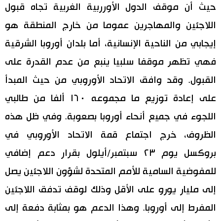
حيث أن موقف الدول الأورربية الغربية تجاه قبول
اللاجئين والمهاجرين عموما من خارج المنطقة هو
إيجابي من الناحية الإنسانية، أما بلدان أوروبا الشرقية
فهي تظهر موقفا سلبيا ينبع من عدم القدرة على
القبول. وقد وافق الاتحاد الأوروبي من حيث المبدأ
على إعادة توزيع ما مجموعه ١٦٠ ألفا من طالبي
اللجوء في جميع أنحاء أوروبا بصعوبة. وفي ظل هذه
الظروف، خرج اجتماع قمة الاتحاد الأوروبي في
بروكسل يوم ٢٣ سبتمبر/أيلول بقرار دعم إضافي
للمفوضية السامية للأمم المتحدة لشؤون اللاجئين يصل
إلى مليار يورو على الأقل وذلك لوقف تدفق اللاجئين
المفرط إلى أوروبا. وهذا الدعم هو بمثابة دفعة إلى