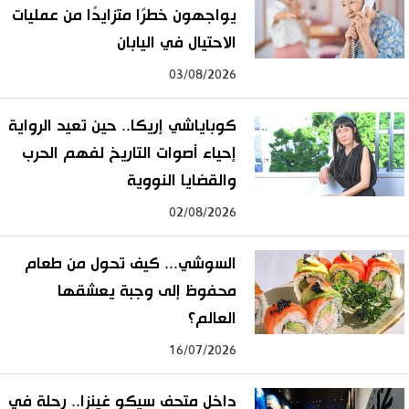
يواجهون خطرًا متزايدًا من عمليات
الاحتيال في اليابان
03/08/2026
كوباياشي إريكا.. حين تعيد الرواية
إحياء أصوات التاريخ لفهم الحرب
والقضايا النووية
02/08/2026
السوشي... كيف تحول من طعام
محفوظ إلى وجبة يعشقها
العالم؟
16/07/2026
داخل متحف سيكو غينزا.. رحلة في