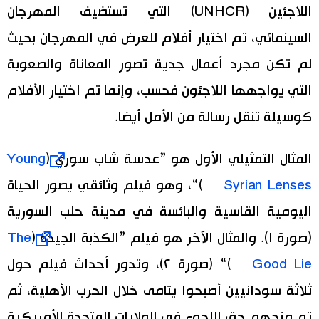
اللاجئين (UNHCR) التي تستضيف المهرجان
السينمائي، تم اختيار أفلام للعرض في المهرجان بحيث
لم تكن مجرد أعمال جدية تصور المعاناة والصعوبة
التي يواجهها اللاجئون فحسب، وإنما تم اختيار الأفلام
كوسيلة تنقل رسالة من الأمل أيضا.
المثال التمثيلي الأول هو ”عدسة شاب سوري (
Young
Syrian Lenses
)“، وهو فيلم وثائقي يصور الحياة
اليومية القاسية والبائسة في مدينة حلب السورية
(صورة ١). والمثال الآخر هو فيلم ”الكذبة الجيدة (
The
Good Lie
)“ (صورة ٢)، وتدور أحداث فيلم حول
ثلاثة سودانيين أصبحوا يتامى خلال الحرب الأهلية، ثم
تم منحهم حق اللجوء في الولايات المتحدة الأمريكية