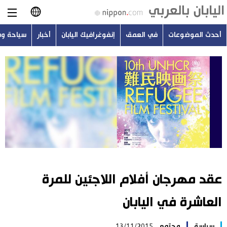
أحدث الموضوعات
في العمق
إنفوغرافيك اليابان
أخبار
سياحة و
日本語
English
简体字
أحدث الموضوعات
繁體字
في العمق
Français
إنفوغرافيك اليابان
Español
عقد مهرجان أفلام اللاجئين للمرة
أخبار
Русский
العاشرة في اليابان
سياحة وسفر
سياسة
مجتمع
13/11/2015