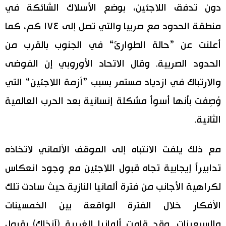
دون تدفق اللاجئين، بوضع الأسلاك الشائكة في
منطقة الحدود مع صربيا والتي تصل إلى ١٧٤ كم، كما
أعلنت عن ”حالة الطوارئ“ في الجنوب بالقرب من
الحدود الصربية. وقال الاتحاد الأوروبي إن الفوضى
والارتباك في ازدياد مستمر بسبب ”أزمة اللاجئين“ التي
وُصِفت بأنها أسوأ مشكلة إنسانية بعد الحرب العالمية
الثانية.
مع ذلك يلفت الانتباه إلى الموقف الألماني لاتخاذه
تدابيراً إيجابية تجاه قبول اللاجئين مع وجود انعكاس
لكراهية الأجانب من فترة ألمانيا النازية حيث سادت تلك
الأفكار خلال الفترة الواقعة بين الخمسينات
والسبعينات. وقد قامت ألمانيا الغربية (آنذاك) بقبول