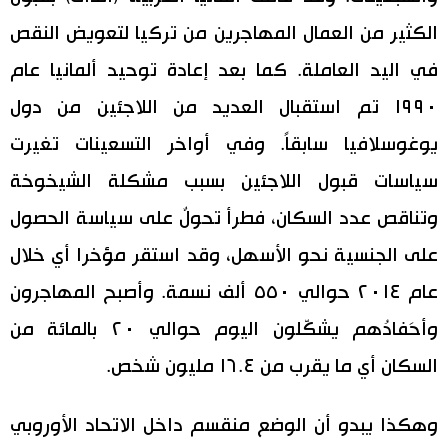
الكثير من العمال المهاجرين من تركيا لتعويض النقص
في اليد العاملة. كما بعد إعادة توحيد ألمانيا عام
١٩٩٠ تم استقبال العديد من اللاجئين من دول
يوغوسلافيا سابقاً. وفي أواخر التسعينات تغيرت
سياسات قبول اللاجئين بسبب مشكلة الشيخوخة
وتناقص عدد السكان، فطرأ تحولٌ على سياسة الحصول
على الجنسية نحو الأسهل، وقد استقر مؤخرا أي خلال
عام ٢٠١٤ حوالي ٥٥٠ ألف نسمة. وأصبح المهاجرون
وأحَفادُهم يشكّلون اليوم حوالي ٢٠ بالمائة من
السكان أي ما يقرب من ١٦.٤ مليون شخص.
وهكذا يبدو أن الوضع منقسم داخل الاتحاد الأوروبي