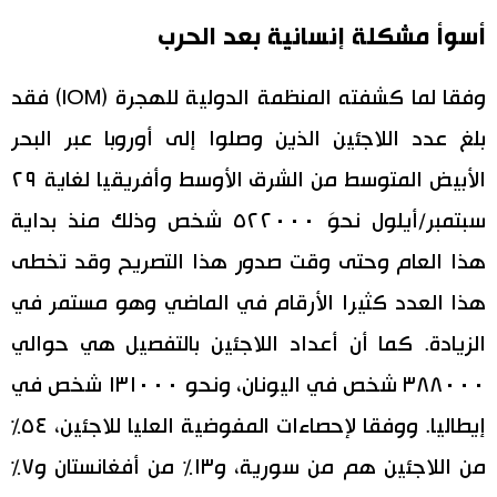
أسوأ مشكلة إنسانية بعد الحرب
وفقا لما كشفته المنظمة الدولية للهجرة (IOM) فقد
بلغ عدد اللاجئين الذين وصلوا إلى أوروبا عبر البحر
الأبيض المتوسط من الشرق الأوسط وأفريقيا لغاية ٢٩
سبتمبر/أيلول نحوَ ٥٢٢٠٠٠ شخص وذلك منذ بداية
هذا العام وحتى وقت صدور هذا التصريح وقد تخطى
هذا العدد كثيرا الأرقام في الماضي وهو مستمر في
الزيادة. كما أن أعداد اللاجئين بالتفصيل هي حوالي
٣٨٨٠٠٠ شخص في اليونان، ونحو ١٣١٠٠٠ شخص في
إيطاليا. ووفقا لإحصاءات المفوضية العليا للاجئين، ٥٤٪
من اللاجئين هم من سورية، و١٣٪ من أفغانستان و٧٪