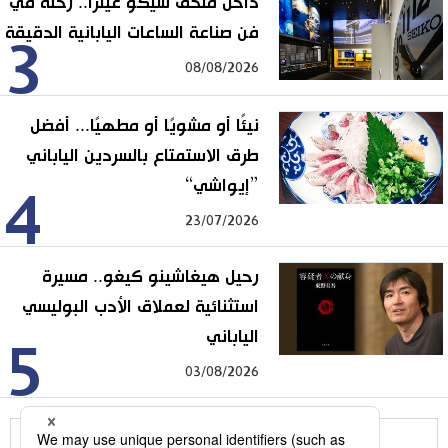
داخل متحف سيكو غينزا.. رحلة في
فن صناعة الساعات اليابانية الدقيقة
3
08/08/2026
نيئًا أو مشويًا أو مطهيًا... أفضل
طرق الاستمتاع بالسردين الياباني
”إيواشي“
4
23/07/2026
رحيل هيغاشينو كيغو.. مسيرة
استثنائية لعملاق الأدب البوليسي
الياباني
5
03/08/2026
للمزيد