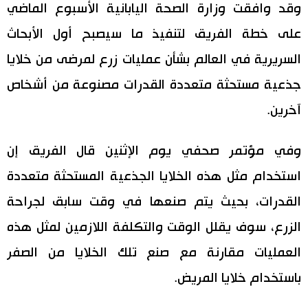
وقد وافقت وزارة الصحة اليابانية الأسبوع الماضي
اقتصاد
المطبخ الياباني
على خطة الفريق لتنفيذ ما سيصبح أول الأبحاث
السريرية في العالم بشأن عمليات زرع لمرضى من خلايا
مجتمع
جذعية مستحثة متعددة القدرات مصنوعة من أشخاص
ثقافة
آخرين.
لايف ستايل
وفي مؤتمر صحفي يوم الإثنين قال الفريق إن
استخدام مثل هذه الخلايا الجذعية المستحثة متعددة
طوكيو
القدرات، بحيث يتم صنعها في وقت سابق لجراحة
إعلان
الزرع، سوف يقلل الوقت والتكلفة اللازمين لمثل هذه
العمليات مقارنة مع صنع تلك الخلايا من الصفر
باستخدام خلايا المريض.