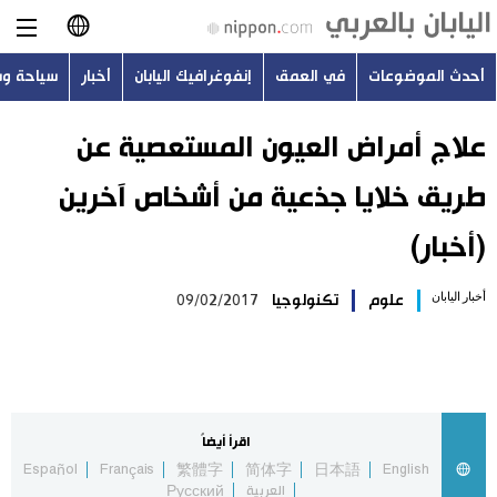
أحدث الموضوعات
في العمق
إنفوغرافيك اليابان
أخبار
سياحة و
日本語
English
علاج أمراض العيون المستعصية عن
طريق خلايا جذعية من أشخاص آخرين
简体字
أحدث الموضوعات
(أخبار)
繁體字
في العمق
أخبار اليابان
علوم
تكنولوجيا
09/02/2017
Français
إنفوغرافيك اليابان
Español
أخبار
Русский
اقرأ أيضاً
سياحة وسفر
Español
Français
繁體字
简体字
日本語
English
العربية
Русский