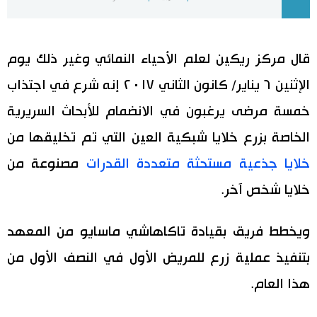
اليابان في فيديو
قال مركز ريكين لعلم الأحياء النمائي وغير ذلك يوم
مانغا وأنيمي
الإثنين ٦ يناير/ كانون الثاني ٢٠١٧ إنه شرع في اجتذاب
علوم وتكنولوجيا
خمسة مرضى يرغبون في الانضمام للأبحاث السريرية
الخاصة بزرع خلايا شبكية العين التي تم تخليقها من
الأقسام
خلايا جذعية مستحثة متعددة القدرات
مصنوعة من
صور
الأكثر تفاعلا
خلايا شخص آخر.
أشخاص
اللغة اليابانية
تواصل معنا
ويخطط فريق بقيادة تاكاهاشي ماسايو من المعهد
بتنفيذ عملية زرع للمريض الأول في النصف الأول من
تجارب وآراء
موسوعة اليابان
هذا العام.
سياسة
هو وهي