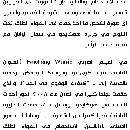
عادة للاستحمام. وبالتالي، فإن ”الصورة“ لدى الصينيين
تقتصر على ما شاهدوه في أشرطة الفيديو والصور.
أيْ صورة لشخص ما أخذ حمام في الهواء الطلق تحت
الثلوج في جزيرة هوكايدو في شمال اليابان مع
منشفة على الرأس.
في الفيلم الصيني Fēichéng Wùrǎo (العنوان
الياباني: نيراتا كوي نو أوتوشيكاتا ويمكن ترجمته
بالعربية إلى بـ ”كيفية الوقوع في الحب“)، والذي
حققت نجاحا كبيرا في الصين عام ٢٠٠٨، تدور أحداث
القصة في هوكايدو. وبفضل ذلك، حصدت الجزيرة
اليابانية قدرا كبيرا من الشهرة بين أوساط الجمهور
الصيني. لليابانيين، الاستحمام في الهواء الطلق