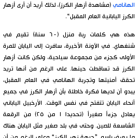
الهانامي
(مشاهدة أزهار الكرز)، لذلك أريد أن أرى أزهار
الكرز اليابانية العام المقبل“.
هذه هي كلمات ربة منزل (٦٠ سنة) تقيم في
شنغهاي. في الآونة الأخيرة، سافرت إلى اليابان للمرة
الأولى كجزء من مجموعة سياحية، ولكن كانت أزهار
الكرز قد تساقطت حينها. على الرغم من أنها تريد
تحقق أمنيتها وتجربة الهانامي في العام المقبل،
يبدو أن لديها فكرة خاطئة بأن أزهار الكرز في جميع
أنحاء اليابان تتفتح في نفس الوقت. الأرخبيل الياباني
يعادل جزءاً صغيراً (تحديدا ١ من ٢٥) من الرقعة
الشاسعة للصين. وحتى في بلد صغير مثل اليابان هناك
ما يعرف باسم ”جبهة زهر الكرز“ وعلى الرغم من أن