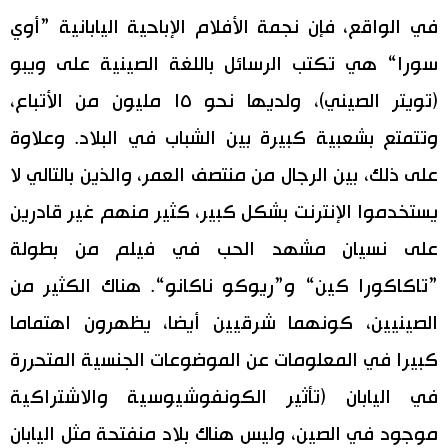
في الواقع، فإن نجمة الأفلام الإباحية اليابانية ”أوي
سورا“ هي تكتب الرسائل باللغة الصينية على ويبو
(تويتر الصيني)، ولديها نحو ١٥ مليون من الأتباع،
وتتمتع بشعبية كبيرة بين الشباب في البلاد. وعلاوة
على ذلك، بين الرجال من منتصف العمر، والذين بالتالي لا
يستخدموا الإنترنت بشكل كبير، كثير منهم غير قادرين
على نسيان مشهد الحب في فيلم من بطولة
”تاكاكورا كين“ و”ريوكو ناكانو“. هناك الكثير من
الصينيين، كونهما شرقيين أيضا، يظهرون اهتماما
كبيرا في المعلومات عن الموضوعات الجنسية المتحررة
في اليابان (تأثير الكونفوشيوسية والاشتراكية
موجود في الصين، وليس هناك بلاد منفتحة مثل اليابان