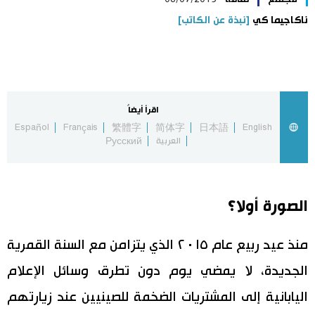
ناكاجيما كي
[نبذة عن الكاتب]
اليابان في فيديو
مانغا وأنيمي
علوم وتكنولوجيا
اقرأ أيضاً
Español
Français
繁體字
简体字
日本語
English
العربية
Русский
الأقسام
صور
الأكثر تفاعلا
الصورة أولا؟
أشخاص
اللغة اليابانية
تواصل معنا
منذ عيد ربيع عام ٢٠١٥ الذي يتزامن مع السنة القمرية
تجارب وآراء
موسوعة اليابان
الجديدة، لا يمضي يوم دون تطرق وسائل الإعلام
اليابانية إلى المشتريات الضخمة للصينيين عند زيارتهم
سياسة
هو وهي