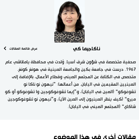
ناكاجيما كي
عرض قائمة المقالات
صحفية متخصصة في شؤون شرق آسيا. وُلدت في محافظة ياماناشي عام
1967. درست في جامعة بكين والجامعة الصينية في هونغ كونغ.
متخصص في الكتابة عن المجتمع الصيني وقطاع الأعمال، بالإضافة إلى
الصينيين المقيمين في اليابان. من أعمالها: ”نيهون نو ناكا نو
تشوغوكو“ (الصين في اليابان)، و”إيما تشوغوكوجين وا تشوغوكو أو كو
ميرو“ (كيف ينظر الصينيون إلى الصين الآن)، و”نيهون نو تشوغوكوجين
شاكاي“ (المجتمع الصيني في اليابان).
مقالات أخرى في هذا الموضوع