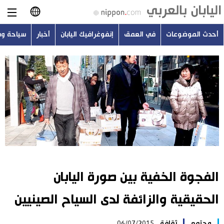
أحدث الموضوعات
في العمق
إنفوغرافيك اليابان
أخبار
سياحة و
日本語
English
简体字
أحدث الموضوعات
繁體字
في العمق
Français
إنفوغرافيك اليابان
Español
الفجوة الخفية بين صورة اليابان
أخبار
Русский
الحقيقية والزائفة لدى السياح الصينيين
سياحة وسفر
مجتمع
ثقافة
06/07/2015