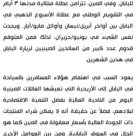
لليابان. وفي الصين، تتزامن عطلة متتالية مدتها ٣ أيام
اقتصاد
المطبخ الياباني
في التقويم الوطني مع عطلة الأسبوع الذهبي في
اليابان بين أواخر أبريل/نيسان وأوائل مايو/أيار. ويحدث
مجتمع
نفس الشيء في يونيو/حزيران، لذلك فمن المتوقع
ثقافة
قدوم عدد كبير من السائحين الصينيين لزيارة اليابان
في هذين الشهرين.
لايف ستايل
يعود السبب في اهتمام هؤلاء المسافرين بالسياحة
طوكيو
في اليابان إلى الأريحية التي تعيشها العائلات الصينية
إعلان
اليوم من الناحية المالية بفضل التنمية الاقتصادية
لبلادهم، فضلاً عن حقيقة أنه لا يمكن شراء المنتجات
ذات الجودة العالية بأسعار معقولة في الصين كما هو
الحال في السوق اليابانية. ومن بين العوامل الأخرى