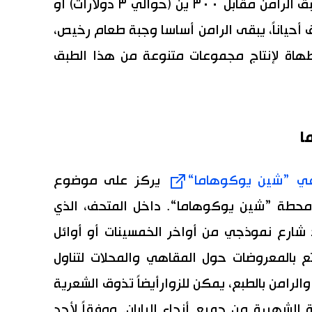
يبيع الجانب الثاني من هذه السلاسل طبق الرامن مقابل ٣٠٠ ين (حوالي ٣ دولارات) أو
أحياناً، يبقى الرامن أساسا وجبة طعام رخيص،
اة لإنتاج مجموعات متنوعة من هذا الطبق
ا
في ”شين يوكوهاما“
يركز على موضوع
حطة ”شين يوكوهاما“. داخل المتحف، الذي
لذي هو مجرّد شارع نموذجي من أواخر الخمسينات أو أوائل
متع بالمعروضات حول المقاهي والمحلات لتناول
 والرامن بالطبع، يمكن للزوارأيضاً تذوق الشعرية
 الشهيرة من جميع أنحاء اليابان. ووفقاً لأحد