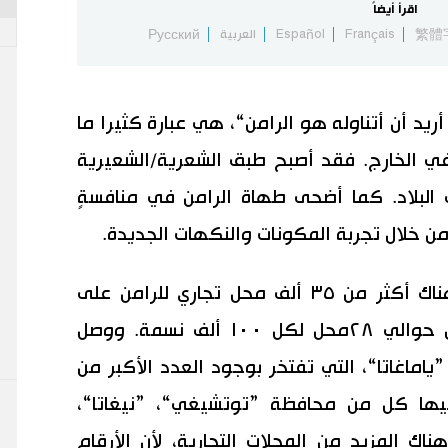
اقرأ أيضاً
繁體
Français
Español
العربية
Русский
ريد أن أتناوله هو الرامن“، هي عبارة كثيرا ما
في الخارج. فقد أصبح طبق الشعرية/الشعيرية
 البلاد. كما أضحى طهاة الرامن في منافسةٍ
 خلال تجربة المكونات والنكهات الجديدة.
ووفقاً لموقع إحصائيات اليابان، كان هناك أكثر من ٣٥ ألف محل تجاري للرامن على
الصعيد الوطني عام ٢٠١٣، أي بمعدل حوالي ٢٨محل لكل ١٠٠ ألف نسمة. ووصل
حو ٧١ في محافظة ”ياماغاتا“، التي تفتخر بوجود العدد الأكبر من
تليها كل من محافظة ”توتشيغي“، ”نيغاتا“،
اك المزيد من المحلات التجارية، لأن الأرقام