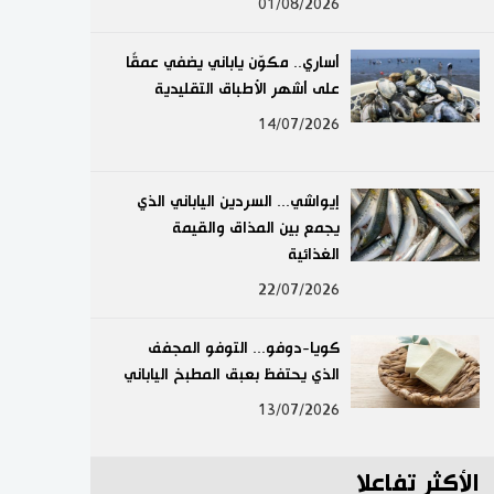
01/08/2026
لايف ستايل
أساري.. مكوّن ياباني يضفي عمقًا
طوكيو
على أشهر الأطباق التقليدية
14/07/2026
إعلان
إيواشي... السردين الياباني الذي
يجمع بين المذاق والقيمة
الغذائية
22/07/2026
كويا-دوفو... التوفو المجفف
الذي يحتفظ بعبق المطبخ الياباني
13/07/2026
الأكثر تفاعلا