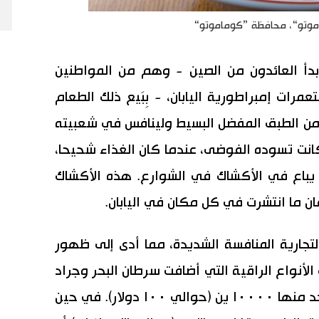
موتو“، محافظة ”كوماموتو“
ن بدأ العائدون من الصين - وهم من المواطنين
مرات إمبراطورية اليابان، - بِبَيع ذلك الطعام
لرامن الطبق المفضل البسيط ولينافس في شعبيته
كانت تسوده الفوضى، عندما كان الغذاء شحيحا،
يباع في الأكشاك في الشوارع. هذه الأكشاك
ن ما انتشرت في كل مكان في اليابان.
التجارية المنافسة الشديدة، مما أدى إلى ظهور
الأنواع الراقية التي أضافت سرطان البحر وجراد
البحر والتي يمكن أن يكلف الطبق الواحد منها ١٠٠٠٠ ين (حوالي ١٠٠ دولار). في حين