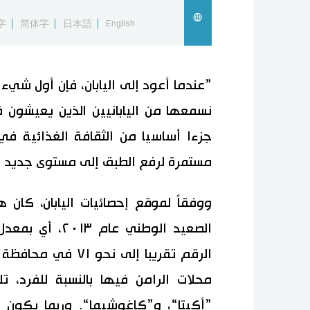
字
简体字
日本語
English
”عندما أعود إلى اليابان، فإن أول شيء أ
نسمعها من اليابانيين الذين يعيشون 
جزءا أساسيا من الثقافة الغذائية في
مستمرة لرفع الطبق إلى مستوى جديد من
الرقم تقريبا إلى ن
محلات الرامن فيها بالنسبة للفرد، 
”أكيتا“، و”كاغوشيما“. وربما يكون هن