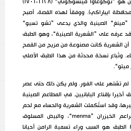
ويقال إن أول شخص ياباني تناول الرامن هو ”توكوغاوا ميتسوكوني“ (١٦٢٨-١٧٠١)
 محافظة ايباراكي). ووفقاً لهذه القصة، أصبح
”مينغ“ الصينية والذي يدعى ”تشو تسيو“
غاوا“ وقد عرفه على ”الشعرية الصينية“، وهو الطبق
ات أن الشعرية كانت مصنوعة من مزيج من القمح
. وتُباع نسخة محدثة من هذا الطبق الأصلي
ميتو“.
 لم تشتهر على الفور. ولم يكن ذلك حتى عصر
أ هذا الطبق أخيرا بإقناع اليابانيين. في المطاعم الصينية
ها، وقد استُكملت الشعرية والحساء مع لحم
الخنزير المطهو ببطء ”chāshū“، وبراعم الخيزران ”menma“، والبيض المسلوق
لطبق هو السبب وراء تسمية الرامن أحيانا