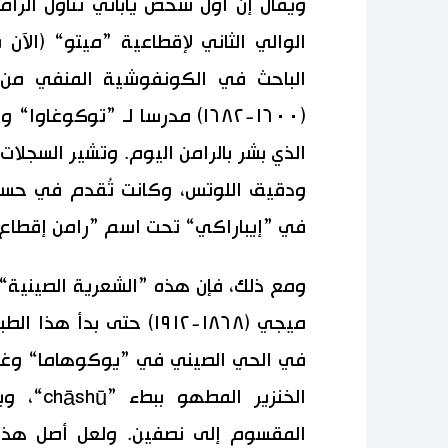
الوالي الثاني لإقطاعية ”ميتو“ (الآن
الباحث في الكونفوشية المنفي من 
(١٦٠٠-١٦٨٢) مدرسا لـ ”توكو
الذي بشر بالرامن اليوم. وتشير السجل
ودقيق اللوتس، وكانت تُقدم في حساء
في ”إيباراكي“ تحت اسم ”رامن إقطاع 
ومع ذلك، فإن هذه ”الشعرية الصينية“
ميجي (١٨٦٨-١٩١٢) حتى بد
في الحي الصيني في ”يوكوهاما“ وغير
المقسوم إلى نصفين. ولعل أصل هذا ا