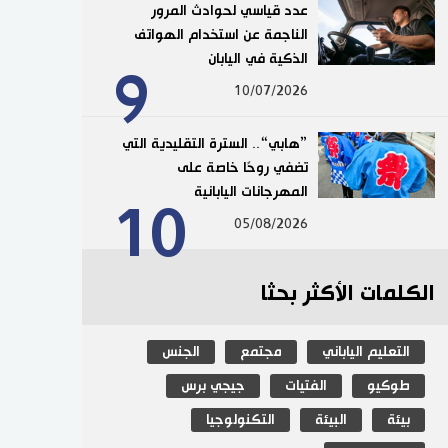
عدد قياسي لحوادث المرور
الناجمة عن استخدام الهواتف
الذكية في اليابان
9
10/07/2026
”هابي“.. السترة التقليدية التي
تضفي روحًا خاصة على
المهرجانات اليابانية
10
05/08/2026
الكلمات الأكثر بحثا
التعليم الياباني
مجتمع
الجنس
طوكيو
الفتيات
جيجي برس
بيئة
البيئة
التكنولوجيا