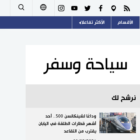
الأقسام
الأكثر تفاعلا
日本語
صور
اللغة اليابانية
English
أشخاص
موسوعة اليابان
简体字
سياحة وسفر
تجارب وآراء
هو وهي
繁體字
سياسة
المطبخ الياباني
Français
نرشح لك
اقتصاد
Español
مجتمع
وداعًا لشينكانسن 500.. أحد
Русский
أشهر قطارات الطلقة في اليابان
يقترب من التقاعد
ثقافة