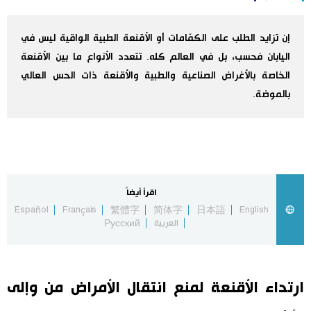
اليابان في فيديو
إن تزايد الطلب على الكمّامات أو الأقنعة الطبية الواقية ليس في
اليابان فحسب، بل في العالم كله. تتعدد الأنواع ما بين الأقنعة
مانغا وأنيمي
الخاصة بالأغراض الصناعية والطبية والأقنعة ذات الحس العالي
بالموضة.
علوم وتكنولوجيا
الأقسام
صور
الأكثر تفاعلا
اقرأ أيضاً
Español
Français
繁體字
简体字
日本語
English
أشخاص
اللغة اليابانية
العربية
Русский
تواصل معنا
تجارب وآراء
موسوعة اليابان
ارتداء الأقنعة لمنع انتقال الأمراض من وإلى
سياسة
هو وهي