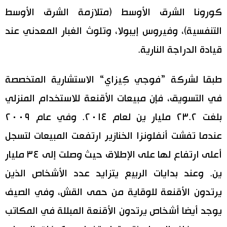
كورونا الشرق الأوسط (متلازمة الشرق الأوسط
التنفسية)، وفيروس إيبولا، وتلوث الغبار المعدني عند
قيادة الدراجة النارية.
طبقا لشركة ”فوجي كِيزاي“ الاستشارية المتخصصة
في التسويق، فإن مبيعات الأقنعة للاستخدام المنزلي
بلغت ٢٣.٢ مليار ين لعام ٢٠١٤. وفي عام ٢٠٠٩
عندما تفشت أنفلونزا الخنازير ارتفعت المبيعات لتسجل
أعلى ارتفاع لها على الإطلاق حيث وصلت إلى ٣٤ مليار
ين. وعند بدايات الربيع يتزايد عدد الأشخاص الذين
يرتدون الأقنعة للوقاية من حمى القش، وفي الصيف
يوجد أيضا أشخاص يرتدون الأقنعة المبللة في المكاتب