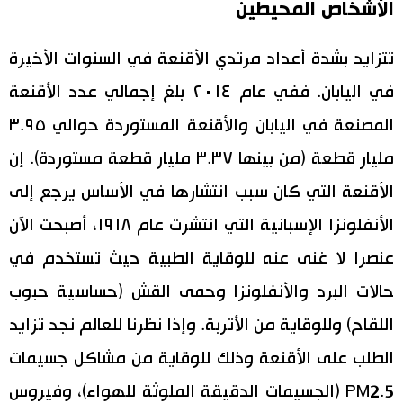
الأشخاص المحيطين
اقتصاد
المطبخ الياباني
تتزايد بشدة أعداد مرتدي الأقنعة في السنوات الأخيرة
مجتمع
في اليابان. ففي عام ٢٠١٤ بلغ إجمالي عدد الأقنعة
المصنعة في اليابان والأقنعة المستوردة حوالي ٣.٩٥
ثقافة
مليار قطعة (من بينها ٣.٣٧ مليار قطعة مستوردة). إن
لايف ستايل
الأقنعة التي كان سبب انتشارها في الأساس يرجع إلى
الأنفلونزا الإسبانية التي انتشرت عام ١٩١٨، أصبحت الآن
طوكيو
عنصرا لا غنى عنه للوقاية الطبية حيث تستخدم في
حالات البرد والأنفلونزا وحمى القش (حساسية حبوب
إعلان
اللقاح) وللوقاية من الأتربة. وإذا نظرنا للعالم نجد تزايد
الطلب على الأقنعة وذلك للوقاية من مشاكل جسيمات
PM2.5 (الجسيمات الدقيقة الملوثة للهواء)، وفيروس