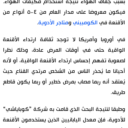
بسبب جفاف الهواء نتيجة استخدام مكيفات الهواء.
فيكون معروضا على مدار العام من ٤-٥ أنواع من
الأقنعة في
الكومبيني
و
متاجر الأدوية
.
في أوروبا وأمريكا لا توجد ثقافة ارتداء الأقنعة
الواقية حتى في أوقات المرض عادة، وذلك نظرا
لصعوبة تفهم إحساس ارتداء الأقنعة الواقية، أو لأنه
أحيانا ما يُحذر الناس من الشخص مرتدي القناع حيث
يُعتقد أنه ربما مصاب بمرض خطير أو ربما يكون قاطع
طريق.
وطبقا لنتيجة البحث الذي قامت به شركة ”كوباياشي“
للأدوية، فإن معدل اليابانيين الذين يستخدمون الأقنعة