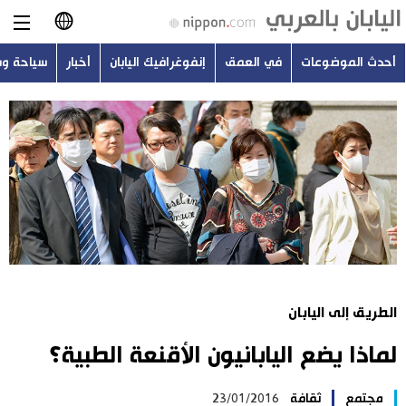
أحدث الموضوعات
في العمق
إنفوغرافيك اليابان
أخبار
سياحة و
日本語
English
简体字
أحدث الموضوعات
繁體字
في العمق
Français
إنفوغرافيك اليابان
Español
الطريق إلى اليابان
أخبار
Русский
لماذا يضع اليابانيون الأقنعة الطبية؟
سياحة وسفر
مجتمع
ثقافة
23/01/2016