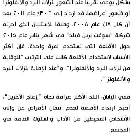
بشكل يومي تقريبا عند الشعور بنزلات البرد والأنفلونزا
أو ظهور أعراضها، قد ازداد إلى ٣٠.٦٪‏ عام ٢٠١١ بعد
أن كان ١٨٪‏ عام ٢٠٠٨. وطبقا للاستبيان الذي أجرته
شركة ”سوفت برين فيلد“ في شهر يناير عام ٢٠١٥
حول الأقنعة التي تستخدم لمرة واحدة، فإن أكثر
الأسباب لاستخدام الأقنعة كانت على الترتيب ”للوقاية
من نزلات البرد والأنفلونزا“، و”عند الإصابة بنزلات البرد
والأنفلونزا“.
ففي اليابان، البلد الأكثر صرامة تجاه ”إزعاج الآخرين“،
أصبح ارتداء الأقنعة لعدم انتقال الأمراض من وإلى
الأشخاص المحيطين من الآداب والسلوك العامة في
المجتمع.