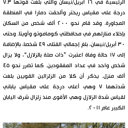
الرئيسية في ١٦ أبريل/نيسان والتي بلغت قوتها ٧.٣
درجة على مقياس ريختر وألحقت دمارا في المنطقة
المجاورة. وقد قام نحو ٢٠٠ ألف شخص من السكان
بإخلاء منازلهم في محافظتي كوماموتو وأويتا. وحتى
٣٠ أبريل/نيسان، بلغ إجمالي القتلى ٤٩ شخصا، بالإضافة
إلى ١٧ حالة وفاة اعتبرت ”ذات صلة بالزلازل“، ولا يزال
شخص واحد في عداد المفقودين. كما تضرر نحو ٤٥
ألف منزل. يذكر أن كلا من الزلزالين القويين بلغت
شدتهما ٧ وهي أعلى درجة على مقياس ياباني
لقياس شدة الزلازل وهي الأقوى منذ زلزال شرق اليابان
الكبير عام ٢٠١١.