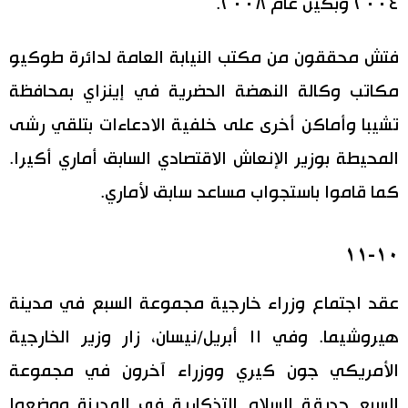
٢٠٠٤ وبكين عام ٢٠٠٨.
فتش محققون من مكتب النيابة العامة لدائرة طوكيو
مكاتب وكالة النهضة الحضرية في إينزاي بمحافظة
تشيبا وأماكن أخرى على خلفية الادعاءات بتلقي رشى
المحيطة بوزير الإنعاش الاقتصادي السابق أماري أكيرا.
كما قاموا باستجواب مساعد سابق لأماري.
١٠-١١
عقد اجتماع وزراء خارجية مجموعة السبع في مدينة
هيروشيما. وفي ١١ أبريل/نيسان، زار وزير الخارجية
الأمريكي جون كيري ووزراء آخرون في مجموعة
السبع حديقة السلام التذكارية في المدينة ووضعوا