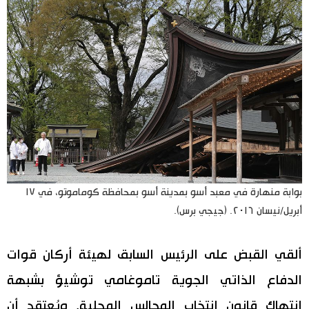
بوابة منهارة في معبد أسو بمدينة أسو بمحافظة كوماموتو، في ١٧
أبريل/نيسان ٢٠١٦. (جيجي برس).
ألقي القبض على الرئيس السابق لهيئة أركان قوات
الدفاع الذاتي الجوية تاموغامي توشيؤ بشبهة
انتهاك قانون انتخاب المجالس المحلية. ويُعتقد أن