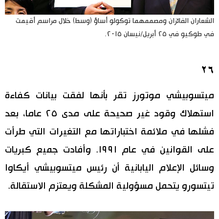
الشعاران الفائزان ومصممهما توكولو أساؤ (وسط) خلال مراسم أقيمت
في طوكيو في ٢٥ أبريل/نيسان ٢٠١٥.
٢٦
ميتسوبيشي موتورز تقر بأنها لفقت بيانات كفاءة
استهلاك وقود غير صحيحة على مدى ٢٥ عاما، بعد
فشلها في ملائمة اختباراتها مع التغيرات التي طرأت
على القوانين في عام ١٩٩١. وأفادت جميع كبريات
وسائل الإعلام اليابانية أن رئيس ميتسوبيشي أيكاوا
تيتسورو يتحمل مسؤولية المشكلة ويعتزم الاستقالة.