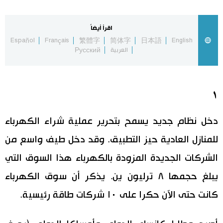
اليابان في فيديو
اقرأ أيضاً
Español
Français
繁體字
简体字
日本語
English
مانغا وأنيمي
العربية
Русский
علوم وتكنولوجيا
١
الأقسام
دخل نظام جديد يسمح بتحرير عملية شراء الكهرباء
صور
الأكثر تفاعلا
للمنازل العادية حيز التطبيق. وقد دخل طيف واسع من
الشركات الجديدة المزودة بالكهرباء هذا السوق التي
أشخاص
اللغة اليابانية
تواصل معنا
يبلغ حجمها ٨ ترليون ين. يذكر أن سوق الكهرباء
تجارب وآراء
موسوعة اليابان
كانت حتى الآن حكرا على ١٠ شركات طاقة رئيسية.
سياسة
هو وهي