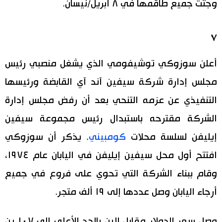
وجثث جميع طاقمها في ٨ أبريل/نيسان.
٧
أعلن سوزوكي توشيفومي الذي يشغل منصبي رئيس
مجلس إدارة شركة سيفين آند آي القابضة ورئيسها
التنفيذي عن عزمه التنحي بعد أن رفض مجلس إدارة
الشركة مقترحه باستبدال رئيس مجموعة سيفين
إيليفن لسلسة محلات
كومبيني
. يذكر أن سوزوكي
افتتح أول محل سيفين إيليفن في اليابان عام ١٩٧٤،
وقام ببناء الشركة التي تحوي على فروع في جميع
أرجاء اليابان وصل عددها إلى ١٩ ألف متجر.
وصل سعر الدولار مقابل الين بالحد الأعلى إلى ١٠٧ ين