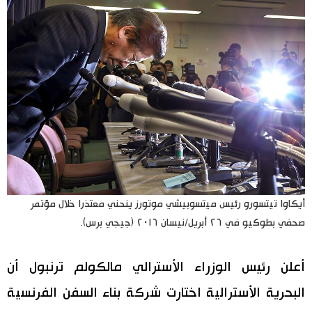
أيكاوا تيتسورو رئيس ميتسوبيشي موتورز ينحني معتذرا خلال مؤتمر
صحفي بطوكيو في ٢٦ أبريل/نيسان ٢٠١٦ (جيجي برس).
أعلن رئيس الوزراء الأسترالي مالكولم ترنبول أن
البحرية الأسترالية اختارت شركة بناء السفن الفرنسية