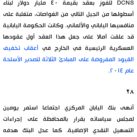
DCNS للفوز بعقد بقيمة ٤٠ مليار دولار لبناء
أسطولها من الجيل التالي من الغواصات، متغلبة على
منافسيها الياباني والألماني. وكانت الحكومة اليابانية
قد علقت آمالا على جعل هذا العقد أول عقودها
العسكرية الرئيسية في الخارج في
أعقاب تخفيف
القيود المفروضة على المبادئ الثلاثة لتصدير الأسلحة
عام ٢٠١٤
.
٢٨
أنهى بنك اليابان المركزي اجتماعا استمر يومين
لمجلس سياساته بقرار بالمحافظة على إجراءات
التسهيل النقدي الإضافية. كما عدل البنك هدفه