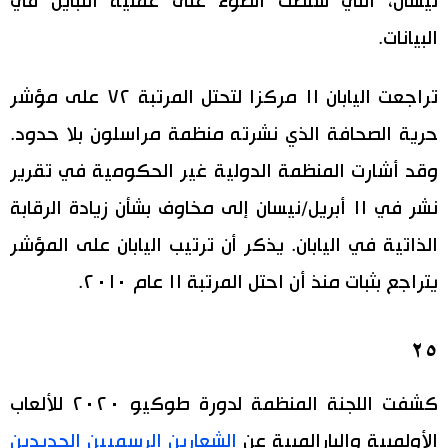
نيسان، التي سلطت الضوء على عملية التباين في
البيانات.
تراجعت اليابان ١١ مركزا لتحتل المرتبة ٧٢ على مؤشر
حرية الصحافة الذي نشرته منظمة مراسلون بلا حدود.
وقد أشارت المنظمة الدولية غير الحكومية في تقرير
نشر في ١١ أبريل/نيسان إلى مخاوف بشأن زيادة الرقابة
الذاتية في اليابان. يذكر أن ترتيب اليابان على المؤشر
يتراجع بثبات منذ أن احتل المرتبة ١١ عام ٢٠١٠.
٢٥
كشفت اللجنة المنظمة لدورة طوكيو ٢٠٢٠ للألعاب
الأولمبية والبارالمبية عن
الشعارين الرسميين الجديدين