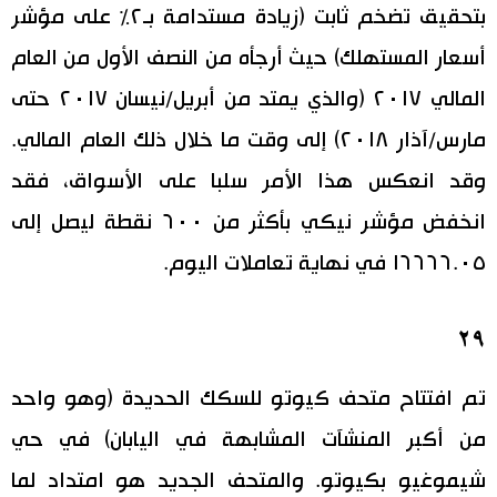
بتحقيق تضخم ثابت (زيادة مستدامة بـ٢٪ على مؤشر
أسعار المستهلك) حيث أرجأه من النصف الأول من العام
المالي ٢٠١٧ (والذي يمتد من أبريل/نيسان ٢٠١٧ حتى
مارس/آذار ٢٠١٨) إلى وقت ما خلال ذلك العام المالي.
وقد انعكس هذا الأمر سلبا على الأسواق، فقد
انخفض مؤشر نيكي بأكثر من ٦٠٠ نقطة ليصل إلى
١٦٦٦٦.٠٥ في نهاية تعاملات اليوم.
٢٩
تم افتتاح متحف كيوتو للسكك الحديدة (وهو واحد
من أكبر المنشآت المشابهة في اليابان) في حي
شيموغيو بكيوتو. والمتحف الجديد هو امتداد لما