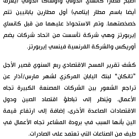
أصبح مطارا كانساي الدولي وأوساكا الدولي (يعرف
أيضا باسم مطار إيتامي) أول مطارين يابانيين تتم
اقتصاد
المطبخ الياباني
خصخصتهما. وتم الاستحواذ عليهما من قبل كانساي
مجتمع
إيربورتز وهي شركة تأسست من اتحاد شركات يضم
أوريكس والشركة الفرنسية فينسي إيربورتز.
ثقافة
كشف تقرير المسح الاقتصادي ربع السنوي قصير الأجل
لايف ستايل
”تانكان“ لبنك اليابان المركزي لشهر مارس/آذار عن
طوكيو
تراجع الشعور بين الشركات المصنعة الكبيرة تجاه
الأعمال. ويُنظر إلى تباطؤ اقتصاد الصين ودول
إعلان
الاقتصادات الصاعدة الأخرى، إضافة إلى ارتفاع قيمة
الين بأنها السبب في برودة المشاعر تجاه الأعمال في
طيف من الصناعات التي تعتمد على الصادرات.