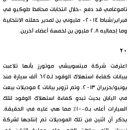
تاموغامي قد دفع -خلال انتخابات محافظ طوكيو في
فبراير/شباط ٢٠١٤- مليوني ين لمدير حملته الانتخابية
وما إجماليه ٢.٨ مليون ين لخمسة أعضاء آخرين.
٢٠
اعترفت شركة ميتسوبيشي موتورز بأنها تلاعبت
ببيانات كفاءة استهلاك الوقود لـ٦٢٥ ألف سيارة منذ
يونيو/حزيران ٢٠١٣. وتم تزوير بيانات ٤ موديلات بيعت
في اليابان بحيث تبدو كفاءة استهلاك الوقود لتلك
السيارات أعلى بـ٥-١٠٪ مما هي عليه في الحقيقة.
يذكر أن اثنين من تلك الموديلات تم إنتاجها لشركة