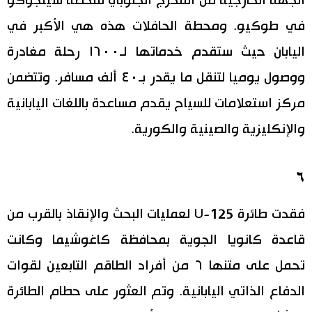
الجهة الخارجية من المخرج الجنوبي لمحطة شينجوكو
في طوكيو. ومحطة الحافلات هذه هي الأكبر في
اليابان حيث ستقدم خدماتها لـ١٦٠٠ رحلة مغادرة
ووصول يوميا لتنقل ما يقدر بـ٤٠ ألف مسافر. وتتضمن
مركز استعلامات للسياح يقدم مساعدة باللغات اليابانية
والإنكليزية والصينية والكورية.
٦
فقدت طائرة U-125 لعمليات البحث والإنقاذ بالقرب من
قاعدة كانويا الجوية بمحافظة كاغوشيما وكانت
تحمل على متنها ٦ من أفراد الطاقم التابعين لقوات
الدفاع الذاتي اليابانية. وتم العثور على حطام الطائرة