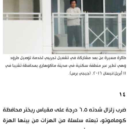
طائرة مسيرة عن بعد مشاركة في تشغيل تجريبي لخدمة توصيل طرود
وهي تطير عبر منطقة سكنية في مدينة ماكوهاري بمحافظة تشيبا في
١١ أبريل/نيسان ٢٠١٦. (جيجي برس).
١٤
ضرب زلزال شدته ٦.٥ درجة على مقياس ريختر محافظة
كوماموتو، تبعته سلسلة من الهزات من بينها الهزة