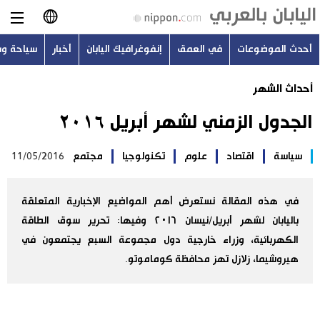
أحدث الموضوعات
في العمق
إنفوغرافيك اليابان
أخبار
سياحة و
日本語
أحداث الشهر
English
الجدول الزمني لشهر أبريل ٢٠١٦
简体字
أحدث الموضوعات
سياسة
اقتصاد
علوم
تكنولوجيا
مجتمع
11/05/2016
繁體字
في العمق
Français
في هذه المقالة نستعرض أهم المواضيع الإخبارية المتعلقة
إنفوغرافيك اليابان
باليابان لشهر أبريل/نيسان ٢٠١٦ وفيها: تحرير سوق الطاقة
Español
الكهربائية، وزراء خارجية دول مجموعة السبع يجتمعون في
أخبار
هيروشيما، زلازل تهز محافظة كوماموتو.
Русский
سياحة وسفر