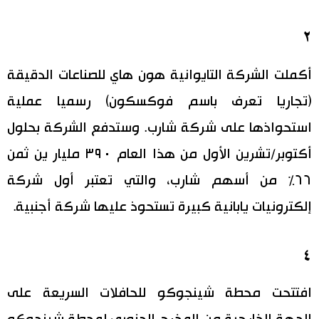
٢
أكملت الشركة التايوانية هون هاي للصناعات الدقيقة
(تجاريا تعرف باسم فوكسكون) رسميا عملية
استحواذها على شركة شارب. وستدفع الشركة بحلول
أكتوبر/تشرين الأول من هذا العام ٣٩٠ مليار ين ثمن
٦٦٪‏ من أسهم شارب، والتي تعتبر أول شركة
إلكترونيات يابانية كبيرة تستحوذ عليها شركة أجنبية.
٤
افتتحت محطة شينجوكو للحافلات السريعة على