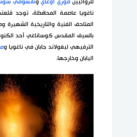
للروائيين
موري أوغاي
و
ناتسومي سو
ناغويا عاصمة المحافظة، توجد قلعتها
المتاحف الفنية والتاريخية الشهيرة و
بالسيف المقدس كوساناغي أحد الكنوز ال
الترفيهي ليغولاند جابان في ناغويا و
مت
اليابان وخارجها.