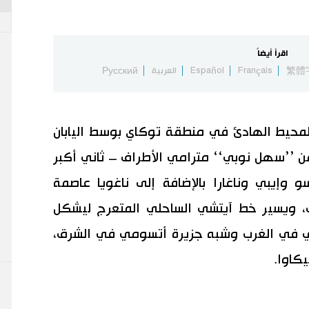
اقرأ أيضاً
繁體
Français
Español
العربية
Русский
محيط الهادئ في منطقة توكاي بوسط اليابان
ن ’’سهل نوبي‘‘ مترامي الأطراف – ثاني أكبر
وإيبي وناغارا بالإضافة إلى ناغويا عاصمة
رق، ويسير خط آيتشي الساحلي المتعرج ليشكل
ي في الغرب وشبه جزيرة أتسومي في الشرق،
كاوا.