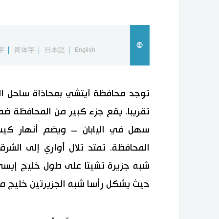
字
简体字
日本語
English
توجد محافظة آيتشي بمحاذاة ساحل ال
تقريبا. يقع جزء كبير من المحافظة ضم
سهل في اليابان – ويضم أنهار كيسو 
المحافظة. تمتد تلال أواري إلى الش
شبه جزيرة تشيتا على طول خليج إيس
حيث يشكل رأسا شبه الجزيرتين خليج مي