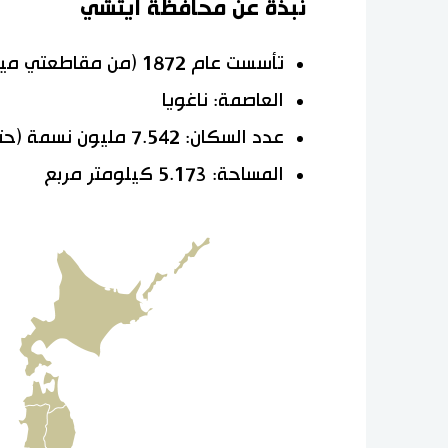
نبذة عن محافظة آيتشي
تأسست عام 1872 (من مقاطعتي ميكاوا وأواري سابقا)
العاصمة: ناغويا
عدد السكان: 7.542 مليون نسمة (حتى أكتوبر/تشرين الأول عام 2020)
المساحة: 5.173 كيلومتر مربع