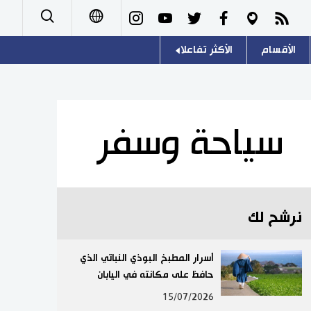
الأقسام
الأكثر تفاعلا
日本語
صور
اللغة اليابانية
English
أشخاص
موسوعة اليابان
简体字
سياحة وسفر
تجارب وآراء
هو وهي
繁體字
سياسة
المطبخ الياباني
Français
نرشح لك
اقتصاد
Español
مجتمع
أسرار المطبخ البوذي النباتي الذي
Русский
حافظ على مكانته في اليابان
ثقافة
15/07/2026