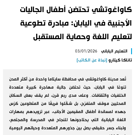
كاواغوتشي تحتضن أطفال الجاليات
اليابان في فيديو
الأجنبية في اليابان: مبادرة تطوعية
مانغا وأنيمي
لتعليم اللغة وحماية المستقبل
علوم وتكنولوجيا
التعليم الياباني
03/01/2026
تاناكا كيتارو
[نبذة عن الكاتب]
الأقسام
صور
الأكثر تفاعلا
تُعد مدينة كاواغوتشي في محافظة سايتاما واحدة من أكثر المدن
تنوعًا في اليابان، حيث تحتضن جالية مهاجرة كبيرة متعددة
أشخاص
الخلفيات والثقافات. وعلى مدى ربع قرن، لم يقف بعض السكان
اللغة اليابانية
تواصل معنا
المحليين موقف المتفرّج، بل شكّلوا فريقًا من المتطوعين كرّس
جهده لمساندة أطفال المقيمين الأجانب، عبر تزويدهم بمهارات
تجارب وآراء
موسوعة اليابان
اللغة اليابانية التي يحتاجونها للنجاح في المدرسة والمجتمع،
ولبناء جسر حقيقي يصل بين جذورهم المتعددة وحياتهم اليومية
سياسة
هو وهي