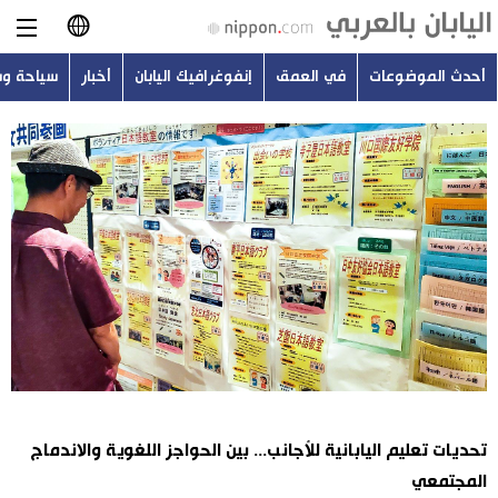
أحدث الموضوعات
في العمق
إنفوغرافيك اليابان
أخبار
سياحة و
日本語
English
简体字
أحدث الموضوعات
繁體字
في العمق
Français
إنفوغرافيك اليابان
Español
أخبار
Русский
تحديات تعليم اليابانية للأجانب... بين الحواجز اللغوية والاندماج
سياحة وسفر
المجتمعي