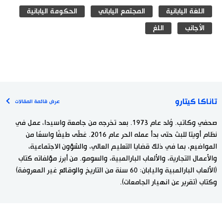
اللغة اليابانية
المجتمع الياباني
الحكومة اليابانية
الأجانب
اللغ
تاناكا كيتارو
عرض قائمة المقالات
صحفي وكاتب. وُلد عام 1973. بعد تخرجه من جامعة واسيدا، عمل في
نظام أويتا للبث حتى بدأ عمله الحر عام 2016. غطّى طيفًا واسعًا من
المواضيع، بما في ذلك قضايا التعليم العالي، والشؤون الاجتماعية،
والأعمال التجارية، والألعاب البارالمبية، والسومو. من أبرز مؤلفاته كتاب
(الألعاب البارالمبية واليابان: 60 سنة من التاريخ والوقائع غير المعروفة)
وكتاب (تقرير عن انهيار الجامعات).