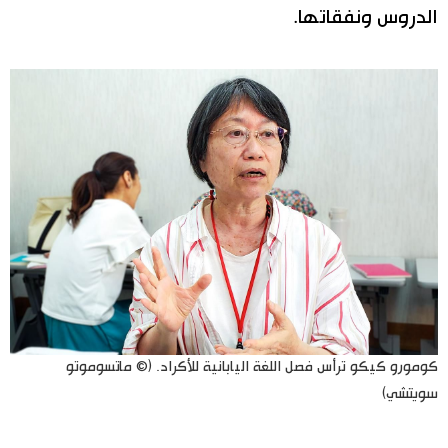
الدروس ونفقاتها.
كومورو كيكو ترأس فصل اللغة اليابانية للأكراد. (© ماتسوموتو
سويتشي)