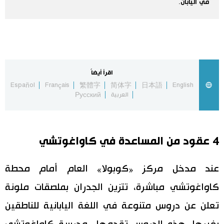
في اليابان.
اقتصاد
المطبخ الياباني
مجتمع
اقرأ أيضاً
ثقافة
Español
Français
繁體字
简体字
日本語
English
العربية
Русский
لايف ستايل
طوكيو
4 عقود من المساعدة في كاواغوتشي
إعلان
عند مدخل مركز «كوبولا» العام أمام محطة
كاواغوتشي مباشرة، تتزين الجدران بملصقات ملونة
تعلن عن دروس متنوعة في اللغة اليابانية للناطقين