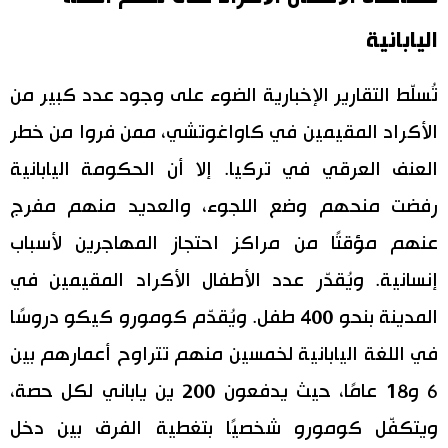
اليابانية
تُسلّط التقارير الإخبارية الضوء على وجود عدد كبير من
الأكراد المقيمين في كاواغوتشي، ممن فروا من خطر
العنف العرقي في تركيا. إلا أن الحكومة اليابانية
رفضت منحهم وضع اللجوء، والعديد منهم مفرج
عنهم مؤقتًا من مراكز احتجاز المهاجرين لأسباب
إنسانية. ويُقدّر عدد الأطفال الأكراد المقيمين في
المدينة بنحو 400 طفل. ويُقدّم كومورو كيكو دروسًا
في اللغة اليابانية لخمسين منهم تتراوح أعمارهم بين
6 و18 عامًا، حيث يدفعون 200 ين ياباني لكل حصة،
ويتكفّل كومورو شخصيًا بتغطية الفرق بين دخل