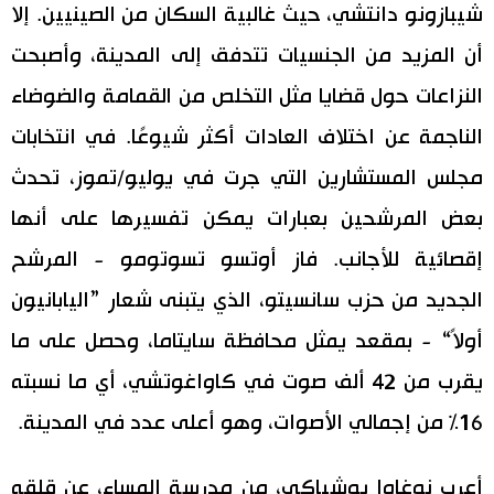
شيبازونو دانتشي، حيث غالبية السكان من الصينيين. إلا
أن المزيد من الجنسيات تتدفق إلى المدينة، وأصبحت
النزاعات حول قضايا مثل التخلص من القمامة والضوضاء
الناجمة عن اختلاف العادات أكثر شيوعًا. في انتخابات
مجلس المستشارين التي جرت في يوليو/تموز، تحدث
بعض المرشحين بعبارات يمكن تفسيرها على أنها
إقصائية للأجانب. فاز أوتسو تسوتومو - المرشح
الجديد من حزب سانسيتو، الذي يتبنى شعار ”اليابانيون
أولاً“ - بمقعد يمثل محافظة سايتاما، وحصل على ما
يقرب من 42 ألف صوت في كاواغوتشي، أي ما نسبته
16% من إجمالي الأصوات، وهو أعلى عدد في المدينة.
أعرب نوغاوا يوشياكي، من مدرسة المساء، عن قلقه