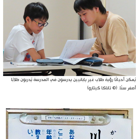
يُمكن أحيانًا رؤية طلاب غير يابانيين يدرسون في المدرسة يُدربون طلابًا
أصغر سنًا. (© تاناكا كيتارو)