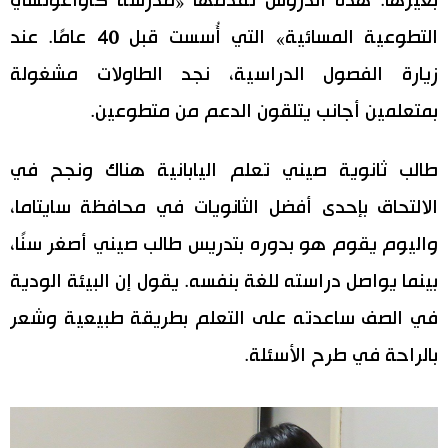
بغيرها. هذه الدروس تقدمها «مدرسة كاواغوتشي
التطوعية المسائية» التي أُسست قبل 40 عامًا. عند
زيارة الفصول الدراسية، نجد الطاولات مشغولة
بمتعلمين أجانب يتلقون الدعم من متطوعين.
طالب ثانوية صيني تعلم اليابانية هناك ونجح في
الالتحاق بإحدى أفضل الثانويات في محافظة سايتاما،
واليوم يقوم هو بدوره بتدريس طالب صيني أصغر سنًا،
بينما يواصل دراسته للغة بنفسه. يقول إن البيئة الودية
في الصف ساعدته على التعلم بطريقة طبيعية وشعر
بالراحة في طرح الأسئلة.