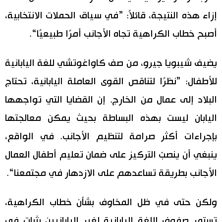
إزاء هذه النتيجة، قائلاً: ”في سياق الحملات الانتخابية،
أصبح خطاب الكراهية تجاه الأجانب أمرًا طبيعيًا“.
يضيف شيبويا جيرو، من صف كاواغوتشي للغة اليابانية
للأطفال: ”نظرًا لتناقص القوى العاملة اليابانية، تحتاج
البلاد إلى عمال من الخارج. إن القضايا التي تواجهها
اليابان ليست بهذه البساطة بحيث يمكن معالجتها
بإجراءات أكثر صرامة لتنظيم الأجانب. في الواقع،
ينبغي أن ينصبّ التركيز على ضمان تعليم أطفال العمال
الأجانب بطريقة تساعدهم على الازدهار في مجتمعنا“.
ولكن حتى في ظل المخاوف بشأن خطاب الكراهية،
تستمر صفوف اللغة اليابانية لغير اليابانيين بثبات في