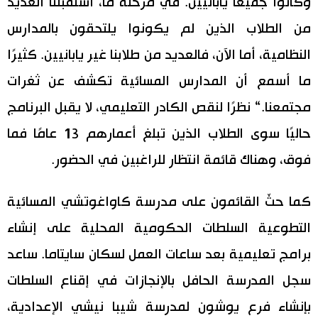
وكانوا جميعًا يابانيين. في مرحلة ما، استقبلنا العديد
من الطلاب الذين لم يكونوا يلتحقون بالمدارس
النظامية، أما الآن، فالعديد من طلابنا غير يابانيين. كثيرًا
ما أسمع أن المدارس المسائية تكشف عن ثغرات
مجتمعنا.“ نظرًا لنقص الكادر التعليمي، لا يقبل البرنامج
حاليًا سوى الطلاب الذين تبلغ أعمارهم 13 عامًا فما
فوق، وهناك قائمة انتظار للراغبين في الحضور.
كما حثّ القائمون على مدرسة كاواغوتشي المسائية
التطوعية السلطات الحكومية المحلية على إنشاء
برامج تعليمية بعد ساعات العمل لسكان سايتاما. ساعد
سجل المدرسة الحافل بالإنجازات في إقناع السلطات
بإنشاء فرع يوشون لمدرسة شيبا نيشي الإعدادية،