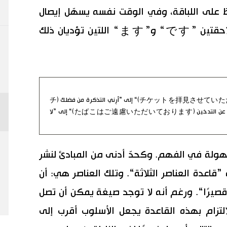
 على اللباقة، وفي الوقت نفسه يسهّل إيصال
المعنى بوضوح، من خلال استخدام اللاحقتين ”です“ و”ます“ اللتين تؤديان ذلك
يمكن تبسيط عبارة ”أودّ الاطلاع على التذكرة (チケットを拝見させていただきます)“ إلى ”أرِني التذكرة من فضلك (チ
ケットを見せてください)“، وعبارة ”نرجو الامتناع عن التدخين (たばこはご遠慮いただいております)“ إلى ”لا
هولة في الفهم. وكحدّ أدنى من المبادئ لنشر
ه ”قاعدة العناصر الثلاثة“. وتلك العناصر هي: أن
”قصيرًا“. ورغم أنه لا توجد صيغة يمكن أن تصل
التزام بهذه القاعدة يجعل الأسلوب أقرب إلى