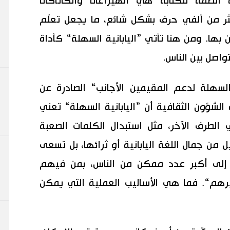
ثة أنظمة للكتابة هي الهيراغانا والكاتاكانا
ر من ألفي حرف بشكل شائع، ما يجعل تعلّم
ن بها. ومن هنا تأتي ”اليابانية السهلة“ كأداة
واصل بين الناس.
السهلة لدعم المقيمين الأجانب“ الصادرة عن
لشؤون الثقافية أن ”اليابانية السهلة“ تعني
لطرف الآخر، مثل استبدال الكلمات الصعبة
 من جمال اللغة اليابانية أو ثرائها، بل تسعى
إلى أكبر عدد ممكن من الناس، بمن فيهم
يرهم“. فما هي الأساليب العملية التي يمكن