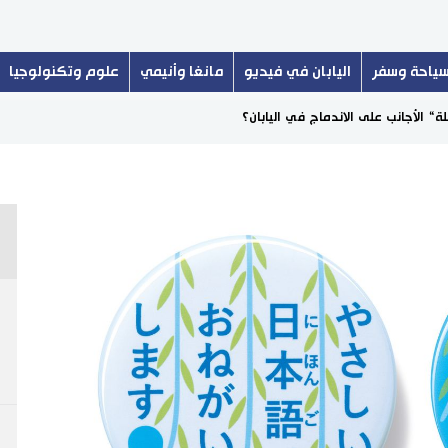
ياحة وسفر
اليابان في فيديو
مانغا وأنيمي
علوم وتكنولوجيا
لة“ الأجانب على الاندماج في اليابان؟