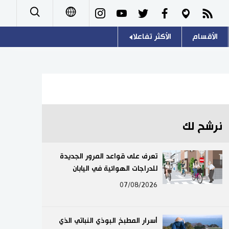
الأقسام
الأكثر تفاعلا
日本語
صور
اللغة اليابانية
English
أشخاص
موسوعة اليابان
简体字
تجارب وآراء
هو وهي
繁體字
نرشح لك
سياسة
المطبخ الياباني
Français
تعرف على قواعد المرور الجديدة
اقتصاد
للدراجات الهوائية في اليابان
Español
07/08/2026
مجتمع
Русский
ثقافة
أسرار المطبخ البوذي النباتي الذي