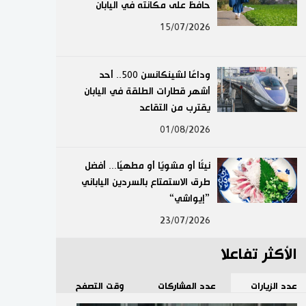
حافظ على مكانته في اليابان
لايف ستايل
15/07/2026
طوكيو
وداعًا لشينكانسن 500.. أحد
إعلان
أشهر قطارات الطلقة في اليابان
يقترب من التقاعد
01/08/2026
نيئًا أو مشويًا أو مطهيًا... أفضل
طرق الاستمتاع بالسردين الياباني
”إيواشي“
23/07/2026
الأكثر تفاعلا
عدد الزيارات
عدد المشاركات
وقت التصفح