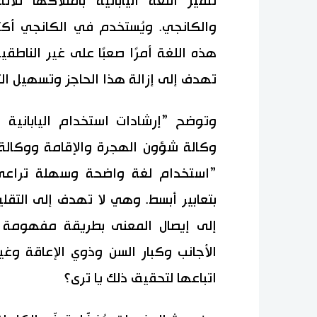
تتميّز اللغة اليابانية بامتلاكها ثلا
والكانجي. ويُستخدم في الكانجي أكث
هذه اللغة أمرًا صعبًا على غير الناطقي
تهدف إلى إزالة هذا الحاجز وتسهيل الت
وتوضح ”إرشادات استخدام اليابانية 
وكالة شؤون الهجرة والإقامة ووكالة ا
”استخدام لغة واضحة وسهلة تراعي ا
بتعابير أبسط. وهي لا تهدف إلى التقليل
إلى إيصال المعنى بطريقة مفهومة 
الأجانب وكبار السن وذوي الإعاقة وغ
اتباعها لتحقيق ذلك يا ترى؟