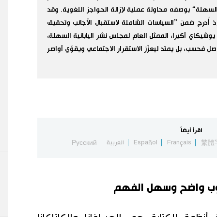
 السهلة“ بوصفه محاولة عملية لإزالة الحواجز اللغوية. وقد
 أُدرج ضمن ”السياسات الشاملة لاستقبال الأجانب وتحقيق
يوشيكاي أكيرا، الممثل العام لمجلس نشر اليابانية السهلة،
ل فحسب، بل يمتد ليعزّز الاستقرار الاجتماعي ويقوّي أواصر
اقرأ أيضاً
繁體
Français
Español
العربية
Русский
سلوب واضح وسهل الفهم