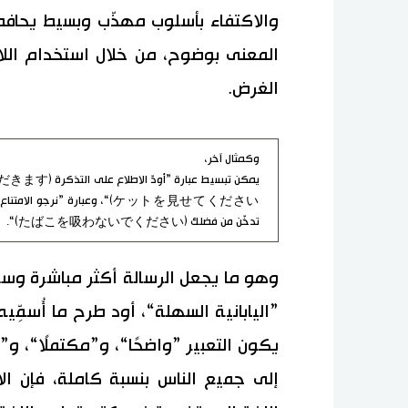
والاكتفاء بأسلوب مهذّب وبسيط يحافظ
الغرض.
وكمثال آخر،
تدخّن من فضلك (たばこを吸わないでください)“.
وهو ما يجعل الرسالة أكثر مباشرة وس
”اليابانية السهلة“، أود طرح ما أُسمِّي
يكون التعبير ”واضحًا“، و”مكتملًا“، و
إلى جميع الناس بنسبة كاملة، فإن ال