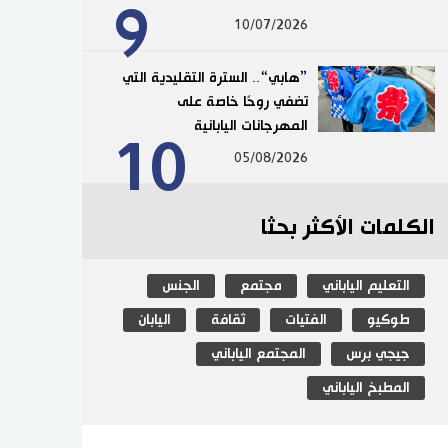
9
10/07/2026
”هابي“.. السترة التقليدية التي
تضفي روحًا خاصة على
المهرجانات اليابانية
10
05/08/2026
الكلمات الأكثر بحثا
التعليم الياباني
مجتمع
الجنس
طوكيو
الفتيات
ثقافة
اليابان
جيجي برس
المجتمع الياباني
المطبخ الياباني