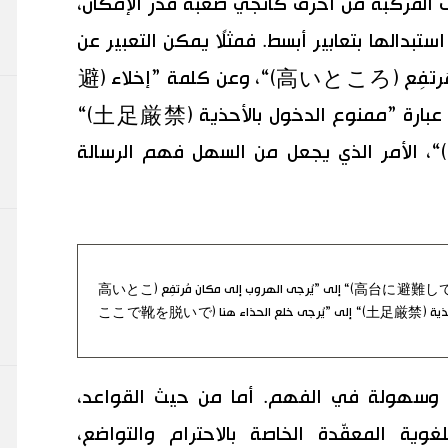
ات المركّبة من أحرف كانجي صعبة قدر الإمكان،
دالها بتعابير أبسط. فمثلًا يمكن التعبير عن
كلمة ”مُرتفَع (高台)“ بعبارة ”مكان مُرتفِع (高いところ)“، وعن كلمة ”إخلاء (避
難)“ بكلمة ”هروب (逃げる)“، وعن عبارة ”ممنوع الدخول بالأحذية (土足厳禁)“
بعبارة ”اخلع حذاءك (靴を脱いで)“، الأمر الذي يجعل من السهل فهم الرسالة
يمكن تحويل عبارة ”يُرجى الإخلاء إلى مُرتفَع (高台に避難してください)“ إلى ”يُرجى الهروب إلى مكان مُرتفِع (高いとこ
ろに逃げてください)“، وعبارة ”ممنوع الدخول بالأحذية (土足厳禁)“ إلى ”يُرجى خلع الحذاء هنا (ここで靴を脱いで
ا وسهولة في الفهم. أما من حيث القواعد،
لغوية المعقّدة الخاصة بالاحترام والتواضع،