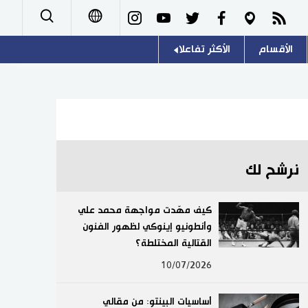
الأقسام
الأكثر تفاعلا
日本語
صور
اللغة اليابانية
English
أشخاص
موسوعة اليابان
简体字
تجارب وآراء
هو وهي
繁體字
نرشح لك
سياسة
المطبخ الياباني
Français
كيف مهّدت مواجهة محمد علي
اقتصاد
وأنطونيو إينوكي لظهور الفنون
Español
القتالية المختلطة؟
مجتمع
Русский
10/07/2026
ثقافة
أساسيات البينتو: من مقالي