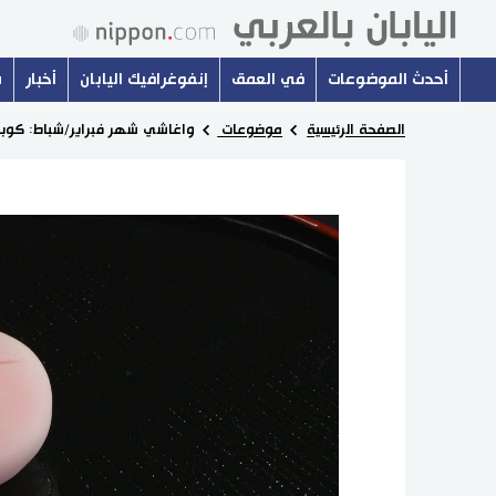
أحدث الموضوعات
في العمق
إنفوغرافيك اليابان
أخبار
س
الصفحة الرئيسية
موضوعات
واغاشي شهر فبراير/شباط: كوباي.