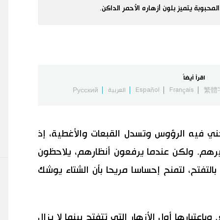
محبوبة يتميز بلون أزهاره الأحمر الداكن.
اقرأ أيضاً
繁體
Français
Español
العربية
Русский
ني فيه الرؤوس وتسدل القبعات والأغطية، إذ
سيرهم. ولكن عندما يرفعون أنظارهم، يلاحظون
 بالتفتح، لتمنح إحساسا مريحا بأن الشتاء يوشك
باعتبارها أول الأزهار التي تتفتح بينما لا يزال