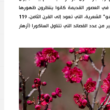
س في العصور القديمة كانوا ينتظرون ظهورها
بلهفة كبيرة. وتضم مجموعة ”مانيوشو“ الشعرية، التي تعود إلى القرن الثامن، 119
من عدد القصائد التي تتناول الساكورا (أزهار