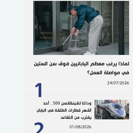
لماذا يرغب معظم اليابانيين فوق سن الستين
في مواصلة العمل؟
1
24/07/2026
وداعًا لشينكانسن 500.. أحد
أشهر قطارات الطلقة في اليابان
يقترب من التقاعد
2
01/08/2026