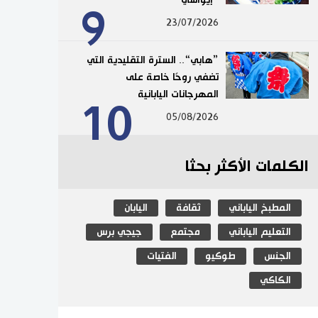
9
23/07/2026
”هابي“.. السترة التقليدية التي
تضفي روحًا خاصة على
المهرجانات اليابانية
10
05/08/2026
الكلمات الأكثر بحثا
المطبخ الياباني
ثقافة
اليابان
التعليم الياباني
مجتمع
جيجي برس
الجنس
طوكيو
الفتيات
الكاكي