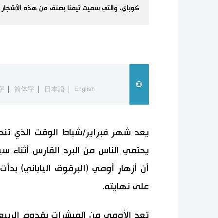
كوباي، والتي سميت تيمنا بصنف من هذه الأشجار ال
字
简体字
日本語
English
يعد شهر فبراير/شباط الوقت الذي تنح
يحتمي الناس من البرد القارس أثناء 
أن أزهار أومي (البرقوق الياباني) بدأت
على نهايته.
تعد الأومي من المبشرات بقدوم الربيع. و