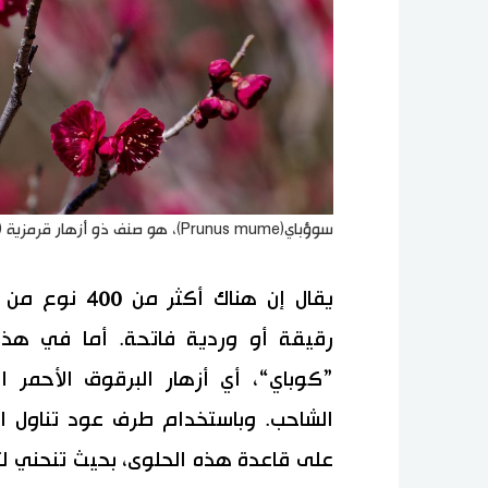
سوؤباي(Prunus mume)، هو صنف ذو أزهار قرمزية (© بيكستا)
يقال إن هناك أ
رقيقة أو وردية فاتحة. أما في هذه
”كوباي“، أي أزهار البرقوق الأحمر ال
الشاحب. وباستخدام طرف عود تناول ا
على قاعدة هذه الحلوى، بحيث تنحني 