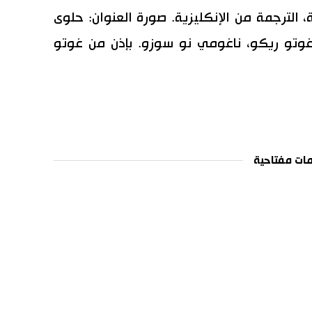
ية، الترجمة من الإنكليزية. صورة العنوان: حلوى
تو ريكو، ناغومي نو سوزو. بإذن من غوتو
ات مفتاحية