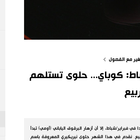
تغير مع الفصول
ط: كوباي... حلوى تستلهم
بيع
في فبراير/شباط، إلا أن أزهار البرقوق الياباني (أومي) تبدأ
ربيع. نقدم في هذا الشهر حلوى نيريكيري المعروفة باسم