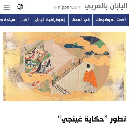
أحدث الموضوعات
في العمق
إنفوغرافيك اليابان
أخبار
سياحة و
日本語
English
简体字
أحدث الموضوعات
繁體字
في العمق
Français
إنفوغرافيك اليابان
Español
أخبار
Русский
تطور ”حكاية غينجي“
سياحة وسفر