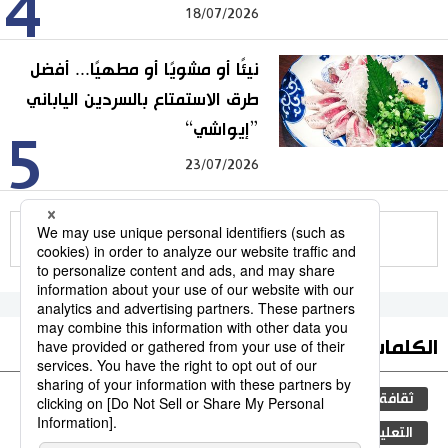
4
18/07/2026
نيئًا أو مشويًا أو مطهيًا... أفضل
طرق الاستمتاع بالسردين الياباني
”إيواشي“
5
23/07/2026
للمزيد
الكلمات الأكثر بحثا
ثقافة
جيجي برس
اليابان
سياسة
مجتمع
التعليم الياباني
المجتمع الياباني
فن