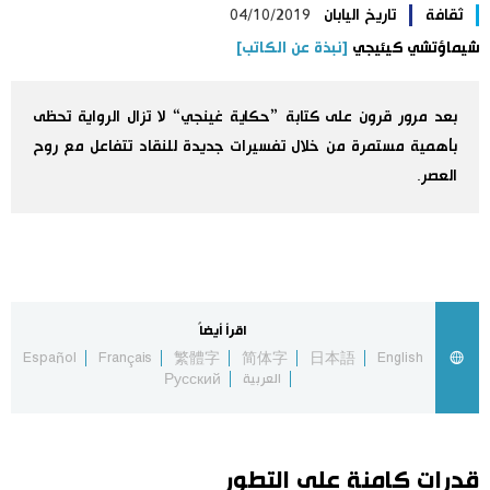
ثقافة
تاريخ اليابان
04/10/2019
اليابان في فيديو
شيماؤتشي كيئيجي
[نبذة عن الكاتب]
مانغا وأنيمي
بعد مرور قرون على كتابة ”حكاية غينجي“ لا تزال الرواية تحظى
بأهمية مستمرة من خلال تفسيرات جديدة للنقاد تتفاعل مع روح
علوم وتكنولوجيا
العصر.
الأقسام
صور
الأكثر تفاعلا
اقرأ أيضاً
أشخاص
اللغة اليابانية
تواصل معنا
Español
Français
繁體字
简体字
日本語
English
العربية
Русский
تجارب وآراء
موسوعة اليابان
سياسة
هو وهي
قدرات كامنة على التطور