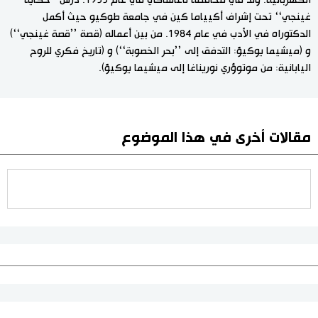
الكهربائية. ولد في محافظة ناغاساكي في عام 1955. درس ’’حكاية
غينجي‘‘ تحت إشراف أكيياما كين في جامعة طوكيو حيث أكمل
الدكتوراه في الأدب في عام 1984. من بين أعماله (قصة ’’قصة غينجي‘‘)
و (ميشيما يوكيؤ: التدفق إلى ’’بحر الخصوبة‘‘) و (تاريخ فكري للروح
اليابانية: من موتوؤري نوريناغا إلى ميشيما يوكيؤ).
مقالات أخرى في هذا الموضوع