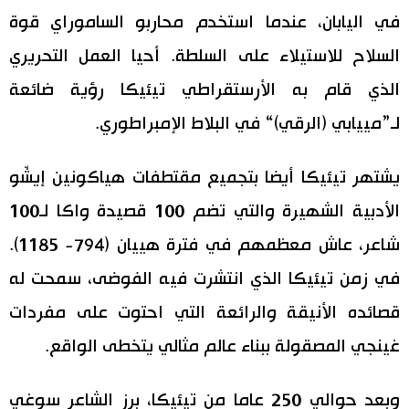
في اليابان، عندما استخدم محاربو الساموراي قوة
السلاح للاستيلاء على السلطة. أحيا العمل التحريري
الذي قام به الأرستقراطي تيئيكا رؤية ضائعة
لـ”مييابي (الرقي)“ في البلاط الإمبراطوري.
يشتهر تيئيكا أيضا بتجميع مقتطفات هياكونين إيشّو
الأدبية الشهيرة والتي تضم 100 قصيدة واكا لـ100
شاعر، عاش معظمهم في فترة هييان (794- 1185).
في زمن تيئيكا الذي انتشرت فيه الفوضى، سمحت له
قصائده الأنيقة والرائعة التي احتوت على مفردات
غينجي المصقولة ببناء عالم مثالي يتخطى الواقع.
وبعد حوالي 250 عاما من تيئيكا، برز الشاعر سوغي