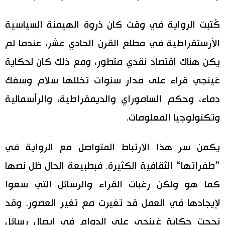
كُتبت الرواية في وقت كان ذروة الهيمنة السياسية
الأرستقراطية في مطلع القرن الحادي عشر، عندما لم
يكن هناك اقتصاد نقدي متطور، ومع ذلك كان لحكاية
غينجي قراء على مدار سنوات تخللها سلام وسفك
دماء، وحكم الساموراي والديمقراطية، والرأسمالية
وتكنولوجيا المعلومات.
يكمن سر هذا الارتباط المتواصل مع الرواية في
”طفراتها“ الثقافية الكثيرة. فبطبيعة الحال ظل نصها
كما هو ولكن رغبات القراء والرسائل التي سعوا
لإيجادها في العمل قد تغيرت مع تغير العصور. وقد
نجحت حكاية غينجي على الدوام في إيصال رسائل