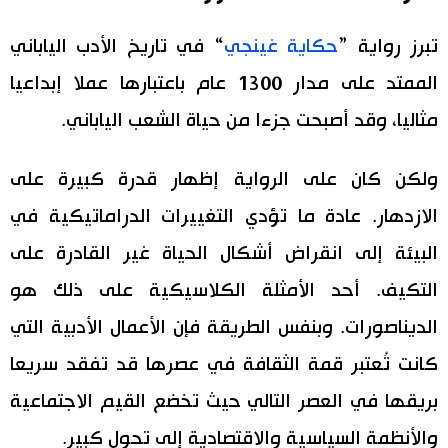
اقتصاد
المطبخ الياباني
تبرز رواية ”
حكاية غينجي
“ في تاريخ الأدب الياباني
الممتد على مدار 1300 عام باعتبارها عملا إبداعيا
مجتمع
مثاليا، وقد أصبحت جزءا من حياة الشعب الياباني.
ثقافة
ولكن كان على الرواية إظهار قدرة كبيرة على
لايف ستايل
الازدهار. عادة ما تؤدي التغييرات الدراماتيكية في
البيئة إلى انقراض أشكال الحياة غير القادرة على
طوكيو
التكيف. أحد الأمثلة الكلاسيكية على ذلك هو
إعلان
الديناصورات. وبنفس الطريقة فإن الأعمال الأدبية التي
كانت تُعتبر قمة الثقافة في عصرها قد تفقد سريعا
بريقها في العصر التالي حيث تخضع القيم الاجتماعية
والأنظمة السياسية والاقتصادية إلى تحول كبير.