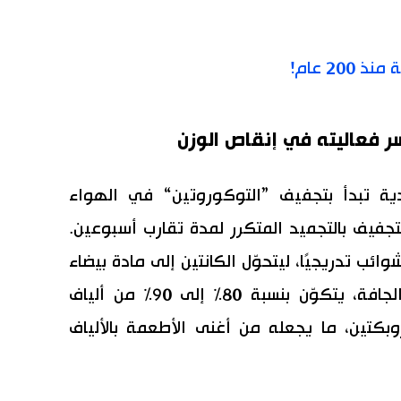
20 عام!
ر فعاليته في إنقاص الوزن
يدية تبدأ بتجفيف ”التوكوروتين“ في الهواء
تجفيف بالتجميد المتكرر لمدة تقارب أسبوعين.
ئب تدريجيًا، ليتحوّل الكانتين إلى مادة بيضاء
عديمة الطعم والرائحة. وفي حالته الجافة، يتكوّن بنسبة 80% إلى 90% من ألياف
روبكتين، ما يجعله من أغنى الأطعمة بالألياف