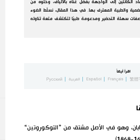
، عاد الكانتين إلى الواجهة بفضل غناه بالألياف، وخلوه من
هضمية والطبية المعترف بها. في هذا المقال، نسلّط الضوء
 وصفات سهلة التحضير ومدعومة طبيًا لتكتشف متعة تناوله
اقرأ أيضاً
繁體
Français
Español
العربية
Русский
ا
ليابان، وهو في الأصل مشتق من ”التوكوروتين“