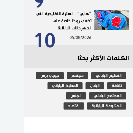
9
”هابي“.. السترة التقليدية التي
تضفي روحًا خاصة على
المهرجانات اليابانية
10
05/08/2026
الكلمات الأكثر بحثا
التعليم الياباني
مجتمع
جيجي برس
ثقافة
اليابان
المطبخ الياباني
المجتمع الياباني
الجنس
الحكومة اليابانية
اقتصاد