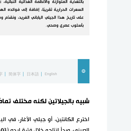
بالتغذية المتوازنة والأنظمة الغذائية النباتية
السعرات الحرارية تقريبًا، إضافة إلى فوائده ال
على تاريخ هذا الجيلي الياباني الفريد، ونقدّم
بأسلوب عصري وصحي.
字
简体字
日本語
English
شبيه بالجيلاتين لكنه مختلف تمامً
اخترع الكانتين، أو جيلي الآغار، في ا
الصيني، وبدأ إنتاجه خلال فترة إيدو (1603-1868).