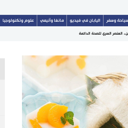
ياحة وسفر
اليابان في فيديو
مانغا وأنيمي
علوم وتكنولوجيا
ين» العنصر السري للصحة الدائمة