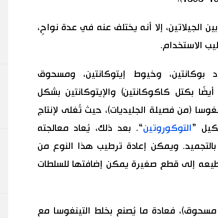
بين الجيلاتين، إلا أنه يختلف عنه في عدة نواحٍ،
يب الاستخدام.
اد بوكانتين، وخيوط إيتوكانتين، ومسحوق
 أيضًا بكتل كاكوكانتين) والإيتوكانتين بشكل
غوسا (من فصيلة الجليديات)، حيث تُغلى لإنتاج
كيل ”
التوكوروتين
“. بعد ذلك، يُعاد معالجته
 بالتجميد. ويمكن إعادة ترطيب هذا النوع من
تقطيعه إلى قطع صغيرة يمكن إضافتها للسلطات
 مسحوق)، فعادة ما يُصنع بخلط التينغوسا مع