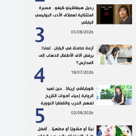
رحيل هيغاشينو كيغو.. مسيرة
استثنائية لعملاق الأدب البوليسي
الياباني
3
03/08/2026
أزمة صامتة في اليابان.. لماذا
يرفض آلاف الأطفال الذهاب إلى
المدارس؟
4
18/07/2026
كوباياشي إريكا.. حين تعيد
الرواية إحياء أصوات التاريخ
لفهم الحرب والقضايا النووية
5
02/08/2026
نيئًا أو مشويًا أو مطهيًا... أفضل