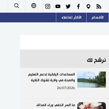
الأقسام
الأكثر تفاعلا
日本語
صور
اللغة اليابانية
English
أشخاص
موسوعة اليابان
简体字
تجارب وآراء
هو وهي
繁體字
نرشح لك
سياسة
المطبخ الياباني
Français
المساعدات اليابانية تدعم التعليم
اقتصاد
والصحة في ولاية تشوك النائية
Español
26/07/2026
مجتمع
Русский
ثقافة
ما السر الخفي وراء المذاق