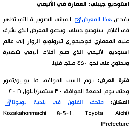
استوديو جيبلي: العمارة في الأنيمي
يفحص
هذا المعرض
المباني التصويرية التي تظهر
في أفلام استوديو جيبلي. ويدعو المعرض الذي يشرف
عليه المعماري فوجيموري تيرونوبو الزوار إلى عالم
استوديو الأنيمي الذي صنع أفلام أنيمي شهيرة
ويحتوي على نحو ٤٥٠ منتجا فنيا.
فترة العرض:
يوم السبت الموافق ١٥ يوليو/تموز
وحتى يوم الجمعة الموافق ٣٠ سبتمبر/أيلول ٢٠١٦
المكان:
متحف الفنون في بلدية تويوتا
(Kozakahonmachi 8-5-1, Toyota, Aichi
Prefecture)