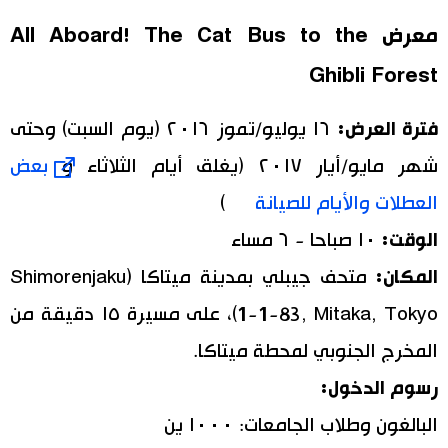
معرض All Aboard! The Cat Bus to the
Ghibli Forest
فترة العرض:
١٦ يوليو/تموز ٢٠١٦ (يوم السبت) وحتى
شهر مايو/أيار ٢٠١٧ (يغلق أيام الثلاثاء و
بعض
العطلات والأيام للصيانة
)
الوقت:
١٠ صباحا - ٦ مساء
المكان:
متحف جيبلي بمدينة ميتاكا (Shimorenjaku
1-1-83, Mitaka, Tokyo)، على مسيرة ١٥ دقيقة من
المخرج الجنوبي لمحطة ميتاكا.
رسوم الدخول:
البالغون وطلاب الجامعات: ١٠٠٠ ين