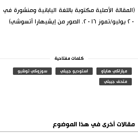
(المقالة الأصلية مكتوبة باللغة اليابانية ومنشورة في
٢٠ يوليو/تموز ٢٠١٦. الصور من إيشيهارا أتسوشي)
كلمات مفتاحية
ميازاكي هاياو
استوديو جيبلي
سوزوكي توشيو
متحف جيبلي
مقالات أخرى في هذا الموضوع