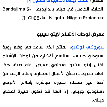
المكان:
متحف نيغاتا باندايجيما للفنون
(الطابق الخامس في مبنى باندايجيما، Bandaijima 5-
1, Chūō-ku, Niigata, Niigata Prefecture).
معرض لوحات الأشباح لإيتو سيئيو
سوزوكي توشيو
، المنتج الذي ساعد في وضع رؤية
استوديو جيبلي، استلهم أفكاره من لوحات الأشباح
للفنان إيتو سيئيو. ويحتوي معرض يقام صيف هذا
العام تصريحاته بشأن الأعمال المختارة. وعلى الرغم من
أنها غير متصلة بصورة مباشرة بأفلام الأنيمي
لاستوديو جيبلي، إلا أنها قد تكون مثيرة لمحبي
جيبلي.