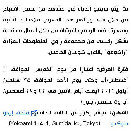
بث إيتو سيئيو الحياة في مشاهد من قصص الأشباح
من خلال فنه. ويظهر هذا المعرض ملاحظته الثاقبة
ومهارته في الرسم بالفرشاة من خلال أعمال مستمدة
بشكل رئيسي من مجموعة راوي المنولوجات الهزلية
”راكوغو“ ياناغييا كوسان الخامس.
فترة العرض:
اعتبارا من يوم الخميس الموافق ١١
أغسطس/آب وحتى يوم الأحد الموافق ٢٥ سبتمبر/
أيلول ٢٠١٦ (يغلق أيام الاثنين في ٢٢ و٢٩ أغسطس/
آب و٥ سبتمبر/أيلول)
المكان:
فيتشر إكزبيشن الطابق الخامس،
متحف إيدو
طوكيو
(Yokoami 1-4-1, Sumida-ku, Tokyo).