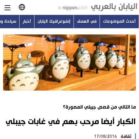
أحدث الموضوعات
في العمق
إنفوغرافيك اليابان
أخبار
سياحة و
日本語
English
简体字
أحدث الموضوعات
繁體字
في العمق
Français
إنفوغرافيك اليابان
Español
ما التالي من قصص جيبلي المصورة؟
أخبار
Русский
الكبار أيضا مرحب بهم في غابات جيبلي
سياحة وسفر
ثقافة
17/08/2016