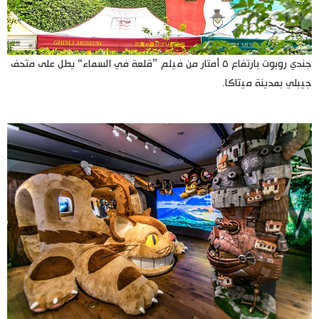
جندي روبوت بارتفاع ٥ أمتار من فيلم ”قلعة في السماء“ يطل على متحف
جيبلي بمدينة ميتاكا.