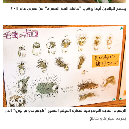
يسمح للبالغين أيضا بركوب ”حافلة القط الصفراء“ من معرض عام ٢٠١١.
الرسوم الفنية التوضيحية لفكرة الفيلم القصير ”كيموشي نو بورو“ الذي
يخرجه ميازاكي هاياو.