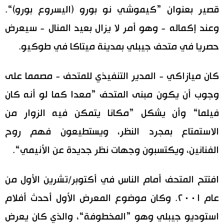
قصير بعنوان ”كيموشي نو بورو (اليسروع بورو)“.
اقتصاد
المطبخ الياباني
وعند إكماله - وهو أمر لا يزال بعيد المنال - سيعرض
حصريا في متحف جيبلي بمدينة ميتاكا في طوكيو.
مجتمع
كان ميازاكي - المدير التنفيذي للمتحف - مصمما على
ثقافة
وجوب أن يكون مبنى المتحف ”معدا كما لو أنه كان
لايف ستايل
فيلما“ وأن يشكل ”مكانا يتمكن فيه الزوار من
الاستمتاع بمجرد النظر، ويستطيعون فهم روح
طوكيو
الفنانين، ويكتسبون وجهات نظر جديدة عن الأنيمي“.
إعلان
افتتح المتحف أمام الناس في أكتوبر/تشرين الأول من
عام ٢٠٠١. وكان موضوع المعرض الأول أحدث أفلام
استوديو جيبلي وهو ”المخطوفة“، والذي كان يعرض