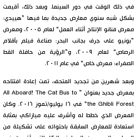
في ذلك الوقت في دور السينما. وبعد ذلك، أقيمت
بشكل شبه سنوي معارض جديدة بما فيها ”هييدي:
معرض فنانو الإنتاج أثناء العمل“ لعام ٢٠٠٥، ومعرض
”بونيو على جرف بجانب البحر: صناعة فيلم بأقلام
الرصاص“ لعام ٢٠٠٩، و”الرؤية من حافلة القط
الصفراء: معرض خاص“ في عام ٢٠١١.
وبعد شهرين من تجديد المتحف، تمت إعادة افتتاحه
بمعرض جديد بعنوان ” All Aboard! The Cat Bus to
the Ghibli Forest“ في ١٦ يوليو/تموز ٢٠١٦. وكان
المعرض الذي خطط له وأشرف عليه ميازاكي بمثابة
استعادة للمعارض السابقة باحتوائه على تشكيلة من