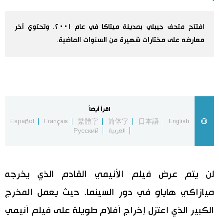
اليابان في فيديو
افتتح متحف جيبلي بمدينة ميتاكا في عام ٢٠٠١. وتحتوي آخر
معارضه على مختارات شهيرة من السنوات الماضية.
مانغا وأنيمي
علوم وتكنولوجيا
الأقسام
اقرأ أيضاً
Español
Français
繁體字
简体字
日本語
English
صور
الأكثر تفاعلا
العربية
Русский
أشخاص
اللغة اليابانية
تواصل معنا
لن يتم عرض فيلم الأنيمي القادم الذي يخرجه
تجارب وآراء
موسوعة اليابان
ميازاكي هاياو في دور السينما. حيث يعمل المخرج
الكبير الذي اعتزل إخراج أفلام طويلة على فيلم أنيمي
سياسة
هو وهي