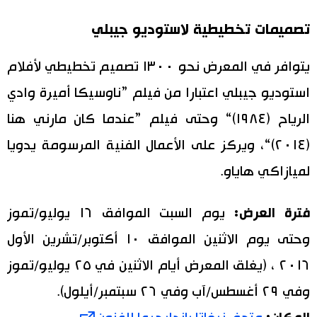
تصميمات تخطيطية لاستوديو جيبلي
يتوافر في المعرض نحو ١٣٠٠ تصميم تخطيطي لأفلام
استوديو جيبلي اعتبارا من فيلم ”ناوسيكا أميرة وادي
الرياح (١٩٨٤)“ وحتى فيلم ”عندما كان مارني هنا
(٢٠١٤)“، ويركز على الأعمال الفنية المرسومة يدويا
لميازاكي هاياو.
فترة العرض:
يوم السبت الموافق ١٦ يوليو/تموز
وحتى يوم الاثنين الموافق ١٠ أكتوبر/تشرين الأول
٢٠١٦ ، (يغلق المعرض أيام الاثنين في ٢٥ يوليو/تموز
وفي ٢٩ أغسطس/آب وفي ٢٦ سبتمبر/أيلول).