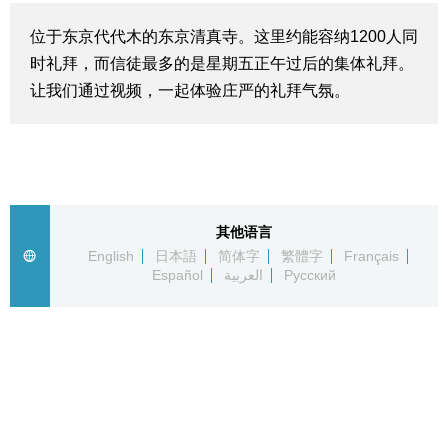
生活与旅游
位于东京代代木的东京清真寺。这里约能容纳1200人同
时礼拜，而信徒最多的是星期五正午过后的集体礼拜。
深度报道
让我们通过视频，一起体验庄严的礼拜气氛。
视觉日本
新闻
其他语言
English
日本語
简体字
繁體字
Français
话题
Español
العربية
Русский
日本信息库
日本一瞥
人物访谈