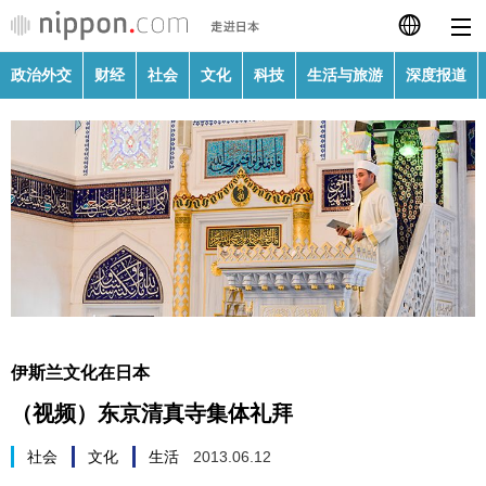
政治外交
财经
社会
文化
科技
生活与旅游
深度报道
日本語
English
繁體字
政治外交
Français
财经
Español
社会
العربية
伊斯兰文化在日本
文化
（视频）东京清真寺集体礼拜
Русский
科技
社会
文化
生活
2013.06.12