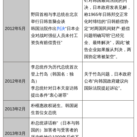
针对韩国最高法院的判
决，日本政府发表见解，
野田首相与李总统在北京
称1965年日韩邦交正常
举行日韩首脑会谈
化时缔结的“日韩赔偿协
2012年5月
韩国法院作出
判决
“日本企
定”对两国民间财产·赔偿
业对战时强征人员未付工
问题明确写明“已经完
资负有赔偿责任”
全、最终解决”，因此“被
告企业如果服从判决，两
国协定将被架空”。
李总统作为历代总统首次
登上竹岛（韩国名：独
关于竹岛问题，日本政府
2012年8月
岛）
公布“向韩国政府建议向
李总统针对日本天皇访韩
国际法院提起诉讼”。
提出条件“衷心谢罪”
朴槿惠政权诞生。韩国诞
2013年2月
生首位女总统
朴总统讲话称“（日本与韩
国的）加害者与受害者的
2013年3月