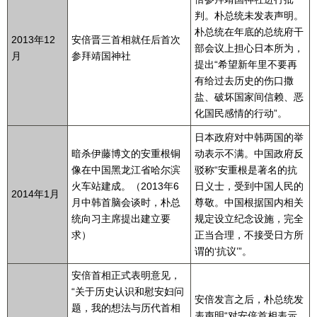
判。朴总统未发表声明。
朴总统在年底的总统府干
2013年12
安倍晋三首相就任后首次
部会议上担心日本所为，
月
参拜靖国神社
提出“希望新年里不要再
有给过去历史的伤口撒
盐、破坏国家间信赖、恶
化国民感情的行动”。
日本政府对中韩两国的举
暗杀伊藤博文的安重根铜
动表示不满。中国政府反
像在中国黑龙江省哈尔滨
驳称“安重根是著名的抗
火车站建成。（2013年6
日义士，受到中国人民的
2014年1月
月中韩首脑会谈时，朴总
尊敬。中国根据国内相关
统向习主席提出建立要
规定设立纪念设施，完全
求）
正当合理，不接受日方所
谓的‘抗议’”。
安倍首相正式表明意见，
“关于历史认识和慰安妇问
安倍发言之后，朴总统发
题，我的想法与历代首相
表声明“对安倍首相表示