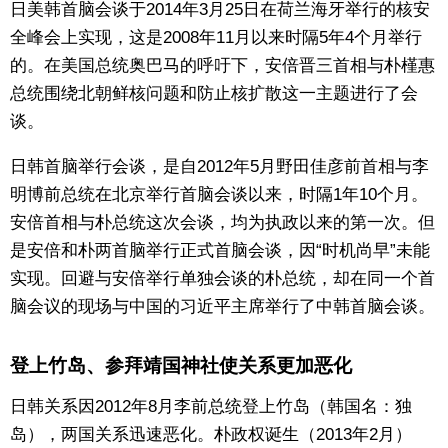
日美韩首脑会谈于2014年3月25日在荷兰海牙举行的核安
东京
全峰会上实现，这是2008年11月以来时隔5年4个月举行
的。在美国总统奥巴马的呼吁下，安倍晋三首相与朴槿惠
总统围绕北朝鲜核问题和防止核扩散这一主题进行了会
编辑部通知
谈。
SNS
日韩首脑举行会谈，是自2012年5月野田佳彦前首相与李
明博前总统在北京举行首脑会谈以来，时隔1年10个月。
安倍首相与朴总统这次会谈，均为执政以来的第一次。但
是安倍和朴两首脑举行正式首脑会谈，因“时机尚早”未能
实现。回避与安倍举行单独会谈的朴总统，却在同一个首
脑会议的现场与中国的习近平主席举行了中韩首脑会谈。
登上竹岛、参拜靖国神社使关系更加恶化
日韩关系因2012年8月李前总统登上竹岛（韩国名：独
岛），两国关系迅速恶化。朴政权诞生（2013年2月）