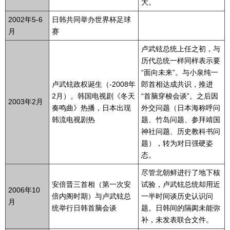
大。
2002年5-6
日韩共同举办世界杯足球
月
赛
卢武铉总统上任之初，与
历代总统一样同样表示要
“面向未来”。与小泉纯一
卢武铉政权诞生（-2008年
郎首相达成共识，推进
2月）。韩国电视剧《冬天
“首脑穿梭会谈”。之后因
2003年2月
奏鸣曲》热播，日本出现
外交问题（日本海称呼问
韩流电视剧热
题、竹岛问题、参拜靖国
神社问题、历史教科书问
题），转为对日强硬姿
态。
尽管北朝鲜进行了地下核
安倍晋三首相（第一次安
试验，卢武铉总统却用近
2006年10
倍内阁时期）与卢武铉总
一半时间谈历史认识问
月
统举行日韩首脑会谈
题。日韩间的隔阂未能弥
补，未发表联合文件。