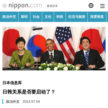
政治外交
财经
社会
文化
科技
生活与旅游
深度报道
日本語
English
繁體字
政治外交
Français
财经
Español
社会
العربية
日本信息库
文化
日韩关系是否要启动了？
Русский
科技
政治外交
2014.07.04