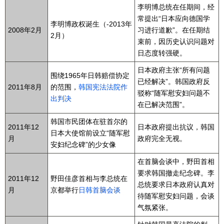
李明博总统在任期间，经
常提出“日本应向德国学
李明博政权诞生（-2013年
2008年2月
习进行道歉”。在任期结
2月）
束前，因历史认识问题对
日态度转强硬。
日本政府主张“所有问题
围绕1965年日韩赔偿协定
已经解决”。韩国政府反
2011年8月
的范围，
韩国宪法法院作
驳称“随军慰安妇问题不
出判决
在已解决范围”。
韩国市民团体在驻首尔的
2011年12
日本政府提出抗议，韩国
日本大使馆前设立“随军慰
月
政府完全无视。
安妇纪念碑”的少女像
在首脑会谈中，野田首相
要求韩国撤走纪念碑。李
2011年12
野田佳彦首相与李总统在
总统要求日本政府认真对
月
京都举行
日韩首脑会谈
待随军慰安妇问题，会谈
气氛紧张。