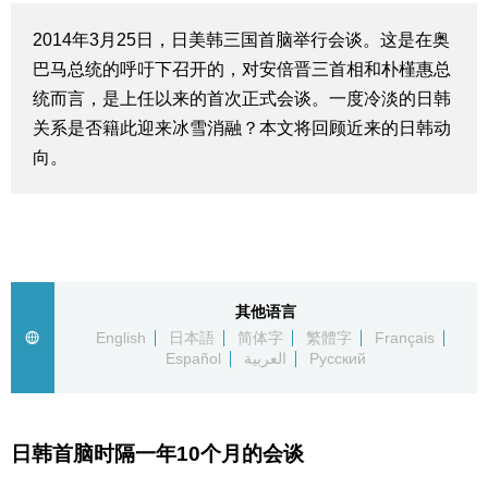
生活与旅游
2014年3月25日，日美韩三国首脑举行会谈。这是在奥
巴马总统的呼吁下召开的，对安倍晋三首相和朴槿惠总
深度报道
统而言，是上任以来的首次正式会谈。一度冷淡的日韩
关系是否籍此迎来冰雪消融？本文将回顾近来的日韩动
视觉日本
向。
新闻
话题
其他语言
English
日本語
简体字
繁體字
Français
日本信息库
Español
العربية
Русский
日本一瞥
日韩首脑时隔一年10个月的会谈
人物访谈