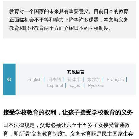
生活与旅游
教育对一个国家的未来具有重要意义。目前日本的教育
正面临机会不平等和学力下降等许多课题，本文就义务
深度报道
教育和职业教育两个方面介绍日本的学校制度。
视觉日本
新闻
其他语言
English
日本語
简体字
繁體字
Français
话题
Español
العربية
Русский
日本信息库
接受学校教育的权利，让孩子接受学校教育的义务
日本一瞥
日本法律规定，父母必须让六至十五岁子女接受普通教
人物访谈
育，即所谓“义务教育制度”。义务教育既是民主国家生存