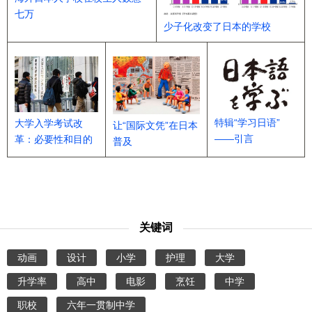
七万
少子化改变了日本的学校
特辑“学习日语”
大学入学考试改
让“国际文凭”在日本
——引言
革：必要性和目的
普及
关键词
动画
设计
小学
护理
大学
升学率
高中
电影
烹饪
中学
职校
六年一贯制中学