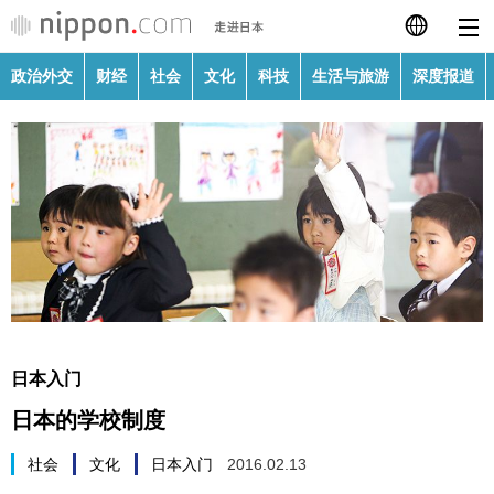
政治外交
财经
社会
文化
科技
生活与旅游
深度报道
日本語
English
繁體字
政治外交
Français
财经
Español
社会
العربية
日本入门
文化
日本的学校制度
Русский
科技
社会
文化
日本入门
2016.02.13