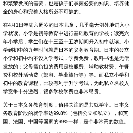
和繁荣发展的需要，也是孩子们掌握必要的知识、培养健
东京
全的身心和完善人格所必不可缺的。
在4月1日年满六周岁的日本儿童，几乎毫无例外地进入小
编辑部通知
学就读。小学是初等教育中进行基础教育的学校；读完六
年小学后，学生们在十三至十五岁期间升入初中就读。小
SNS
学到初中的九年时间就是日本的义务教育期。日本的公立
小学和初中均不设入学考试，学费免费，教科书也是无偿
发放的；父母需负担的费用是校服费、辅助教材费、午餐
费和校外活动费（郊游、毕业旅行等）等。而私立小学和
初中的教育课程，比较有利于升学考试，为此私立名校入
学竞争十分激烈，很多学校学费也非常昂贵。
关于日本义务教育制度，值得关注的是其就学率。日本义
务教育阶段的就学率达99.8%（包括公立和私立），和英
国、法国、中国等国家的99%一样，是个非常高的数值。