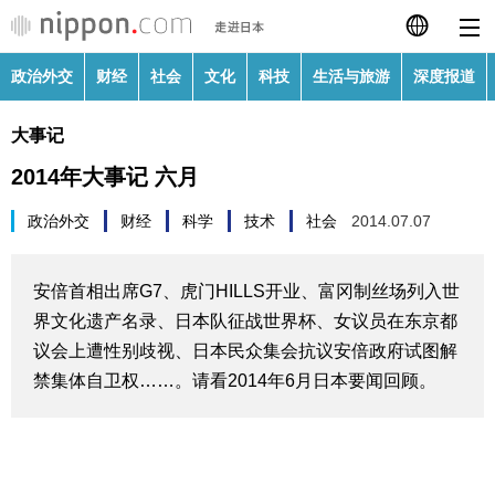
政治外交
财经
社会
文化
科技
生活与旅游
深度报道
日本語
大事记
English
2014年大事记 六月
繁體字
政治外交
政治外交
财经
科学
技术
社会
2014.07.07
Français
财经
安倍首相出席G7、虎门HILLS开业、富冈制丝场列入世
Español
界文化遗产名录、日本队征战世界杯、女议员在东京都
社会
议会上遭性别歧视、日本民众集会抗议安倍政府试图解
العربية
禁集体自卫权……。请看2014年6月日本要闻回顾。
文化
Русский
科技