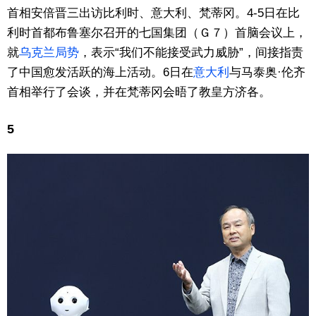
首相安倍晋三出访比利时、意大利、梵蒂冈。4-5日在比
东京
利时首都布鲁塞尔召开的七国集团（Ｇ７）首脑会议上，
就
乌克兰局势
，表示“我们不能接受武力威胁”，间接指责
编辑部通知
了中国愈发活跃的海上活动。6日在
意大利
与马泰奥·伦齐
首相举行了会谈，并在梵蒂冈会晤了教皇方济各。
SNS
5