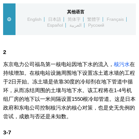
生活与旅游
其他语言
English
日本語
简体字
繁體字
Français
Español
العربية
Русский
深度报道
视觉日本
2
新闻
东京电力公司福岛第一核电站因地下水的流入，
核污水
在
持续增加。在核电站设施周围地下设置冻土遮水墙的工程
话题
于2日开始。冻土墙是依靠30度的冷却剂在地下管道中循
环，从而冻结周围的土壤与地下水。该工程将在1-4号机
日本信息库
组厂房的地下以一米间隔设置1550根冷却管道。这是日本
政府和东电公司控制核污水的核心对策，也是史无先例的
日本一瞥
尝试，成败与否还是未知数。
3-7
人物访谈