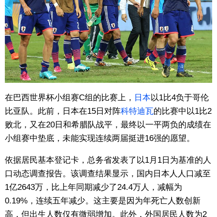
在巴西世界杯小组赛C组的比赛上，
日本
以1比4负于哥伦
比亚队。此前，日本在15日对阵
科特迪瓦
的比赛中以1比2
败北，又在20日和希腊队战平，最终以一平两负的成绩在
小组赛中垫底，未能实现连续两届挺进16强的愿望。
依据居民基本登记卡，总务省发表了以1月1日为基准的人
口动态调查报告。该调查结果显示，国内日本人人口减至
1亿2643万，比上年同期减少了24.4万人，减幅为
0.19%，连续五年减少。这主要是因为年死亡人数创新
高，但出生人数仅有微弱增加。此外，外国居民人数为2